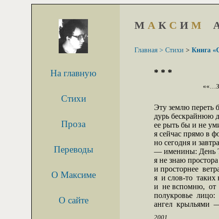
М
А
К
С
И
М
Главная >
Стихи
>
Книга «
* * *
На главную
««…Зе
Стихи
Эту землю переть бы
дурь бескрайнюю до
Проза
ее рыть бы и не уми
я сейчас прямо в ф
но сегодня и завтра
Переводы
— именины: День Т
я не знаю простора 
и просторнее  ветра 
О Максиме
я  и слов-то  таких 
и  не вспомню,  от  
полукровье  лицо:  
О сайте
ангел  крыльями  —
2001