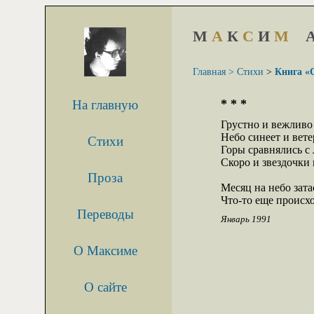
М
А
К
С
И
М
Главная >
Стихи
>
Книга «
* * *
На главную
Грустно и вежливо 
Небо синеет и ветер
Стихи
Горы сравнялись с
Скоро и звездочки н
Проза
Месяц на небо зата
Что-то еще происх
Переводы
Январь 1991
О Максиме
О сайте