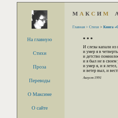
М
А
К
С
И
М
Главная >
Стихи
>
Книга «
* * *
На главную
И слезы капали из г
и умер я в четверты
Стихи
и детство помнилось
и я был не в своем 
и умер я, и я летел,

Проза
и ветер выл, и вест
Август 1991
Переводы
О Максиме
О сайте