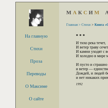
М
А
К
С
И
М
Главная >
Стихи
>
Книга «
* * *
На главную
И тихо река течет,

И ветер траву сечет,
Стихи
И камни уходят с в
И холодно в мире м
Проза
И пусто и страшно 
и ветер — единств
Переводы
Дождей, и людей бо
и нет никаких прим
1992
О Максиме
О сайте