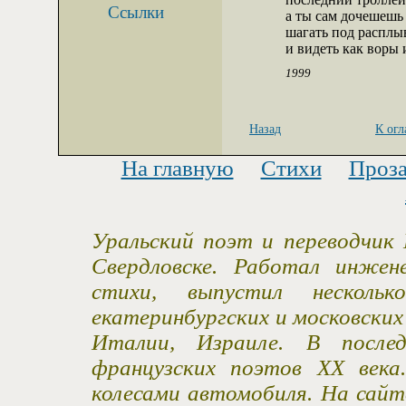
Ссылки
а ты сам дочешешь
шагать под расплы
и видеть как воры
1999
Назад
К ог
На главную
Стихи
Проз
Уральский поэт и переводчик 
Свердловске. Работал инжен
стихи, выпустил несколь
екатеринбургских и московски
Италии, Израиле. В после
французских поэтов XX века
колесами автомобиля. На сайт