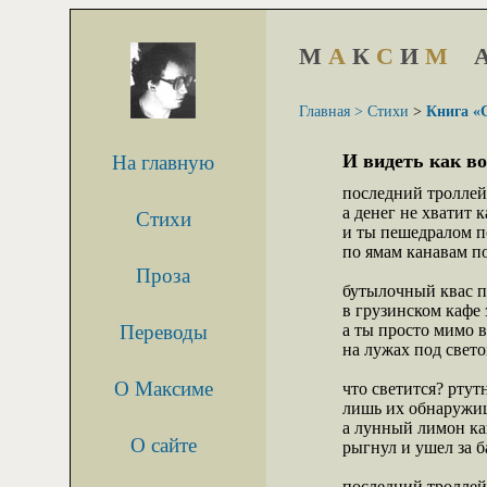
М
А
К
С
И
М
Главная >
Стихи
>
Книга «
И видеть как в
На главную
последний троллей
а денег не хватит к
Стихи
и ты пешедралом п
по ямам канавам по
Проза
бутылочный квас пр
в грузинском кафе 
Переводы
а ты просто мимо в
на лужах под свето
О Максиме
что светится? ртутн
лишь их обнаружишь
а лунный лимон ка
О сайте
рыгнул и ушел за б
последний троллей