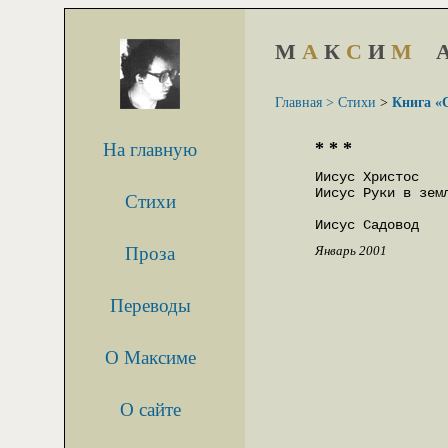
М
А
К
С
И
М
Главная >
Стихи
>
Книга «
* * *
На главную
Иисус Христос    
Иисус Руки в земл
Стихи
                 
Иисус Садовод   
Проза
Январь 2001
Переводы
О Максиме
О сайте