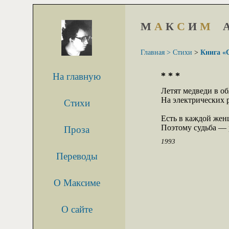
М
А
К
С
И
М
Главная >
Стихи
>
Книга «
* * *
На главную
Летят медведи в об
На электрических ру
Стихи
Есть в каждой женщ
Поэтому судьба — р
Проза
1993
Переводы
О Максиме
О сайте