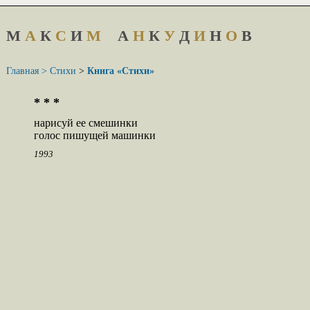
М
А
К
С
И
М
А
Н
К
У
Д
И
Н
О
В
Главная >
Стихи
>
Книга «Стихи»
* * *
нарисуй ее смешинки

голос пишущей машинки
1993