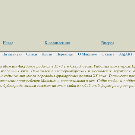
Назад
К оглавлению
Вперед
На главную
Стихи
Проза
Переводы
О Максиме
О сайте
AlgART
к Максим Анкудинов родился в 1970 г. в Свердловске. Работал инженером. 
 небольших книг. Печатался в екатеринбургских и московских журналах,
ие годы жизни много переводил французских поэтов XX века. Трагически пог
ставлены произведения Максима и воспоминания о нем. Сайт создан и подд
Мы будем рады вашим ссылкам на этот сайт и любой иной форме распростран