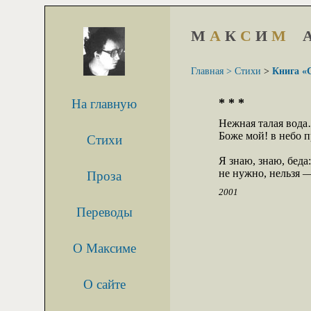
М
А
К
С
И
М
Главная >
Стихи
>
Книга «
* * *
На главную
Нежная талая вода
Боже мой! в небо п
Стихи
Я знаю, знаю, беда:

не нужно, нельзя 
Проза
2001
Переводы
О Максиме
О сайте