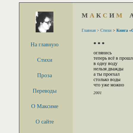
М
А
К
С
И
М
Главная >
Стихи
>
Книга «
* * *
На главную
оглянись

теперь всё в прошл
Стихи
в одну воду

нельзя дважды

а ты проехал

Проза
столько воды

что уже можно
Переводы
2001
О Максиме
О сайте