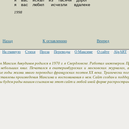
я  вас  искал  из  тысячи  дорог

я  вас  любил   исчезли   вдалеке
1998
Назад
К оглавлению
Вперед
На главную
Стихи
Проза
Переводы
О Максиме
О сайте
AlgART
к Максим Анкудинов родился в 1970 г. в Свердловске. Работал инженером. 
 небольших книг. Печатался в екатеринбургских и московских журналах,
ие годы жизни много переводил французских поэтов XX века. Трагически пог
ставлены произведения Максима и воспоминания о нем. Сайт создан и подд
Мы будем рады вашим ссылкам на этот сайт и любой иной форме распростран