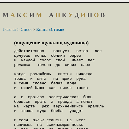
М
А
К
С
И
М
А
Н
К
У
Д
И
Н
О
В
Главная >
Стихи
>
Книга «Стихи»
(ощущение щупалиц чудовища)
действительно    волнует   ветер   лес

целуешь  ночью  облики  берез

и  каждой  голос  свой   имеет  вес

ромашка   тяжела  до  синих  слез

когда  разлюбишь   листья  никогда

трава  и  мята   на  щеке  рука

и семя  словно  белая  вода

и  синий блюз  как  синяя  тоска

а  в  прошлом  электрическая  быль

боишься  врать  а  правда  а полет

на  карте   реж  верх-нейвинск  арамиль

и  точка  куда  бомба   упадет

и если  пылью станешь  на  итог

напишешь  на  вскипающем песке
