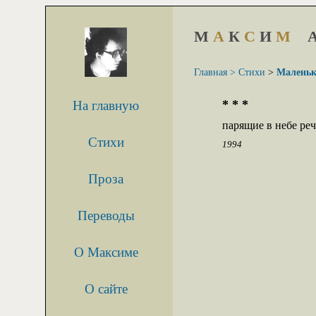
М
А
К
С
И
М
Главная >
Стихи
>
Маленьк
* * *
На главную
парящие в небе ре
Стихи
1994
Проза
Переводы
О Максиме
О сайте