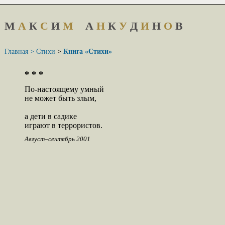
М
А
К
С
И
М
А
Н
К
У
Д
И
Н
О
В
Главная >
Стихи
>
Книга «Стихи»
* * *
По-настоящему умный

не может быть злым,

а дети в садике

играют в террористов.
Август–сентябрь 2001