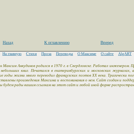
Назад
К оглавлению
Вперед
На главную
Стихи
Проза
Переводы
О Максиме
О сайте
AlgART
к Максим Анкудинов родился в 1970 г. в Свердловске. Работал инженером. 
 небольших книг. Печатался в екатеринбургских и московских журналах,
ие годы жизни много переводил французских поэтов XX века. Трагически пог
ставлены произведения Максима и воспоминания о нем. Сайт создан и подд
Мы будем рады вашим ссылкам на этот сайт и любой иной форме распростран