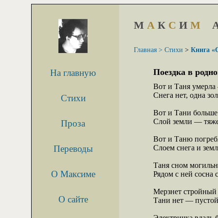
М
А
К
С
И
М
Главная >
Стихи
>
Книга «
Поездка в родно
На главную
Вот и Таня умерла
Снега нет, одна зола
Стихи
Вот и Тани больше 
Слой земли — тяже
Проза
Вот и Таню погреб
Переводы
Слоем снега и земли
Таня сном могильн
О Максиме
Рядом с ней сосна с
Мерзнет стройный л
О сайте
Тани нет — пустой 
Электричка вдаль б