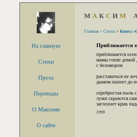
М
А
К
С
И
М
Главная >
Стихи
>
Книга «
Приближается п
На главную
приближается осень
мамы гонят домой д
Стихи
с беломором

расставаться не хоч
Проза
дымом пахнет до но
Переводы
серебристая пыль 
лужи скроются сами
заглохнет крик па
О Максиме
1999
О сайте