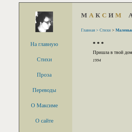
М
А
К
С
И
М
Главная >
Стихи
>
Маленьк
* * *
На главную
Пришла в твой до
Стихи
1994
Проза
Переводы
О Максиме
О сайте