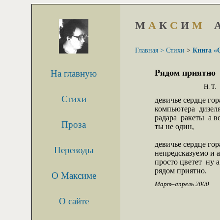
М
А
К
С
И
М
Главная >
Стихи
>
Книга «
Рядом приятно
На главную
Н. Т.
Стихи
девичье сердце гор
компьютера  дизел
радара  ракеты  а вс
Проза
ты не один,

девичье сердце гор
Переводы
непредсказуемо и а
просто цветет  ну а
рядом приятно.
О Максиме
Март–апрель 2000
О сайте