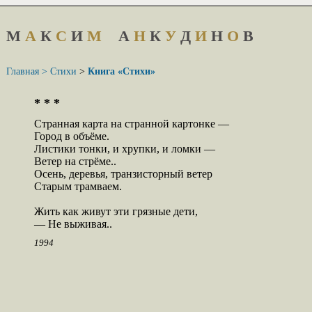
М
А
К
С
И
М
А
Н
К
У
Д
И
Н
О
В
Главная >
Стихи
>
Книга «Стихи»
* * *
Странная карта на странной картонке —

Город в объёме.

Листики тонки, и хрупки, и ломки —

Ветер на стрёме..

Осень, деревья, транзисторный ветер

Старым трамваем.

Жить как живут эти грязные дети,

— Не выживая..
1994