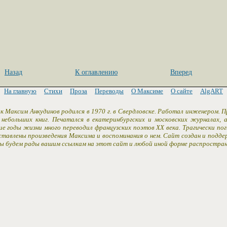
Назад
К оглавлению
Вперед
На главную
Стихи
Проза
Переводы
О Максиме
О сайте
AlgART
к Максим Анкудинов родился в 1970 г. в Свердловске. Работал инженером. 
 небольших книг. Печатался в екатеринбургских и московских журналах,
ие годы жизни много переводил французских поэтов XX века. Трагически пог
ставлены произведения Максима и воспоминания о нем. Сайт создан и подд
Мы будем рады вашим ссылкам на этот сайт и любой иной форме распростран