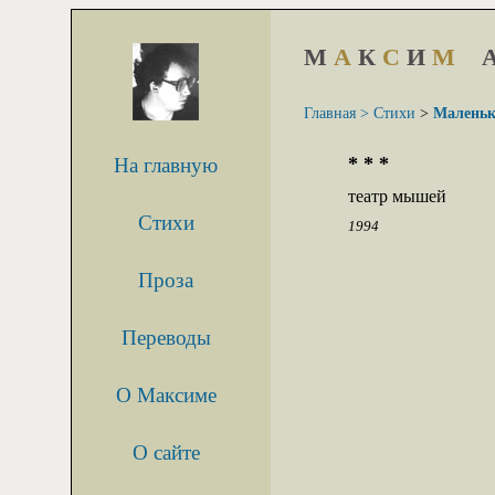
М
А
К
С
И
М
Главная >
Стихи
>
Маленьк
* * *
На главную
театр мышей
Стихи
1994
Проза
Переводы
О Максиме
О сайте