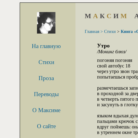
М
А
К
С
И
М
Главная >
Стихи
>
Книга «
Утро
На главную
/Монинг блюз/
погоняя погоняя

Стихи
свой автобус 18

через утро звон тра
попытаешься пробр
Проза
размечтаешься запн
Переводы
в проходной за две
в четверть пятого п
и засунуть в глотку
О Максиме
языком вдыхая дуло
пальцами крючок с
О сайте
вдруг поймешь: она
в утреннем окне тр