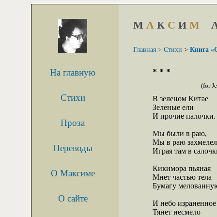
М
А
К
С
И
М
Главная >
Стихи
>
Книга «
* * *
На главную
(for J
Стихи
В зеленом Китае

Зеленые ели

И прочие палочки.

Проза
Мы были в раю,

Мы в раю захмелели
Переводы
Играя там в салочки
Кикимора пьяная

О Максиме
Мнет частью тела

Бумагу мелованную
О сайте
И небо израненное

Тянет несмело
