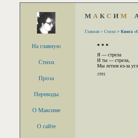
М
А
К
С
И
М
Главная >
Стихи
>
Книга «
* * *
На главную
Я — стрела

И ты — стрела,

Стихи
Мы летим из-за угл
1991
Проза
Переводы
О Максиме
О сайте