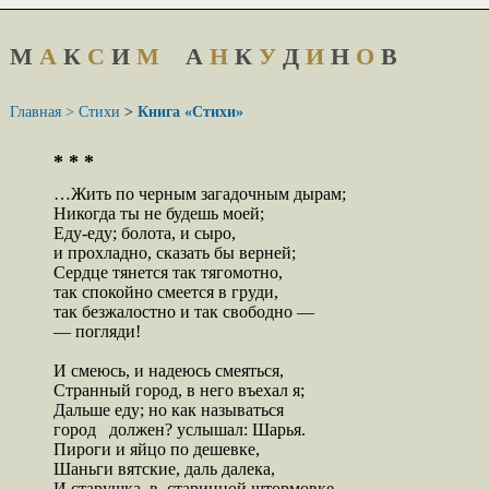
М
А
К
С
И
М
А
Н
К
У
Д
И
Н
О
В
Главная >
Стихи
>
Книга «Стихи»
* * *
…Жить по черным загадочным дырам;

Никогда ты не будешь моей;

Еду-еду; болота, и сыро,

и прохладно, сказать бы верней;

Сердце тянется так тягомотно,

так спокойно смеется в груди,

так безжалостно и так свободно —

— погляди!

И смеюсь, и надеюсь смеяться,

Странный город, в него въехал я;

Дальше еду; но как называться

город   должен? услышал: Шарья.

Пироги и яйцо по дешевке,

Шаньги вятские, даль далека,

И старушка  в  старинной штормовке,
