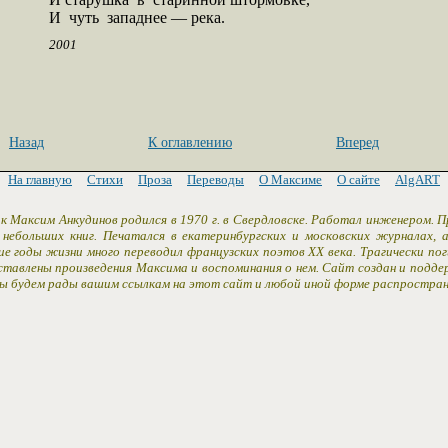
И  чуть  западнее — река.
2001
Назад
К оглавлению
Вперед
На главную
Стихи
Проза
Переводы
О Максиме
О сайте
AlgART
к Максим Анкудинов родился в 1970 г. в Свердловске. Работал инженером. 
 небольших книг. Печатался в екатеринбургских и московских журналах,
ие годы жизни много переводил французских поэтов XX века. Трагически пог
ставлены произведения Максима и воспоминания о нем. Сайт создан и подд
Мы будем рады вашим ссылкам на этот сайт и любой иной форме распростран