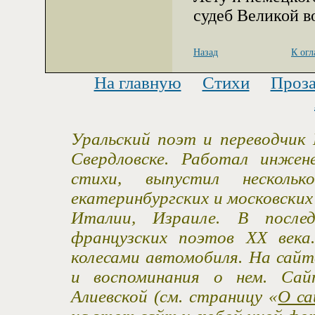
судеб Великой в
Назад
К ог
На главную
Стихи
Проз
Уральский поэт и переводчик 
Свердловске. Работал инжен
стихи, выпустил несколь
екатеринбургских и московски
Италии, Израиле. В после
французских поэтов XX века
колесами автомобиля. На сайт
и воспоминания о нем. Са
Алиевской (см. страницу «
О са