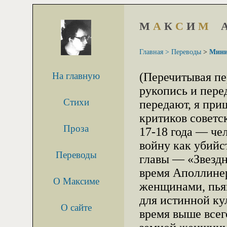
М
А
К
С
И
М
Главная >
Переводы
>
Мини
На главную
(Перечитывая пе
рукопись и пере
Стихи
передают, я при
критиков советс
Проза
17-18 года — ч
войну как убийс
Переводы
главы — «Звездн
время Аполлинер
О Максиме
женщинами, пья
для истинной ку
О сайте
время выше всег