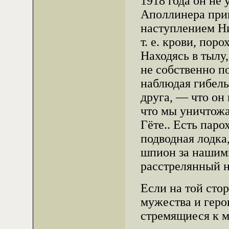
1918 года он не
Аполлинера при
наступлением Ни
т. е. крови, пор
Находясь в тылу
не собственно п
наблюдая гибель
друга, — что он 
что мы уничтож
Гёте.. Есть пар
подводная лодка,
шпион за нашим
расстрелянный н
Если на той сто
мужества и геро
стремящиеся к ми