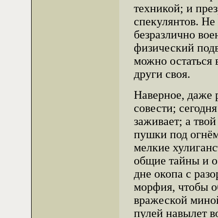
техникой; и пре
спекулянтов. Не
безразлично вое
физический подв
можно остаться 
други своя.
Наверное, даже
совести; сегодня
заживает; а твой
пушки под огнём
мелкие хулиганс
общие тайны и о
дне окопа с раз
морфия, чтобы о
вражеской миной
пулей навылет во