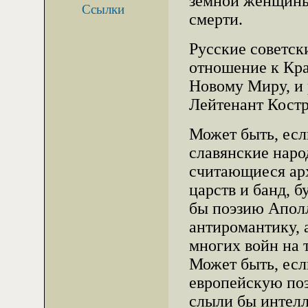
земной женщины
Ссылки
смерти.
Русские советск
отношение к Кра
Новому Миру, и 
Лейтенант Костр
Может быть, есл
славянские наро
считающиеся ар
царств и банд, 
бы поэзию Апол
антиромантику, 
многих войн на 
Может быть, есл
европейскую по
слыли бы интел