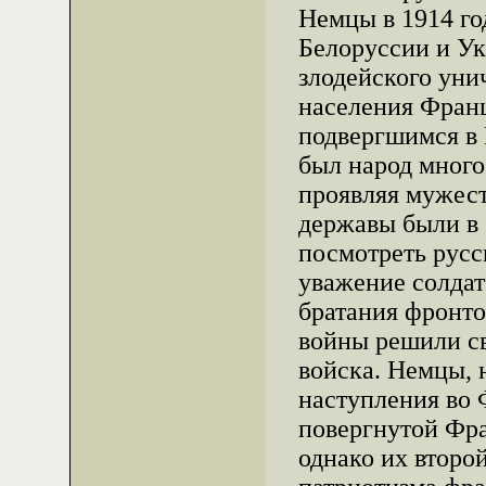
Немцы в 1914 год
Белоруссии и Ук
злодейского ун
населения Франц
подвергшимся в
был народ много
проявляя мужест
державы были в 
посмотреть русс
уважение солдат
братания фронто
войны решили с
войска. Немцы, 
наступления во 
повергнутой Фра
однако их второ