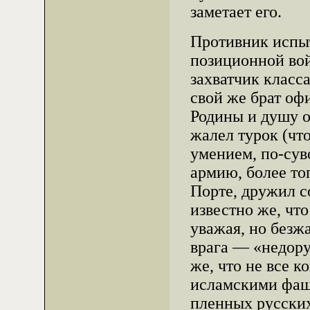
заметает его.
Противник испыт
позиционной вой
захватчик класс
свой же брат оф
Родины и душу о
жалел турок (чт
умением, по-сув
армию, более то
Порте, дружил 
известно же, чт
уважая, но без
врага — «недору
же, что не все 
исламскими фаш
пленных русских