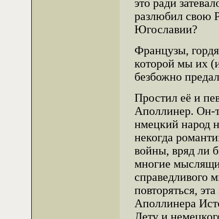
это ради затевал
разлюбил свою Р
Югославии?
Французы, гордя
которой мы их (
безбожно предал
Простил её и пе
Аполлинер. Он-т
нмецкий народ н
некогда романти
войны, вряд ли 
многие мыслящие
справедливого 
повторяться, эта
Аполлинера Ист
Лету и немецког