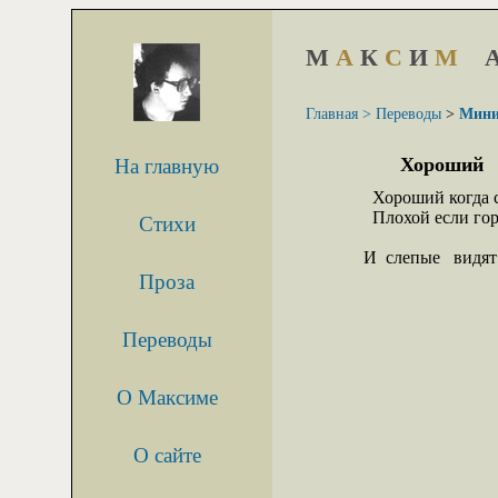
М
А
К
С
И
М
Главная >
Переводы
>
Мини
Хороший
На главную
     Хороший когда с
     Плохой если гор
Стихи
   И  слепые   видят 
Проза
Переводы
О Максиме
О сайте