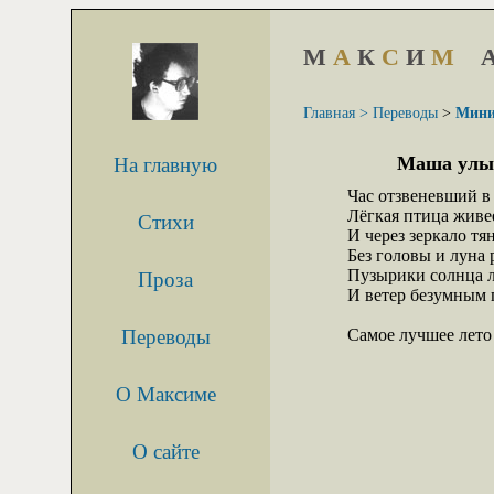
М
А
К
С
И
М
Главная >
Переводы
>
Мини
Маша улыбае
На главную
Час отзвеневший в
Лёгкая птица живее
Стихи
И через зеркало тя
Без головы и луна 
Пузырики солнца л
Проза
И ветер безумным п
Переводы
Самое лучшее лето 
О Максиме
О сайте