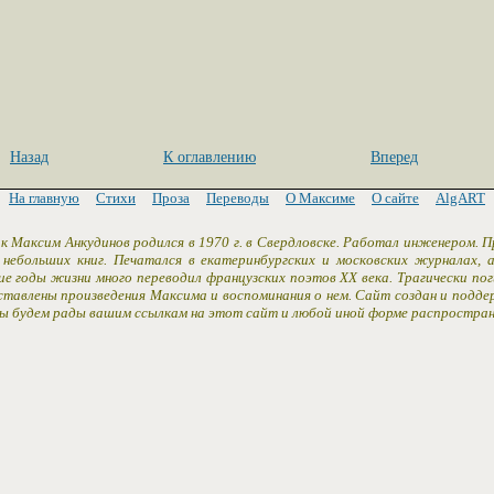
Назад
К оглавлению
Вперед
На главную
Стихи
Проза
Переводы
О Максиме
О сайте
AlgART
к Максим Анкудинов родился в 1970 г. в Свердловске. Работал инженером. 
 небольших книг. Печатался в екатеринбургских и московских журналах,
ие годы жизни много переводил французских поэтов XX века. Трагически пог
ставлены произведения Максима и воспоминания о нем. Сайт создан и подд
Мы будем рады вашим ссылкам на этот сайт и любой иной форме распростран