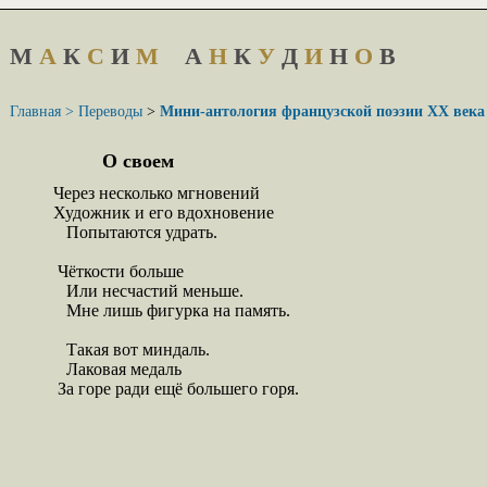
М
А
К
С
И
М
А
Н
К
У
Д
И
Н
О
В
Главная >
Переводы
>
Мини-антология французской поэзии XX века
О своем
Через несколько мгновений

Художник и его вдохновение

   Попытаются удрать.

 Чёткости больше

   Или несчастий меньше.

   Мне лишь фигурка на память.

   Такая вот миндаль.

   Лаковая медаль

 За горе ради ещё большего горя.
