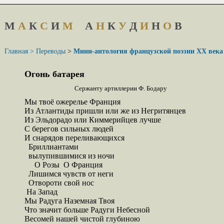
М
А
К
С
И
М
А
Н
К
У
Д
И
Н
О
В
Главная >
Переводы
>
Мини-антология французской поэзии XX века
Огонь батарея
Сержанту артиллерии Ф. Бодару
Мы твоё ожерелье Франция

Из Атлантиды пришли или же из Негритянцев

Из Эльдорадо или Киммерийцев лучше

С берегов сильных людей

И снарядов переливающихся

  Бриллиантами

  вылупившимися из ночи

     О Розы  О Франция

  Лишимся чувств от неги

  Отвороти свой нос

 На Запад

Мы Радуга Наземная Твоя

Что значит больше Радуги Небесной

Весомей нашей чистой глубиною
