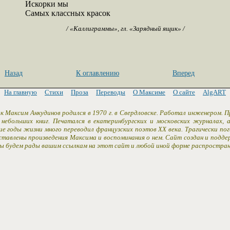
Искорки мы

Самых классных красок
/ «Каллиграммы», гл. «Зарядный ящик» /
Назад
К оглавлению
Вперед
На главную
Стихи
Проза
Переводы
О Максиме
О сайте
AlgART
к Максим Анкудинов родился в 1970 г. в Свердловске. Работал инженером. 
 небольших книг. Печатался в екатеринбургских и московских журналах,
ие годы жизни много переводил французских поэтов XX века. Трагически пог
ставлены произведения Максима и воспоминания о нем. Сайт создан и подд
Мы будем рады вашим ссылкам на этот сайт и любой иной форме распростран