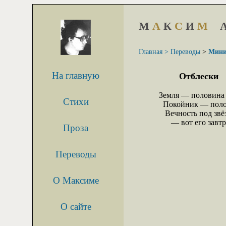
М
А
К
С
И
М
Главная >
Переводы
>
Мини
На главную
Отблески
Земля — половина в
Стихи
  Покойник — полов
   Вечность под звёзда
      — вот его завтр
Проза
Переводы
О Максиме
О сайте