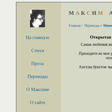
М
А
К
С
И
М
Главная >
Переводы
>
Мини
Открытая д
На главную
  Самая любимая жи
Стихи
Приходите ко мне ра
			   чтобы вы огонь

Проза
Ангелы букетов чьи
							меняю
Переводы
О Максиме
О сайте