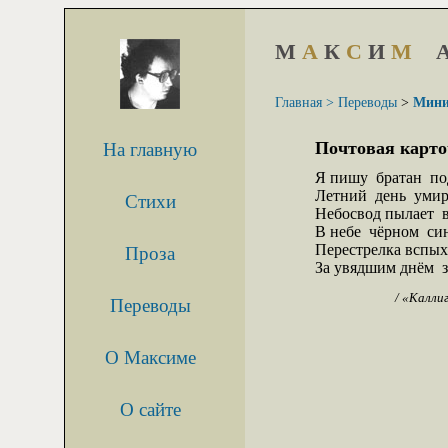
М
А
К
С
И
М
Главная >
Переводы
>
Мини
Почтовая карто
На главную
Я пишу  братан  по
Летний  день  умира
Стихи
Небосвод пылает  в
В небе  чёрном  син
Перестрелка вспыхн
Проза
За увядшим днём  
/ «Каллиг
Переводы
О Максиме
О сайте