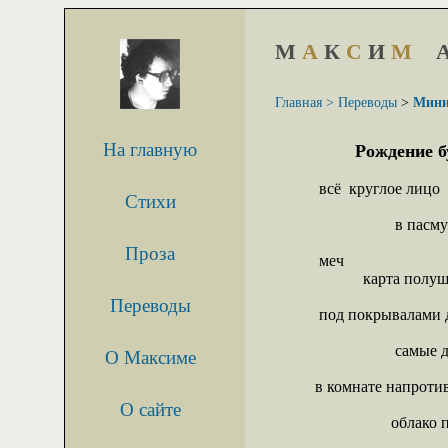
М
А
К
С
И
М
Главная >
Переводы
>
Мини
На главную
Рождение б
 всё  круглое лицо

Стихи
                    в п
Проза
 меч

            карта полу
Переводы
 под покрывалами д
                    сам
О Максиме
в комнате напротив
О сайте
                   облак