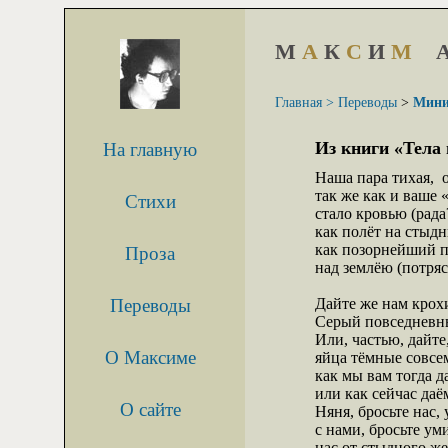
М
А
К
С
И
М
Главная >
Переводы
>
Мини
Из книги «Тела 
На главную
Наша пара тихая,  о 
так же как и ваше «
Стихи
стало кровью (рада?
как полёт на стыдн
как позорнейший п
Проза
над землёю (потряс
Переводы
Дайте же нам крохи 
Серый повседневны
Или, частью, дайте,
О Максиме
яйца тёмные совсем
как мы вам тогда да
или как сейчас даём
О сайте
Няня, бросьте нас, 
с нами, бросьте уми
нас от стыдного же