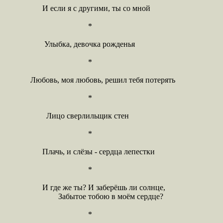
	 И если я с другими, ты со мной

				*

	  Улыбка, девочка рожденья

				*

   Любовь, моя любовь, решил тебя потерять

				*

	   Лицо сверлильщик стен

				*

	 Плачь, и слёзы - сердца лепестки

				*    

	 И где же ты? И заберёшь ли солнце,

		 Забытое тобою в моём сердце?

				*   
