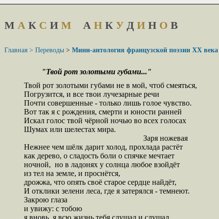
М
А
К
С
И
М
А
Н
К
У
Д
И
Н
О
В
Главная >
Переводы
>
Мини-антология французской поэзии XX века
"Твой рот золотыми губами..."
Твой рот золотыми губами не в мой, чтоб смеяться,

Погрузится, и все твои лучезарные речи

Почти совершенные - только лишь голое чувство.

Вот так я с рождения, смерти и юности ранней

Искал голос твой чёрной ночью во всех голосах

Шумах или шелестах мира.

							     Заря ножевая

Нежнее чем шёлк дарит холод, прохлада растёт

как дерево, о сладость боли о спячке мечтает

ночной,  но в ладонях у солнца любое взойдёт

из тел на земле, и проснётся,

дрожжа, что опять своё старое сердце найдёт,

И отклики зелени леса, где я затерялся - темнеют.

Закрою глаза

и увижу: с тобою

я вновь, я всю жизнь тебя слушал и слушал,
