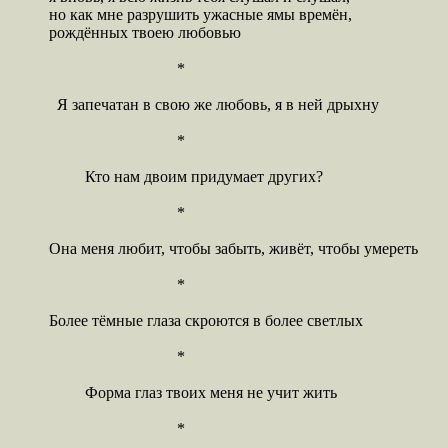
но как мне разрушить ужасные ямы времён,

рождённых твоею любовью

				*

  Я запечатан в свою же любовь, я в ней дрыхну  

				*

	 Кто нам двоим придумает других?

				*

Она меня любит, чтобы забыть, живёт, чтобы умереть

				*

Более тёмные глаза скроются в более светлых

				*

	 Форма глаз твоих меня не учит жить

				*
