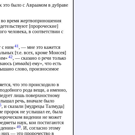
к это было с Авраамом в дубраве
ам во время жертвоприношения
идетельствуют [пророческие]
го человека, в соответствии с
41
т с ним
, — мне это кажется
льных [т.е. всех, кроме Моисея]
42
ним»
, — сказано о речи только
ваюсь (
этвада
) ему», что есть
слышано слово, произносимое
яется, что это происходило в
подобного рода вещи, а именно,
 следует лишь поверхностному
слышал речь, вначале было
5
, и сказали [мудрецы Талмуда]
рме пророк не услышал ее, была
пророческом видении не может
едметы наук, кои постигаются
49
видении»
. И, согласно этому
з них — это пророчество в