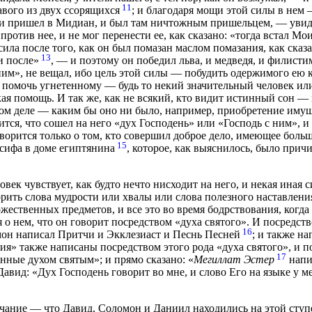
11
вого из двух ссорящихся
; и благодаря мощи этой силы в нем 
, и пришел в Мидиан, и был там ничтожным пришельцем, — увид
против нее, и не мог перенести ее, как сказано: «тогда встал Мо
ила после того, как он был помазан маслом помазания, как сказа
13
и после»
, — и поэтому он победил льва, и медведя, и филист
м», не вещал, ибо цель этой силы — побудить одержимого ею к
ы помочь угнетенному — будь то некий значительный человек и
акая помощь. И так же, как не всякий, кто видит истинный сон — п
ом деле — каким бы оно ни было, например, приобретение имущ
ся, что сошел на него «дух Господень» или «Господь с ним», и ч
ворится только о том, кто совершил доброе дело, имеющее больш
15
сифа в доме египтянина
, которое, как выяснилось, было прич
овек чувствует, как будто нечто нисходит на него, и некая иная 
ворить слова мудрости или хвалы или слова полезного наставлени
жественных предметов, и все это во время бодрствования, когда
 о нем, что он говорит посредством «духа святого». И посредств
16
он написал Притчи и Экклезиаст и Песнь Песней
; и также н
я» также написаны посредством этого рода «духа святого», и 
17
ные духом святым»; и прямо сказано: «
Мегиллат Эстер
напи
Давид: «Дух Господень говорит во мне, и слово Его на языке у м
мечание — что Давид, Соломон и Даниил находились на этой ступе