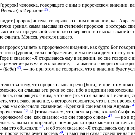
[пророк] человека, говорящего с ним в пророческом видении, ка
39
(
Йеошуа
) в Иерихоне
.
видит [пророк] ангела, говорящего с ним в видении, как Авра
й точки зрения, самая высшая из степеней пророков, о которых св
выяснится с предельной ясностью совершенство высказываний это
не считать Моисея, учителя нашего.
ли пророк увидеть в пророческом видении, как будто Бог говори
 этого [уровня] сила воображения, и мы не находим этого у оста
Торе и сказано: «Я открываюсь ему в видении, во сне говорю с 
стремление разума и его влияние, — а именно говорится «откры
43
» (
йада
)
, — но при этом не говорится, что в видении будет у
тельства тому, что пророк слышал речи [Бога], и при этом поясн
озможно, он слышал эти речи во сне, ибо в видении невозможны 
т Бога, говорящего с ним, а это все [то, что я нашел в Писании]
ть, что всякое видение, о котором говорится, что в нем пророк 
4
н, как мы объясняли сказанное: «Крепкий сон напал на Аврама»
46
орочества»
. И [тогда скажем, что] всякая речь, в какой бы фо
47
ророческом] сне, как сказано: «во сне говорю с ним»
, — но в 
теллектуальных прозрений, с помощью которых можно постичь пр
48
 мы это объясняли
, и об этом сказано: «Я открываюсь ему в 
50
й пророчества будет восемь
, и высшая и самая совершенная и