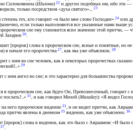
22
хии Силомлянина (
Шилони
)
и других подобных им, ибо эти — 
23
орили, только посредством «духа святого»...
24
 степень тех, кто говорит «и было мне слово Господне»
или др
 (конечно, если только выполняются все указанные нами выше 
 пророческом сне ему становится ясно значение этой притчи, — ч
26
ей Захарии
.
шит [пророк] слова в пророческом сне, ясные и понятные, но не 
27
28
ем
) в начале его пророчества
, как мы уже объясняли.
рит с ним во сне человек, как в некоторых пророчествах сказано
29
ческий!..»
т с ним ангел во сне; и это характерно для большинства пророко
я в пророческом сне, как будто Он, Превознесенный, говорит с 
31
е послать?..»
, и как говорил Михей (
Михайеу
): «Я видел Госпо
33
 на него пророческое видение
, и он видит притчи, как Авраа
35
36
рода притчи явлены в дневном
видении, как уже объяснено.
 [пророк] слова в видении, как это было с Авраамом: «И было сл
37
.