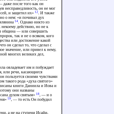
— даже после того как он
ев несправедливость, он не мог
12
исей, и защитил их»
. И также
но о нем: «и почивал дух
14
имлянина
. Однако никто из
 некоему действию, но не к
ли община — или совершить
ророк, так и не о всяком, кого
ества или достижение какой
то он сделал то, что сделал с
ое значение, или привел к нему,
иной многих великих дел,
сила овладевает им и побуждает
я, или речи, касающиеся
 он пользуется своими чувствами
ом такого рода «духа святого»
аписаны книги Даниила и Иова и
поэтому они названы
18
сана духом святым»
, — и о
19
еня»
, — то есть Он побудил
ни, а не на ступени Исайи,