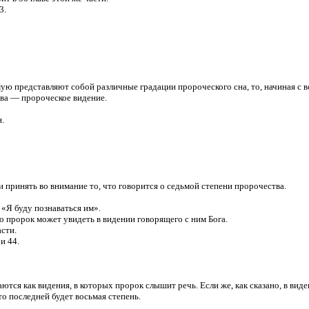
3.
мую представляют собой различные градации пророческого сна, то, начиная с 
тва — пророческое видение.
.
и принять во внимание то, что говорится о седьмой степени пророчества.
к «Я буду познаваться им».
что пророк может увидеть в видении говорящего с ним Бога.
асти.
и 44.
ются как видения, в которых пророк слышит речь. Если же, как сказано, в вид
о последней будет восьмая степень.