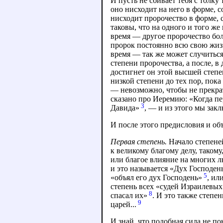
И пусть не сбивает тебя с толку
оно нисходит на него в форме, с
нисходит пророчество в форме, 
таковы, что на одного и того же
время — другое пророчество бол
пророк постоянно всю свою жизн
время — так же может случиться
степени пророчества, а после, в
достигнет он этой высшей степен
низкой степени до тех пор, пока
— невозможно, чтобы не прекрат
сказано про Иеремию: «Когда пе
3
Давида»
, — и из этого мы закл
И после этого предисловия и об
Первая степень.
Начало степеней
к великому благому делу, таком
или благое влияние на многих л
и это называется «Дух Господень
5
«объял его дух Господень»
, ил
степень всех «судей Израилевых»
8
спасал их»
. И это также степе
9
царей...
И знай, что подобная сила не по