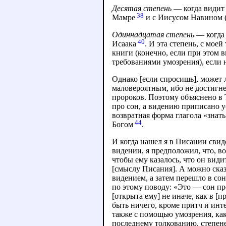
Десятая степень
— когда видит 
38
Мамре
и с Иисусом Навином 
Одиннадцатая степень
— когда 
40
Исаака
. И эта степень, с мое
книги (конечно, если при этом 
требованиями умозрения), если 
Однако [если спросишь], может 
маловероятным, ибо не достигнет
пророков. Поэтому объяснено в 
про сон, а видению приписано у
возвратная форма глагола «знать
44
Богом
.
И когда нашел я в Писании свиде
видении, я предположил, что, в
чтобы ему казалось, что он види
[смыслу Писания]. А можно сказа
видением, а затем перешло в со
по этому поводу: «Это — сон пр
[открыта ему] не иначе, как в [п
быть ничего, кроме притч и ин
также с помощью умозрения, как
последнему толкованию, степене