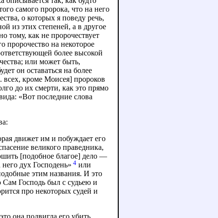
а описывается так, как будто
того самого пророка, что на него
ства, о которых я поведу речь,
ой из этих степеней, а в другое
о тому, как не пророчествует
го пророчество на некоторое
соответствующей более высокой
чества; или может быть,
удет он оставаться на более
е. всех, кроме Моисея] пророков
лго до их смерти, как это прямо
авида: «Вот последние слова
ва:
орая движет им и побуждает его
 спасение великого праведника,
ершить [подобное благое] дело —
4
а него дух Господень»
или
 подобные этим названия. И это
о Сам Господь был с судьею и
орится про некоторых судей и
это она подвигла его убить