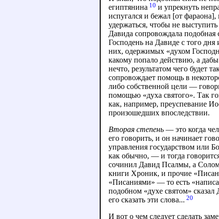
10
египтянина
и упрекнуть непра
испугался и бежал [от фараона]
удержаться, чтобы не выступить 
Давида сопровождала подобная с
Господень на Давиде с того дня 
них, одержимых «духом Господни
какому попало действию, а даб
нечто, результатом чего будет т
сопровождает помощь в некотор
либо собственной цели — говорит
помощью «духа святого». Так го
как, например, преуспевание Ио
произошедших впоследствии.
Вторая степень
— это когда чел
его говорить, и он начинает го
управления государством или Бо
как обычно, — и тогда говорится
сочинил Давид Псалмы, а Солом
книги Хроник, и прочие «Писани
«Писаниями» — то есть «написан
подобном «духе святом» сказал 
20
его сказать эти слова...
И вот о чем следует сделать за