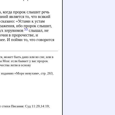
ю, когда пророк слышит речь
аний является то, что всякий
 сказано: «Устами к устам
ображения, ибо пророк слышит,
53
вух херувимов
слышал, не
ичия в пророчестве, и
ее. И пойми то, что говорится
 может быть дано или во сне, или в
а Мои: если бывает у вас пророк
чества легли в основу
о изданию «Море невухим», стр. 263,
 стихи Писания: Суд 11:29,14:19;