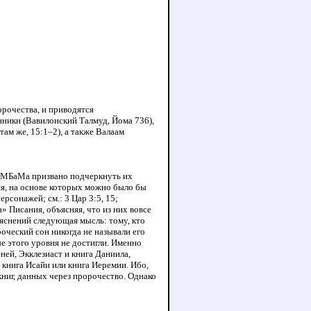
рочества, и приводятся
нники (Вавилонский Талмуд, Йома 736),
там же, 15:1–2), а также Валаам
РаМБаМа призвано подчеркнуть их
ия, на основе которых можно было бы
рсонажей; см.: 3 Цар 3:5, 15;
 Писания, объясняя, что из них вовсе
ъяснений следующая мысль: тому, кто
оческий сон никогда не называли его
ые этого уровня не достигли. Именно
ей, Экклезиаст и книга Даниила,
 книга Исайи или книга Иеремии. Ибо,
книг, данных через пророчество. Однако