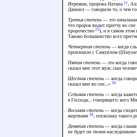
21
Иеремии, пророка Натана
, А
Даниил — говорили то, о чем гов
Третья степень
— это начальная
что пророк видит притчу во сне
25
пророчество
), и в самом этом
Таково большинство всех притч
Четвертая степень
— когда слы
произошло с Самуилом (
Шмуэл
Пятая степень
— это когда гово
сказал мне этот муж: сын челове
Шестая степень
— когда говори
30
сказал мне во сне...»
Седьмая степень
— когда кажетс
я Господа... говорящего: кого Мн
Восьмая степень
— когда сходит
34
жертвами
, поскольку такого 
Девятая степень
— когда слышит
не будет он твоим наследником»