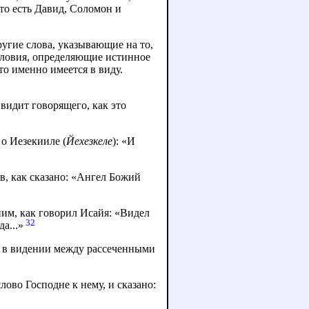
то есть Давид, Соломон и
угие слова, указывающие на то,
условия, определяющие истинное
то именно имеется в виду.
видит говорящего, как это
 о Иезекииле (
Йехезкеле
): «И
в, как сказано: «Ангел Божий
ним, как говорил Исайя: «Видел
32
да...»
м в видении между рассеченными
ово Господне к нему, и сказано: