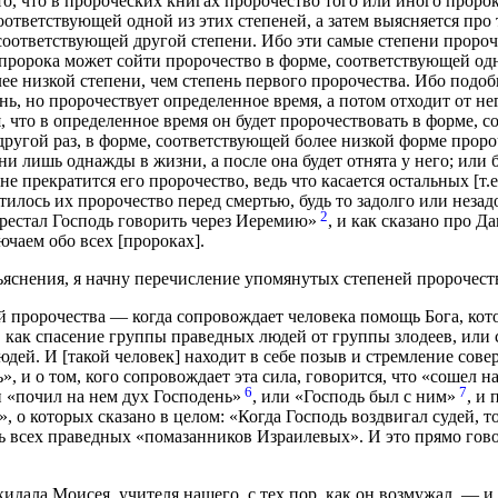
 то, что в пророческих книгах пророчество того или иного пророк
оответствующей одной из этих степеней, а затем выясняется про 
соответствующей другой степени. Ибо эти самые степени пророче
 пророка может сойти пророчество в форме, соответствующей одн
ее низкой степени, чем степень первого пророчества. Ибо подобн
ь, но пророчествует определенное время, а потом отходит от не
, что в определенное время он будет пророчествовать в форме, 
 другой раз, в форме, соответствующей более низкой форме проро
и лишь однажды в жизни, а после она будет отнята у него; или б
 не прекратится его пророчество, ведь что касается остальных [т.
илось их пророчество перед смертью, будь то задолго или незадо
2
рестал Господь говорить через Иеремию»
, и как сказано про Д
ючаем обо всех [пророках].
ъяснения, я начну перечисление упомянутых степеней пророчест
 пророчества — когда сопровождает человека помощь Бога, кот
у, как спасение группы праведных людей от группы злодеев, или
юдей. И [такой человек] находит в себе позыв и стремление сов
», и о том, кого сопровождает эта сила, говорится, что «сошел н
6
7
и «почил на нем дух Господень»
, или «Господь был с ним»
, и
, о которых сказано в целом: «Когда Господь воздвигал судей, т
нь всех праведных «помазанников Израилевых». И это прямо гов
кидала Моисея, учителя нашего, с тех пор, как он возмужал, — и 