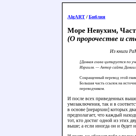
AlgART
/
Библия
Море Невухим, Часть
(О пророчестве и ст
Из книги Р
[Данная глава цитируется по у
Израиля. — Автор сайта Даниил
Сокращенный перевод этой глав
Большая часть ссылок на источн
переводчиком.
И после всех приведенных выше
умозаключения, так и в соответс
в основе [иерархии] которых дв
предполагает, что каждый наход
тот, кто достиг одной из этих д
выше; а если иногда он и будет 