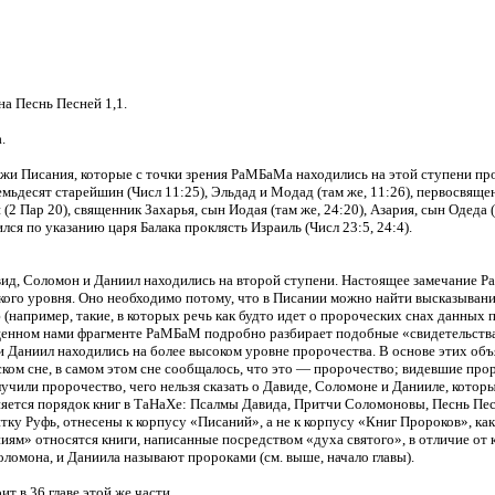
а Песнь Песней 1,1.
.
жи Писания, которые с точки зрения РаМБаМа находились на этой ступени про
ьдесят старейшин (Числ 11:25), Эльдад и Модад (там же, 11:26), первосвяще
(2 Пар 20), священник Захарья, сын Иодая (там же, 24:20), Азария, сын Одеда (
сился по указанию царя Балака проклясть Израиль (Числ 23:5, 24:4).
вид, Соломон и Даниил находились на второй ступени. Настоящее замечание 
кого уровня. Оно необходимо потому, что в Писании можно найти высказыван
например, такие, в которых речь как будто идет о пророческих снах данных пе
пущенном нами фрагменте РаМБаМ подробно разбирает подобные «свидетельства»
 и Даниил находились на более высоком уровне пророчества. В основе этих об
ком сне, в самом этом сне сообщалось, что это — пророчество; видевшие прор
учили пророчество, чего нельзя сказать о Давиде, Соломоне и Данииле, котор
яется порядок книг в ТаНаХе: Псалмы Давида, Притчи Соломоновы, Песнь Песн
ку Руфь, отнесены к корпусу «Писаний», а не к корпусу «Книг Пророков», как
ниям» относятся книги, написанные посредством «духа святого», в отличие от 
оломона, и Даниила называют пророками (см. выше, начало главы).
т в 36 главе этой же части.