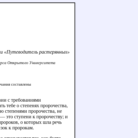
ли «Путеводитель растерянных»
 курса Открытого Университета
ечания составлены
вии с требованиями
ать тебе о степенях пророчества,
ваю степенями пророчества, не
 — это ступени к пророчеству; и
пророков, о которых шла речь
изок к пророкам.