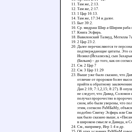
Там же, 2:13.
Там же, 2:17.
1 Цар 16:13.
Там же, 17:34 и далее.
Быт 39:2.
Ср. мидраш Шир а-Ширим раба н
Книга Эсфирь.
Вавилонский Талмуд, Мегилла 7а
2 Цар 23:2.
Далее перечисляются те персона
подтверждающие цитаты. Это сем
Иозиил (Йехазиэль), сын Захарьи 
(Бильам) – до того, как он согла
См. 2 Цар 7
См. 3 Цар 11:29
Выше уже было сказано, что Да
отличие от пророков более высо
прийти к обратному заключению (
Дан 2:19; 7:1,2,15; 8:27). В о
не следует, что Давид, Соломон
получал пророчество в пророчес
сном, ибо были уверены, что пол
этим, согласно РаМБаМу, объясн
подобно Свитку Эсфирь или Свит
как было сказано выше, к «Писа
в широком смысле и Давида, и С
См., например, Иер 1:4 и др.
Об этих условиях РаМБаМ говори