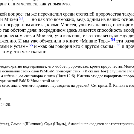
рит с ним человек, как упомянуто.
акой вопрос: ты же перечислил среди степеней пророчества таку
51
я и Михей
, — но как это возможно, ведь одним из наших основ
к посредством ангела, кроме Моисея, учителя нашего, о котором
то так обстоят дела: посредником здесь является способность во
ророческом сне; а Моисей, учитель наш, из-за занавеси, между д
54
ражению. И мы уже объяснили в книге «Мишне Тора»
эти разл
55
56
стами к устам»
и «как бы говорил кто с другом своим»
и проч
 тому, что уже сказано.
днократно подчеркивает, что любое пророчество, кроме пророчества Моисея,
е основания своих слов РаМБаМ приводит стих: «И сказал [Бог]: слушайте слов
у
в видении, во сне
говорю с ним» (Числ 12:6). Именно эти две парадигмы проро
едлагаемой РаМБаМом в этой главе.
стих иначе, чем его принято переводить на русский. См. прим. Й. Капаха к ег
3.
 24:20.
тах), Самсон (Шимшон), Саул (Шауль), Амасай и приводятся соответствующие