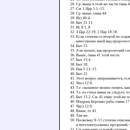
Ср. выше в этой же части глава 4
См. 1 Цар 3:1–15.
Ср. выше, глава 44.
Иез 40:4.
Быт 31:11.
Ис 6:1, 8.
З Цар 22:19; 2 Пар 18:18.
Если степени со второй по седь
качественно иной вид пророчес
Быт 15.
А не ночью, как пророческий сон
Выше, глава 41 этой части.
Быт 15:4.
Быт 18.
Нав 5:13–15.
Быт 22.
Этот вопрос напрашивается, есл
Числ 12:6.
Т.е. сказанное можно понять, ка
Т.е. из стиха никак не следует, 
Быт 15:2. См. 41 главу этой же ч
Мидраш Берешит раба, главы 17 
Числ 12:6.
Выше, гл. 41.
Там же.
Поскольку 9–11 степени описыва
и интеллектуальных прозрений, т
См. описание седьмой степени.