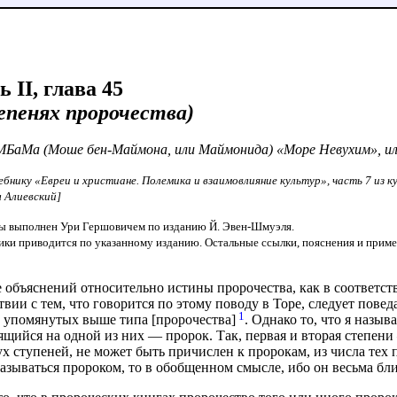
 II, глава 45
епенях пророчества)
аМБаМа (Моше бен-Маймона, или Маймонида) «Море Невухим», и
чебнику «Евреи и христиане. Полемика и взаимовлияние культур», часть 7 из
 Алиевский]
ы выполнен Ури Гершовичем по изданию Й. Эвен-Шмуэля.
ики приводится по указанному изданию. Остальные ссылки, пояснения и прим
 объяснений относительно истины пророчества, как в соответст
твии с тем, что говорится по этому поводу в Торе, следует повед
1
а упомянутых выше типа [пророчества]
. Однако то, что я назы
ящийся на одной из них — пророк. Так, первая и вторая степени
вух ступеней, не может быть причислен к пророкам, из числа тех 
называться пророком, то в обобщенном смысле, ибо он весьма бл