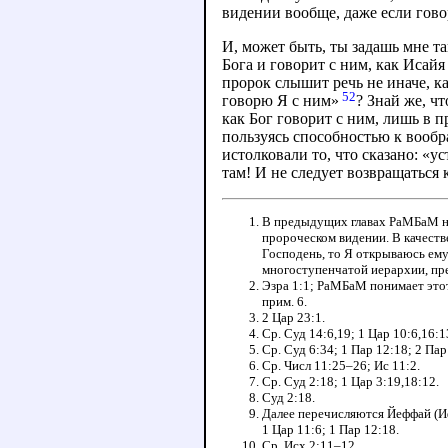
видении вообще, даже если гово
И, может быть, ты задашь мне т
Бога и говорит с ним, как Исай
пророк слышит речь не иначе, ка
52
говорю Я с ним»
? Знай же, ч
как Бог говорит с ним, лишь в п
пользуясь способностью к вооб
истолковали то, что сказано: «у
там! И не следует возвращаться к
В предыдущих главах РаМБаМ нео
пророческом видении. В качеств
Господень, то Я открываюсь ем
многоступенчатой иерархии, пр
Эзра 1:1; РаМБаМ понимает этот 
прим. 6.
2 Цар 23:1.
Ср. Суд 14:6,19; 1 Цар 10:6,16:1
Ср. Суд 6:34; 1 Пар 12:18; 2 Пар
Ср. Числ 11:25–26; Ис 11:2.
Ср. Суд 2:18; 1 Цар 3:19,18:12.
Суд 2:18.
Далее перечисляются Йеффай (Иф
1 Цар 11:6; 1 Пар 12:18.
Ср. Исх 2:11–12.