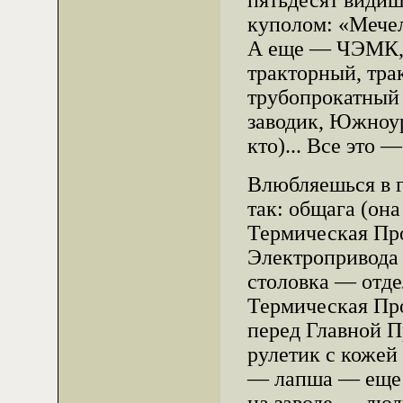
пятьдесят види
куполом: «Мечел
А еще — ЧЭМК, 
тракторный, тра
трубопрокатный
заводик, Южноур
кто)... Все это —
Влюбляешься в г
так: общага (она
Термическая Пр
Электропривода
столовка — отд
Термическая Пр
перед Главной 
рулетик с кожей
— лапша — еще 