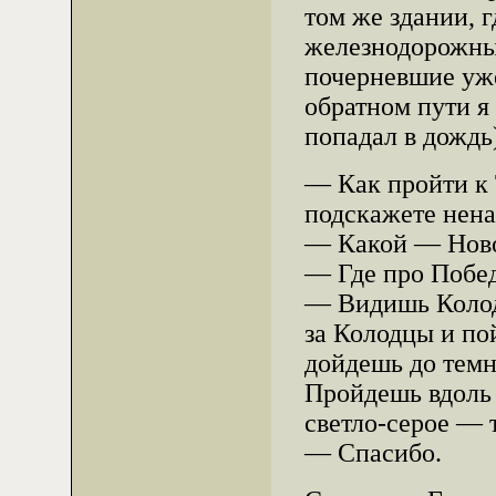
том же здании, 
железнодорожных
почерневшие уже
обратном пути я 
попадал в дождь
— Как пройти к 
подскажете нен
— Какой — Ново
— Где про Побед
— Видишь Колод
за Колодцы и по
дойдешь до темн
Пройдешь вдоль 
светло-серое — 
— Спасибо.