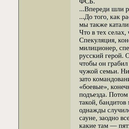
ФСБ.
...Впереди шли р
...До того, как
мы также каталис
Что в тех селах
Спекуляция, коне
милиционер, спе
русский герой. 
чтобы он грабил 
чужой семьи. Ни
зато командовани
«боевые», конеч
подъезда. Потом
такой, бандитов 
однажды случило
сауне, заодно вс
какие там — пят