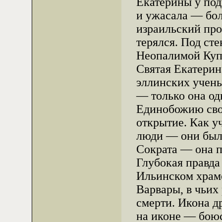
Екатерины у под
и ужасала — бол
израильский прос
терялся. Под сте
Неопалимой Куп
Святая Екатерин
эллинских учены
— только она од
Единобожию свои
открытие. Как у
люди — они был
Сократа — она 
Глубокая правда
Ильинском храме
Варвары, в чьих
смерти. Икона д
на иконе — боюс