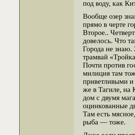
под воду, как Ки
Вообще озер зна
прямо в черте г
Второе.. Четвер
довелось. Что т
Города не знаю. 
трамвай «Тройка
Почти против го
милиция там то
приветливыми и 
же в Тагиле, на
дом с двумя маг
оцинкованные дв
Там есть мясное,
рыба — тоже.