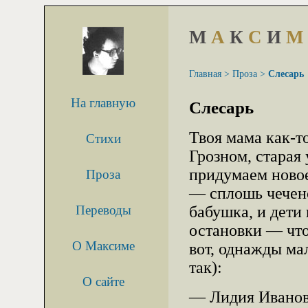
М
А
К
С
И
М
Главная >
Проза >
Слесарь
На главную
Слесарь
Твоя мама как-то
Стихи
Грозном, старая
придумаем новое,
Проза
— сплошь чечен
Переводы
бабушка, и дети
остановки — чт
О Максиме
вот, однажды ма
так):
О сайте
— Лидия Ивановн