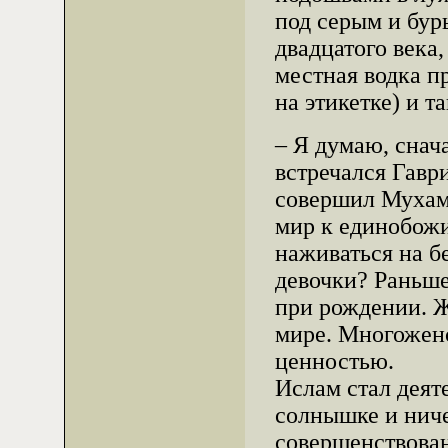
под серым и бу
двадцатого века
местная водка п
на этикетке) и т
– Я думаю, снач
встречался Гавр
совершил Мухам
мир к единобожи
наживаться на б
девочки? Раньше
при рождении. 
мире. Многожен
ценностью.
Ислам стал деят
солнышке и ниче
совершенствован