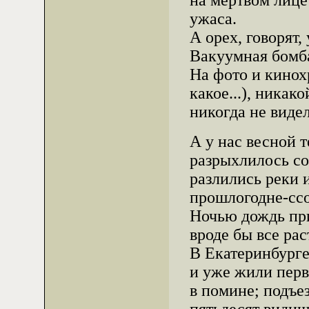
на мертвом лиц
ужаса.
А орех, говорят,
Вакуумная бомба
На фото и кинох
какое...), ника
никогда не виде
А у нас весной 
разрыхлилось со
разлились реки и
прошлогодне-ссо
Ночью дождь пр
вроде бы все рас
В Екатеринбурге
и уже жили перв
в помине; подъе