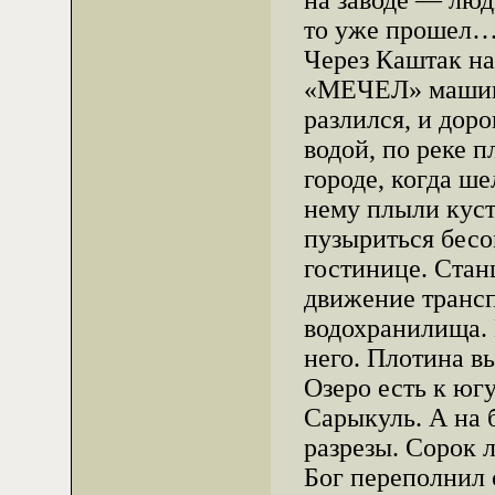
на заводе — лю
то уже прошел
Через Каштак на
«МЕЧЕЛ» машины
разлился, и дор
водой, по реке п
городе, когда ше
нему плыли куст
пузыриться бесо
гостинице. Стан
движение транс
водохранилища. 
него. Плотина в
Озеро есть к юг
Сарыкуль. А на 
разрезы. Сорок 
Бог переполнил о