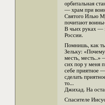
орбитальная ста
— храм при воин
Святого Илью М
почитают воины
В чьих руках — 
России.
Помнишь, как ты
Зельку: «Почему
месть, месть..» 
сих пор у меня 
себе приятное —
сделать приятное
то...
Джихад. На оста
Спасителе Иисусе