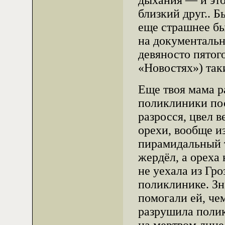
дыхания — и это
близкий друг.. 
еще страшнее бы
на документальн
девяносто пятог
«Новостях») та
Еще твоя мама р
поликлиники пос
разросся, цвел в
орехи, вообще и
пирамидальный т
жердёл, а ореха 
не уехала из Гро
поликлинике. Зн
помогали ей, че
разрушила полик