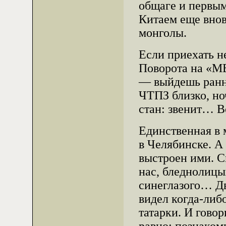
общаге и первым
Китаем еще внов
монголы.
Если приехать н
Поворота на «МЕ
— выйдешь ранни
ЧТПЗ близко, но
стан: звенит… В
Единственная в 
в Челябинске. А
выстроен ими. С
нас, бледнолицы
синеглазого… Дв
видел когда-либо
татарки. И говор