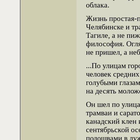
облака.
Жизнь простая-п
Челябинске и тра
Тагиле, а не пи
философия. Огля
не пришел, а неб
...По улицам го
человек средних
голубыми глазам
на десять молож
Он шел по улица
трамваи и сарат
канадский клен 
сентябрьской ос
подошвами в лу