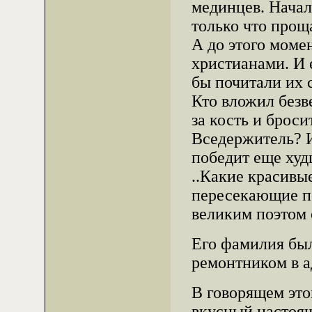
мединцев. Начал
только что прощ
А до этого моме
христианами. И 
бы почитали их 
Кто вложил безв
за кость и брос
Вседержитель? И
победит еще худ
..Какие красивы
пересекающие п
великим поэтом 
Его фамилия был
ремонтником в а
В говорящем эт
вкусный настоящ