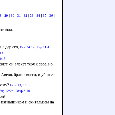
|
|
|
|
|
|
|
|
|
8
29
30
31
32
33
34
35
36
Господа.
на дар его,
Исх 34:19;
Евр 11:4
13
0:15
ит; он влечет тебя к себе, но
Авеля, брата своего, и убил его.
моему?
Пс 9:13;
115:6
Евр 12:24;
Откр 6:10
оей;
ь изгнанником и скитальцем на