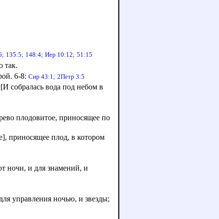
6;
135:5;
148:4;
Иер 10:12;
51:15
о так.
рой. 6-8:
Сир 43:1;
2Петр 3:5
. [И собралась вода под небом в
рево плодовитое, приносящее по
е], приносящее плод, в котором
от ночи, и для знамений, и
для управления ночью, и звезды;