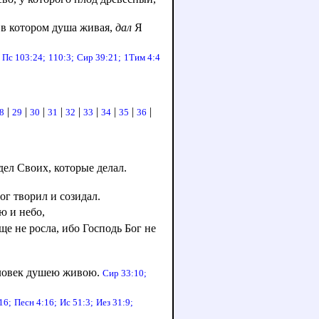
 в котором душа живая,
дал
Я
.
Пс 103:24;
110:3;
Сир 39:21;
1Тим 4:4
|
|
|
|
|
|
|
|
|
8
29
30
31
32
33
34
35
36
дел Своих, которые делал.
ог творил и созидал.
ю и небо,
ще не росла, ибо Господь Бог не
человек душею живою.
Сир 33:10;
16;
Песн 4:16;
Ис 51:3;
Иез 31:9;