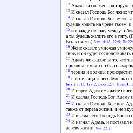
12
Адам сказал: жена, которую Ты
13
И сказал Господь Бог жене: чт
14
И сказал Господь Бог змею: за
будешь ходить на чреве твоем, и
15
и вражду положу между тобою 
а ты будешь жалить его в пяту. (
П
Его в пяту».)
Быт 14:18;
22:9;
Пс 22
16
Жене сказал: умножая умножу 
твое, и он будет господствовать
17
Адаму же сказал: за то, что ты
проклята земля за тебя; со скор
18
терния и волчцы произрастит 
19
в поте лица твоего будешь ест
Быт 2:7;
Пс 127:2;
Еккл 12:7;
Прем 15:
20
И нарек Адам имя жене своей:
21
И сделал Господь Бог Адаму и
22
И сказал Господь Бог: вот, Ада
также от дерева жизни, и не вку
23
И выслал его Господь Бог из с
24
И изгнал Адама, и поставил н
дереву жизни.
Чис 22:23