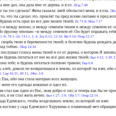
 мне дал, она дала мне от дерева, и я ел.
3Езд 7:48
о ты это сделала? Жена сказала: змей обольстил меня, и я ела.
2Ко
 то, что ты сделал это, проклят ты пред всеми скотами и пред в
 будешь есть прах во все дни жизни твоей;
Пс 71:9;
Мих 7:17
и между женою, и между семенем твоим и между семенем ее; оно
о другому чтению
: «и между семенем её: Он будет поражать тебя
:1–6;
70:1–24;
111:1,
2,
4;
Зах 6:13;
12:10;
Ин 3:14;
Откр 12:17
скорбь твою в беременности твоей; в болезни будешь рождать де
 над тобою.
1Кор 14:34
 послушал голоса жены твоей и ел от дерева, о котором Я заповеда
бью будешь питаться от нее во все дни жизни твоей;
Быт 4:12;
5:29;
С
она тебе; и будешь питаться полевою травою;
Евр 6:8
ь хлеб, доколе не возвратишься в землю, из которой ты взят, ибо 
8;
Сир 16:31;
40:11;
2Фес 3:8
 Ева, ибо она стала матерью всех живущих.
 жене его одежды кожаные и одел их.
м стал как один из Нас, зная добро и зло; и теперь как бы не про
сил, и не стал жить вечно.
Быт 1:27;
2:9;
1Ин 5:7;
Откр 22:14
ада Едемского, чтобы возделывать землю, из которой он взят.
а востоке у сада Едемского Херувима и пламенный меч обращаю