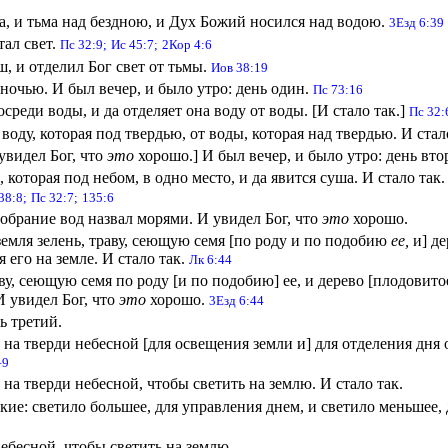
а, и тьма над бездною, и Дух Божий носился над водою.
3Езд 6:39
тал свет.
Пс 32:9;
Ис 45:7;
2Кор 4:6
ш, и отделил Бог свет от тьмы.
Иов 38:19
 ночью. И был вечер, и было утро: день один.
Пс 73:16
осреди воды, и да отделяет она воду от воды. [И стало так.]
Пс 32:
воду, которая под твердью, от воды, которая над твердью. И стал
увидел Бог, что
это
хорошо.] И был вечер, и было утро: день вто
, которая под небом, в одно место, и да явится суша. И стало так
38:8;
Пс 32:7;
135:6
собрание вод назвал морями. И увидел Бог, что
это
хорошо.
земля зелень, траву, сеющую семя [по роду и по подобию
ее,
и] де
 его на земле. И стало так.
Лк 6:44
ву, сеющую семя по роду [и по подобию] ее, и дерево [плодовито
 И увидел Бог, что
это
хорошо.
3Езд 6:44
ь третий.
а на тверди небесной [для освещения земли и] для отделения дня 
–9
на тверди небесной, чтобы светить на землю. И стало так.
кие: светило большее, для управления днем, и светило меньшее, 
ебесной, чтобы светить на землю,