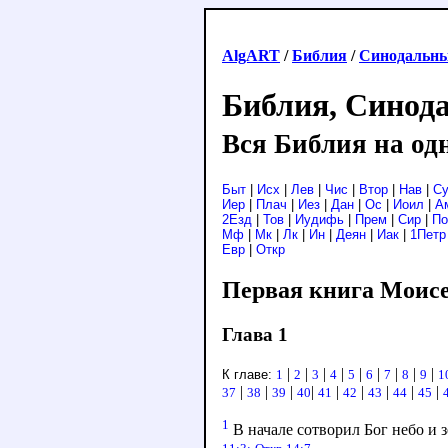
AlgART
/
Библия
/
Синодальны
Библия, Синод
Вся Библия на од
Быт
|
Исх
|
Лев
|
Чис
|
Втор
|
Нав
|
С
Иер
|
Плач
|
Иез
|
Дан
|
Ос
|
Иоил
|
А
2Езд
|
Тов
|
Иудифь
|
Прем
|
Сир
|
По
Мф
|
Мк
|
Лк
|
Ин
|
Деян
|
Иак
|
1Петр
Евр
|
Откр
Первая книга Моисе
Глава 1
|
|
|
|
|
|
|
|
|
К главе:
1
2
3
4
5
6
7
8
9
1
|
|
|
|
|
|
|
|
|
37
38
39
40
41
42
43
44
45
1
В начале сотворил Бог небо и 