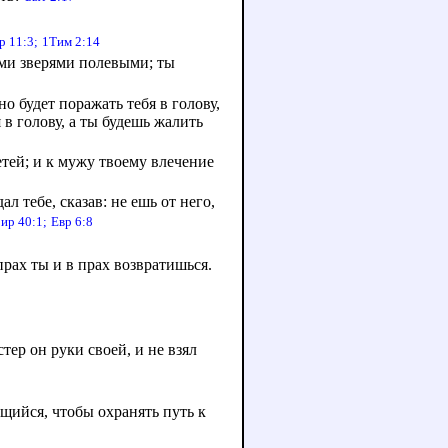
р 11:3;
1Тим 2:14
семи зверями полевыми; ты
 будет поражать тебя в голову,
 в голову, а ты будешь жалить
тей; и к мужу твоему влечение
л тебе, сказав: не ешь от него,
ир 40:1;
Евр 6:8
прах ты и в прах возвратишься.
стер он руки своей, и не взял
щийся, чтобы охранять путь к