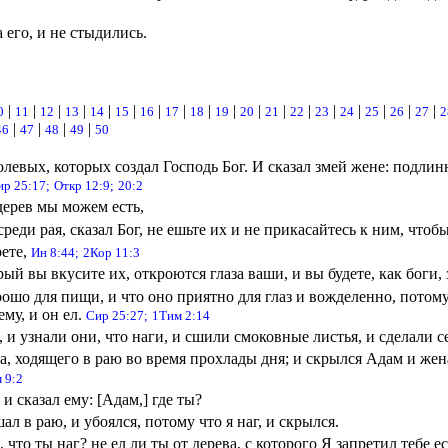
 его, и не стыдились.
|
|
|
|
|
|
|
|
|
|
|
|
|
|
|
|
|
|
0
11
12
13
14
15
16
17
18
19
20
21
22
23
24
25
26
27
2
|
|
|
|
46
47
48
49
50
левых, которых создал Господь Бог. И сказал змей жене: подлинн
ир 25:17;
Откр 12:9;
20:2
дерев мы можем есть,
реди рая, сказал Бог, не ешьте их и не прикасайтесь к ним, чтоб
рете,
Ин 8:44;
2Кор 11:3
орый вы вкусите их, откроются глаза ваши, и вы будете, как боги
ошо для пищи, и что оно приятно для глаз и вожделенно, потому 
ему, и он ел.
Сир 25:27;
1Тим 2:14
 и узнали они, что наги, и сшили смоковные листья, и сделали с
, ходящего в раю во время прохлады дня; и скрылся Адам и жена
 9:2
и сказал ему: [Адам,] где ты?
л в раю, и убоялся, потому что я наг, и скрылся.
е, что ты наг? не ел ли ты от дерева, с которого Я запретил тебе е