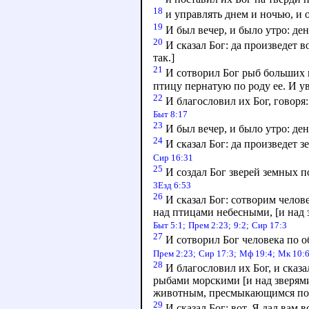
18
и управлять днем и ночью, и о
19
И был вечер, и было утро: ден
20
И сказал Бог: да произведет 
так.]
21
И сотворил Бог рыб больших 
птицу пернатую по роду ее. И у
22
И благословил их Бог, говоря
Быт 8:17
23
И был вечер, и было утро: ден
24
И сказал Бог: да произведет з
Сир 16:31
25
И создал Бог зверей земных по
3Езд 6:53
26
И сказал Бог: сотворим челов
над птицами небесными, [и над 
Быт 5:1;
Прем 2:23;
9:2;
Сир 17:3
27
И сотворил Бог человека по о
Прем 2:23;
Сир 17:3;
Мф 19:4;
Мк 10:6
28
И благословил их Бог, и сказа
рыбами морскими [и над зверями
животным, пресмыкающимся по
29
И сказал Бог: вот, Я дал вам в