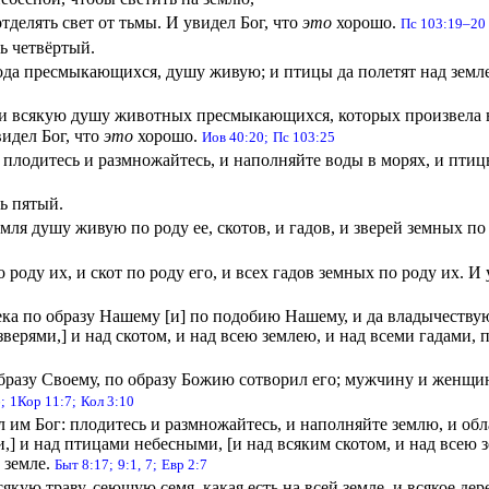
тделять свет от тьмы. И увидел Бог, что
это
хорошо.
Пс 103:19–20
ь четвёртый.
вода пресмыкающихся, душу живую; и птицы да полетят над земле
и всякую душу животных пресмыкающихся, которых произвела во
видел Бог, что
это
хорошо.
Иов 40:20;
Пс 103:25
: плодитесь и размножайтесь, и наполняйте воды в морях, и птиц
ь пятый.
емля душу живую по роду ее, скотов, и гадов, и зверей земных по 
 роду их, и скот по роду его, и всех гадов земных по роду их. И 
ека по образу Нашему [и] по подобию Нашему, и да владычеству
зверями,] и над скотом, и над всею землею, и над всеми гадами
бразу Своему, по образу Божию сотворил его; мужчину и женщи
;
1Кор 11:7;
Кол 3:10
л им Бог: плодитесь и размножайтесь, и наполняйте землю, и об
,] и над птицами небесными, [и над всяким скотом, и над всею з
 земле.
Быт 8:17;
9:1,
7;
Евр 2:7
сякую траву, сеющую семя, какая есть на всей земле, и всякое де