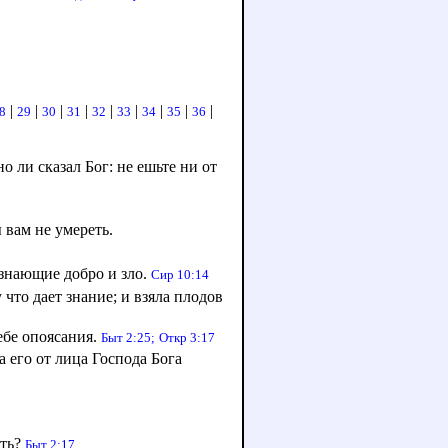
|
|
|
|
|
|
|
|
|
8
29
30
31
32
33
34
35
36
о ли сказал Бог: не ешьте ни от
ы вам не умереть.
, знающие добро и зло.
Сир 10:14
что дает знание; и взяла плодов
ебе опоясания.
Быт 2:25;
Откр 3:17
 его от лица Господа Бога
сть?
Быт 2:17