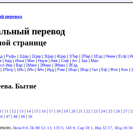
й перевод
альный перевод
ной странице
уд
|
Руфь
|
1Цар
|
2Цар
|
3Цар
|
4Цар
|
1Пар
|
2Пар
|
1Езд
|
Неем
|
Есф
|
И
м
|
Авд
|
Иона
|
Мих
|
Наум
|
Авв
|
Соф
|
Агг
|
Зах
|
Мал
сл Иер
|
Вар
|
1Макк
|
2Макк
|
3Макк
|
3Езд
|
2Петр
|
1Ин
|
2Ин
|
3Ин
|
Иуд
|
Рим
|
1Кор
|
2Кор
|
Гал
|
Еф
|
Флп
|
Кол
|
ева. Бытие
|
|
|
|
|
|
|
|
|
|
|
|
|
|
|
|
|
|
0
11
12
13
14
15
16
17
18
19
20
21
22
23
24
25
26
27
2
|
|
|
|
46
47
48
49
50
землю.
Неем 9:6;
Пс 88:12–13;
135:5;
145:6;
Сир 18:1;
Иер 32:17;
3Езд 16:56