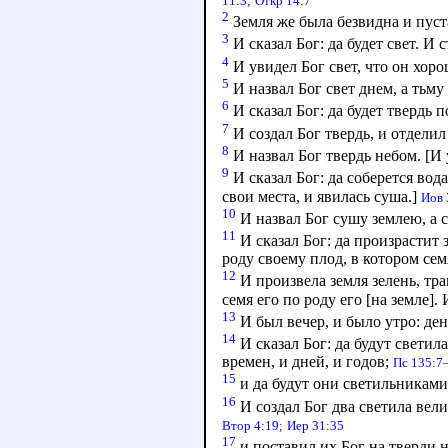
11:3;
Откр 14:7
2
Земля же была безвидна и пуст
3
И сказал Бог: да будет свет. И с
4
И увидел Бог свет, что он хоро
5
И назвал Бог свет днем, а тьму
6
И сказал Бог: да будет твердь п
7
И создал Бог твердь, и отделил 
8
И назвал Бог твердь небом. [И 
9
И сказал Бог: да соберется вода
свои места, и явилась суша.]
Иов 
10
И назвал Бог сушу землею, а 
11
И сказал Бог: да произрастит 
роду своему плод, в котором семя
12
И произвела земля зелень, тра
семя его по роду его [на земле].
13
И был вечер, и было утро: ден
14
И сказал Бог: да будут светил
времен, и дней, и годов;
Пс 135:7
15
и да будут они светильниками 
16
И создал Бог два светила вели
Втор 4:19;
Иер 31:35
17
и поставил их Бог на тверди н