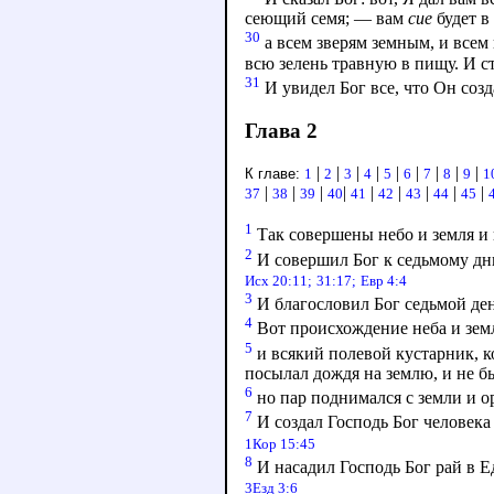
сеющий семя; — вам
сие
будет в
30
а всем зверям земным, и всем
всю зелень травную в пищу. И ст
31
И увидел Бог все, что Он созд
Глава 2
|
|
|
|
|
|
|
|
|
К главе:
1
2
3
4
5
6
7
8
9
1
|
|
|
|
|
|
|
|
|
37
38
39
40
41
42
43
44
45
1
Так совершены небо и земля и 
2
И совершил Бог к седьмому дню
Исх 20:11;
31:17;
Евр 4:4
3
И благословил Бог седьмой день
4
Вот происхождение неба и земли
5
и всякий полевой кустарник, ко
посылал дождя на землю, и не б
6
но пар поднимался с земли и о
7
И создал Господь Бог человека
1Кор 15:45
8
И насадил Господь Бог рай в Ед
3Езд 3:6