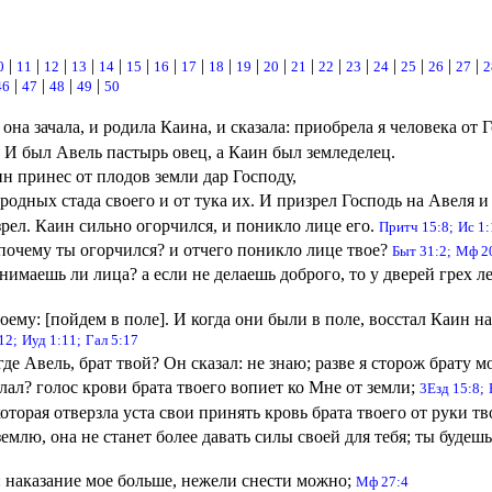
|
|
|
|
|
|
|
|
|
|
|
|
|
|
|
|
|
|
0
11
12
13
14
15
16
17
18
19
20
21
22
23
24
25
26
27
2
|
|
|
|
46
47
48
49
50
она зачала, и родила Каина, и сказала: приобрела я человека от 
. И был Авель пастырь овец, а Каин был земледелец.
н принес от плодов земли дар Господу,
одных стада своего и от тука их. И призрел Господь на Авеля и 
зрел. Каин сильно огорчился, и поникло лице его.
Притч 15:8;
Ис 1:
 почему ты огорчился? и отчего поникло лице твое?
Быт 31:2;
Мф 2
нимаешь ли лица? а если не делаешь доброго, то у дверей грех леж
ему: [пойдем в поле]. И когда они были в поле, восстал Каин на 
12;
Иуд 1:11;
Гал 5:17
где Авель, брат твой? Он сказал: не знаю; разве я сторож брату 
елал? голос крови брата твоего вопиет ко Мне от земли;
3Езд 15:8;
оторая отверзла уста свои принять кровь брата твоего от руки тв
емлю, она не станет более давать силы своей для тебя; ты будеш
: наказание мое больше, нежели снести можно;
Мф 27:4