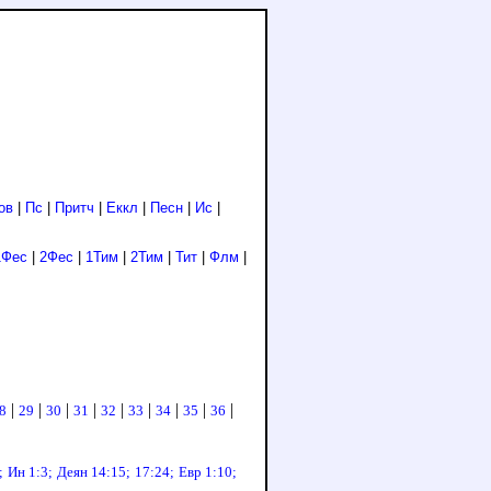
ов
|
Пс
|
Притч
|
Еккл
|
Песн
|
Ис
|
1Фес
|
2Фес
|
1Тим
|
2Тим
|
Тит
|
Флм
|
|
|
|
|
|
|
|
|
|
8
29
30
31
32
33
34
35
36
;
Ин 1:3;
Деян 14:15;
17:24;
Евр 1:10;