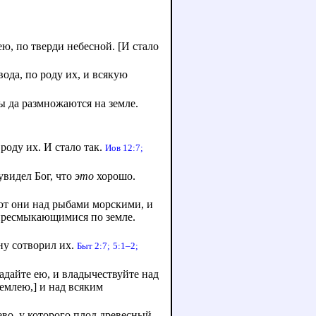
ю, по тверди небесной. [И стало
да, по роду их, и всякую
ы да размножаются на земле.
роду их. И стало так.
Иов 12:7;
увидел Бог, что
это
хорошо.
ют они над рыбами морскими, и
, пресмыкающимися по земле.
ну сотворил их.
Быт 2:7;
5:1–2;
ладайте ею, и владычествуйте над
емлею,] и над всяким
рево, у которого плод древесный,