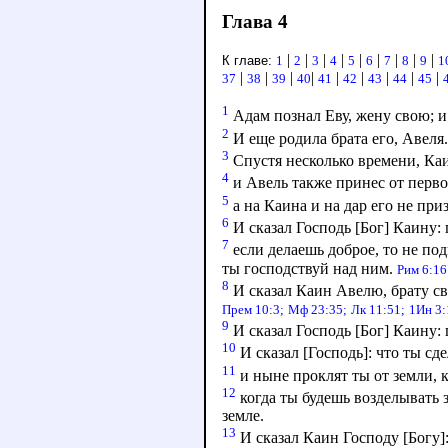
Глава 4
|
|
|
|
|
|
|
|
|
К главе:
1
2
3
4
5
6
7
8
9
1
|
|
|
|
|
|
|
|
|
37
38
39
40
41
42
43
44
45
1
Адам познал Еву, жену свою; и 
2
И еще родила брата его, Авеля
3
Спустя несколько времени, Каи
4
и Авель также принес от первор
5
а на Каина и на дар его не при
6
И сказал Господь [Бог] Каину:
7
если делаешь доброе, то не под
ты господствуй над ним.
Рим 6:16
8
И сказал Каин Авелю, брату сво
Прем 10:3;
Мф 23:35;
Лк 11:51;
1Ин 3:
9
И сказал Господь [Бог] Каину: 
10
И сказал [Господь]: что ты сд
11
и ныне проклят ты от земли, к
12
когда ты будешь возделывать з
земле.
13
И сказал Каин Господу [Богу]