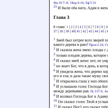
Мк 10:7–8;
1Кор 6:16;
Еф 5:31
25
И были оба наги, Адам и жена
Глава 3
|
|
|
|
|
|
|
|
|
К главе:
1
2
3
4
5
6
7
8
9
1
|
|
|
|
|
|
|
|
|
37
38
39
40
41
42
43
44
45
1
Змей был хитрее всех зверей по
какого дерева в раю?
Прем 2:24;
С
2
И сказала жена змею: плоды с 
3
только плодов дерева, которое с
4
И сказал змей жене: нет, не ум
5
но знает Бог, что в день, в кот
6
И увидела жена, что дерево хор
его и ела; и дала также мужу сво
7
И открылись глаза у них обоих,
8
И услышали голос Господа Бога
между деревьями рая.
Пс 137:6;
Ам
9
И воззвал Господь Бог к Адаму 
10
Он сказал: голос Твой я услыша
11
И сказал [Бог]: кто сказал теб