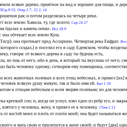
емли всякое дерево, приятное на вид и хорошее для пищи, и дер
3Езд 8:52;
Откр 2:7;
22:2,
14
рошения рая; и потом разделялась на четыре реки.
т всю землю Хавила, ту, где золото;
Сир 24:27
там бдолах и камень оникс.
Исх 28:9
: она обтекает всю землю Куш.
Тигр]: она протекает пред Ассириею. Четвертая река Евфрат.
Вто
[которого создал,] и поселил его в саду Едемском, чтобы возделыв
ку, говоря: от всякого дерева в саду ты будешь есть,
зла, не ешь от него, ибо в день, в который ты вкусишь от него, 
ошо быть человеку одному; сотворим ему помощника, соответств
и всех животных полевых и всех птиц небесных, и привел [их] к
т человек всякую душу живую, так и было имя ей.
Быт 1:20
котам и птицам небесным и всем зверям полевым; но для челове
ка крепкий сон; и, когда он уснул, взял одно из ребр его, и зак
 взятого у человека, жену, и привел ее к человеку.
1Тим 2:13
ть от костей моих и плоть от плоти моей; она будет называться же
воего и мать свою и прилепится к жене своей; и будут [два] одн