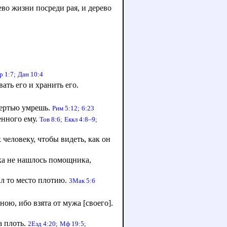
ево жизни посреди рая, и дерево
р 1:7;
Дан 10:4
ать его и хранить его.
смертью умрешь.
Рим 5:12;
6:23
енного ему.
Тов 8:6;
Еккл 4:8–9;
 человеку, чтобы видеть, как он
ка не нашлось помощника,
рыл то место плотию.
3Мак 5:6
ною, ибо взята от мужа [своего].
а плоть.
2Езд 4:20;
Мф 19:5;