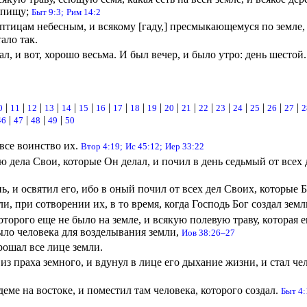
 пищу;
Быт 9:3;
Рим 14:2
 птицам небесным, и всякому [гаду,] пресмыкающемуся по земле,
ало так.
ал, и вот, хорошо весьма. И был вечер, и было утро: день шестой
|
|
|
|
|
|
|
|
|
|
|
|
|
|
|
|
|
|
0
11
12
13
14
15
16
17
18
19
20
21
22
23
24
25
26
27
2
|
|
|
|
46
47
48
49
50
все воинство их.
Втор 4:19;
Ис 45:12;
Иер 33:22
 дела Свои, которые Он делал, и почил в день седьмый от всех 
, и освятил его, ибо в оный почил от всех дел Своих, которые Б
, при сотворении их, в то время, когда Господь Бог создал земл
торого еще не было на земле, и всякую полевую траву, которая е
ыло человека для возделывания земли,
Иов 38:26–27
рошал все лице земли.
 из праха земного, и вдунул в лице его дыхание жизни, и стал 
еме на востоке, и поместил там человека, которого создал.
Быт 4: