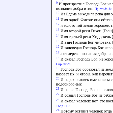
9
И произрастил Господь Бог из з
познания добра и зла.
Притч 3:18;
10
Из Едема выходила река для о
11
Имя одной Фисон: она обтекае
12
и золото той земли хорошее; 
13
Имя второй реки Гихон [Геон]
14
Имя третьей реки Хиддекель [
15
И взял Господь Бог человека, 
16
И заповедал Господь Бог челове
17
а от дерева познания добра и 
18
И сказал Господь Бог: не хор
Сир 36:26
19
Господь Бог образовал из земл
назовет их, и чтобы, как нарече
20
И нарек человек имена всем с
подобного ему.
21
И навел Господь Бог на челове
22
И создал Господь Бог из ребра,
23
И сказал человек: вот, это кос
1Кор 11:8
24
Потому оставит человек отца с