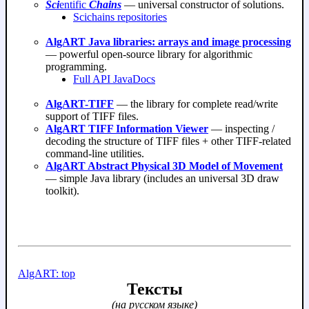
Sci
entific
Chains
— universal constructor of solutions.
Scichains repositories
AlgART Java libraries: arrays and image processing
— powerful open-source library for algorithmic
programming.
Full API JavaDocs
AlgART-TIFF
— the library for complete read/write
support of TIFF files.
AlgART TIFF Information Viewer
— inspecting /
decoding the structure of TIFF files + other TIFF-related
command-line utilities.
AlgART Abstract Physical 3D Model of Movement
— simple Java library (includes an universal 3D draw
toolkit).
AlgART: top
Тексты
(на русском языке)