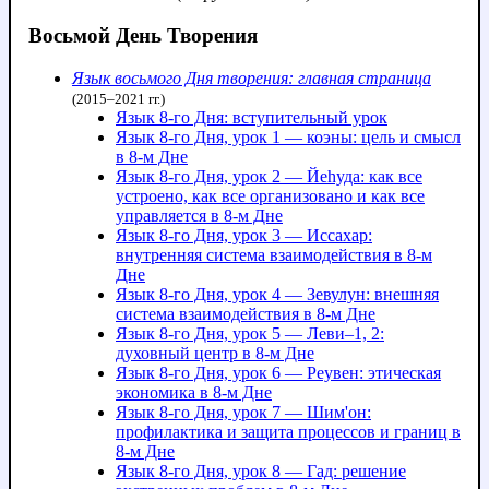
Восьмой День Творения
Язык восьмого Дня творения: главная страница
(2015–2021 гг.)
Язык 8-го Дня: вступительный урок
Язык 8-го Дня, урок 1 — коэны: цель и смысл
в 8-м Дне
Язык 8-го Дня, урок 2 — Йеhуда: как все
устроено, как все организовано и как все
управляется в 8-м Дне
Язык 8-го Дня, урок 3 — Иссахар:
внутренняя система взаимодействия в 8-м
Дне
Язык 8-го Дня, урок 4 — Зевулун: внешняя
система взаимодействия в 8-м Дне
Язык 8-го Дня, урок 5 — Леви–1, 2:
духовный центр в 8-м Дне
Язык 8-го Дня, урок 6 — Реувен: этическая
экономика в 8-м Дне
Язык 8-го Дня, урок 7 — Шим'он:
профилактика и защита процессов и границ в
8-м Дне
Язык 8-го Дня, урок 8 — Гад: решение