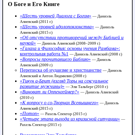
О Боге и Его Книге
«
Шесть уровней Диалога с Богом
»
— Даниэль
Алиевский (2011 г.)
«
Шесть уровней идолопоклонства
»
— Даниэль
Алиевский (2015 г.)
«
Об отсутствии противоречий между Библией и
наукой
»
— Даниэль Алиевский (2008–2009 г.)
«
Галаха и Философия: основы учения Рамбама
»:
контрольная работа №1
— Даниэль Алиевский (2008 г.)
«
Вопросы прочитавшего Библию
»
— Даниэль
Алиевский (2009 г.)
Переписка об иудаизме и христианстве
— Даниэль
Алиевский и Антон Людмилин (2008 г.)
«
Тикун а-Брит (взгляд Торы на сексуальное
развитие мужчины)
»
— Эли Тальберг (2010 г.)
«
Виноват ли Оппенгеймер?
»
— Даниэль Алиевский
(2010 г.)
«
К вопросу о со-Творцах Всевышнего
»
— Даниэль
Алиевский (2015 г.)
«
Потоп
»
— Рахель Спектор (2015 г.)
«
Четыре этапа выхода из кризисной ситуации
»
—
Рахель Спектор (2015 г.)