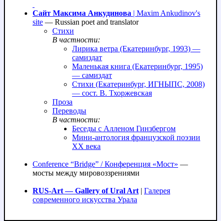
Сайт Максима Анкудинова
| Maxim Ankudinov's
site
— Russian poet and translator
Стихи
В частности:
Лирика ветра (Екатеринбург, 1993) —
самиздат
Маленькая книга (Екатеринбург, 1995)
— самиздат
Стихи (Екатеринбург, ИГНЫПС, 2008)
— сост. В. Тхоржевская
Проза
Переводы
В частности:
Беседы с Алленом Гинзбергом
Мини-антология французской поэзии
XX века
Conference “Bridge” / Конференция «Мост»
—
мосты между мировоззрениями
RUS-Art — Gallery of Ural Art
|
Галерея
современного искусства Урала