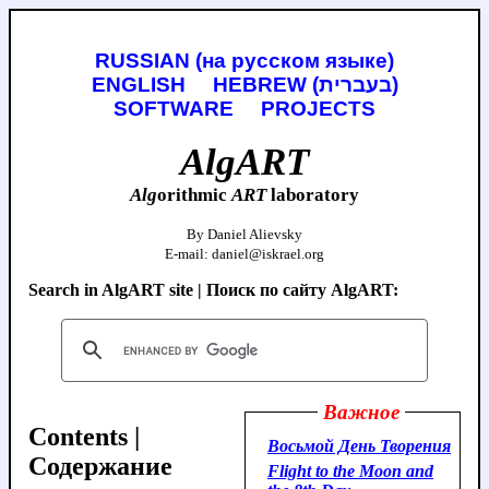
RUSSIAN (на русском языке)
ENGLISH
HEBREW (בעברית)
SOFTWARE
PROJECTS
AlgART
Alg
orithmic
ART
laboratory
By Daniel Alievsky
E-mail:
daniel@iskrael.org
Search in AlgART site | Поиск по сайту AlgART:
Важное
Contents |
Восьмой День Творения
Содержание
Flight to the Moon and