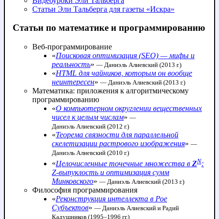
Видеоуроки Эли Тальберга
Статьи Эли Тальберга для газеты «Искра»
Статьи по математике и программированию
Веб-программирование
«
Поисковая оптимизация (SEO) — мифы и
реальность
»
— Даниэль Алиевский (2013 г.)
«
HTML для чайников, которым он вообще
неинтересен
»
— Даниэль Алиевский (2013 г.)
Математика: приложения к алгоритмическому
программированию
«
О компьютерном округлении вещественных
чисел к целым числам
»
—
Даниэль Алиевский (2012 г.)
«
Теорема связности для параллельной
скелетизации растрового изображения
»
—
Даниэль Алиевский (2010 г.)
N
«
Целочисленные точечные множества в
Z
:
Z-выпуклость и оптимизация сумм
Минковского
»
— Даниэль Алиевский (2013 г.)
Философия программирования
«
Реконструкция интеллекта в Рое
Субъектов
»
— Даниэль Алиевский и Радий
Кадушников (1995–1996 гг.)