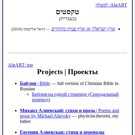
AlgART: למעלה
טקסטים
(בעברית)
ארץ ישראל? או ארץ פנויה מיהודים
— דניאל אלייבסקי (2010)
AlgART: top
Projects | Проекты
Библия
| Bible
— full version of Christian Bible in
Russian
Библия на одной странице (Синодальный
перевод)
Михаил Алиевский: стихи и проза
| Poems and
prose by Michael Alievsky
— physicist-theorist, my
father
Евгения Алиевская: стихи и переводы