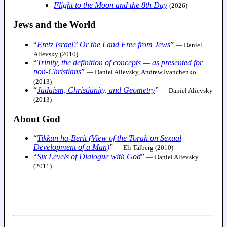
Flight to the Moon and the 8th Day
(2026)
Jews and the World
“
Eretz Israel? Or the Land Free from Jews
”
— Daniel
Alievsky (2010)
“
Trinity, the definition of concepts — as presented for
non-Christians
”
— Daniel Alievsky, Andrew Ivanchenko
(2013)
“
Judaism, Christianity, and Geometry
”
— Daniel Alievsky
(2013)
About God
“
Tikkun ha-Berit (View of the Torah on Sexual
Development of a Man)
”
— Eli Talberg (2010)
“
Six Levels of Dialogue with God
”
— Daniel Alievsky
(2011)