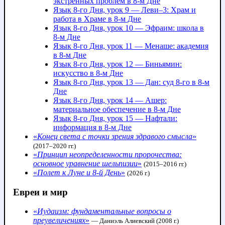
экстренных проблем в 8-м Дне
Язык 8-го Дня, урок 9 — Леви–3: Храм и
работа в Храме в 8-м Дне
Язык 8-го Дня, урок 10 — Эфраим: школа в
8-м Дне
Язык 8-го Дня, урок 11 — Менаше: академия
в 8-м Дне
Язык 8-го Дня, урок 12 — Биньямин:
искусство в 8-м Дне
Язык 8-го Дня, урок 13 — Дан: суд 8-го в 8-м
Дне
Язык 8-го Дня, урок 14 — Ашер:
материальное обеспечение в 8-м Дне
Язык 8-го Дня, урок 15 — Нафтали:
информация в 8-м Дне
«
Конец света с точки зрения здравого смысла
»
(2017–2020 гг.)
«
Принцип неопределенности пророчества:
основное уравнение шельпизии
»
(2015–2016 гг.)
«
Полет к Луне и 8‑й День
»
(2026 г.)
Евреи и мир
«
Иудаизм: фундаментальные вопросы о
преувеличениях
»
— Даниэль Алиевский (2008 г.)