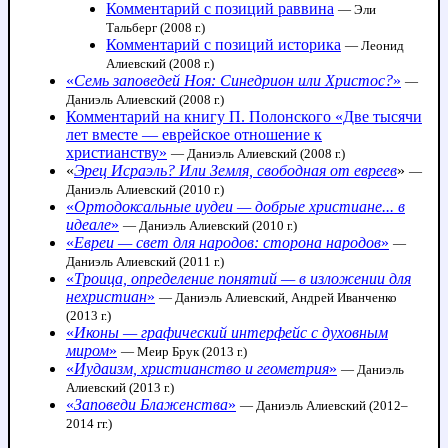
Комментарий с позиций раввина
— Эли
Тальберг (2008 г.)
Комментарий с позиций историка
— Леонид
Алиевский (2008 г.)
«
Семь заповедей Ноя: Синедрион или Христос?
»
—
Даниэль Алиевский (2008 г.)
Комментарий на книгу П. Полонского «Две тысячи
лет вместе — еврейское отношение к
христианству»
— Даниэль Алиевский (2008 г.)
«
Эрец Исраэль? Или Земля, свободная от евреев
»
—
Даниэль Алиевский (2010 г.)
«
Ортодоксальные иудеи — добрые христиане... в
идеале
»
— Даниэль Алиевский (2010 г.)
«
Евреи — свет для народов: сторона народов
»
—
Даниэль Алиевский (2011 г.)
«
Троица, определение понятий — в изложении для
нехристиан
»
— Даниэль Алиевский, Андрей Иванченко
(2013 г.)
«
Иконы — графический интерфейс с духовным
миром
»
— Меир Брук (2013 г.)
«
Иудаизм, христианство и геометрия
»
— Даниэль
Алиевский (2013 г.)
«
Заповеди Блаженства
»
— Даниэль Алиевский (2012–
2014 гг.)