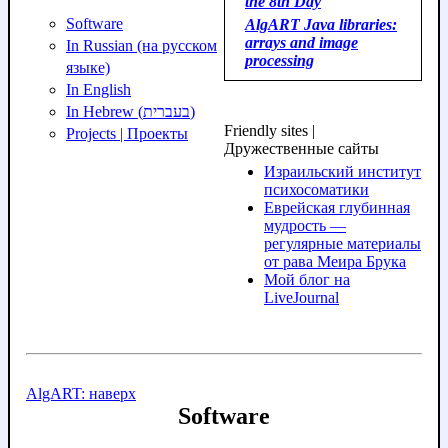
the 8th Day
Software
AlgART Java libraries:
arrays and image
In Russian (на русском
processing
языке)
In English
In Hebrew (בעברית)
Friendly sites |
Projects | Проекты
Дружественные сайты
Израильский институт
психосоматики
Еврейская глубинная
мудрость —
регулярные материалы
от рава Меира Брука
Мой блог на
LiveJournal
AlgART: наверх
Software