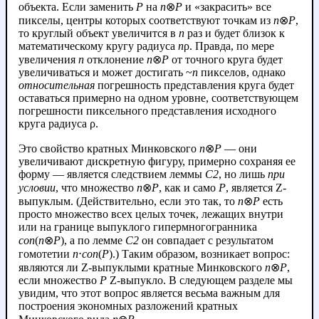
объекта. Если заменить
P
на
n
⊗
P
и «закрасить» все
пикселы, центры которых соответствуют точкам из
n
⊗
P
,
то круглый объект увеличится в
n
раз и будет близок к
математическому кругу радиуса
n
ρ. Правда, по мере
увеличения
n
отклонение
n
⊗
P
от точного круга будет
увеличиваться и может достигать ~
n
пикселов, однако
относительная
погрешность представления круга будет
оставаться примерно на одном уровне, соответствующем
погрешности пиксельного представления исходного
круга радиуса ρ.
Это свойство кратных Минковского
n
⊗
P
— они
увеличивают дискретную фигуру, примерно сохраняя ее
форму — является следствием леммы
C2
, но лишь
при
условии
, что множество
n
⊗
P
, как и само
P
, является Z-
выпуклым. (Действительно, если это так, то
n
⊗
P
есть
просто множество всех целых точек, лежащих внутри
или на границе выпуклого гипермногогранника
con
(
n
⊗
P
), а по лемме
C2
он совпадает с результатом
гомотетии
n
⋅
con
(
P
).) Таким образом, возникает вопрос:
являются ли Z-выпуклыми кратные Минковского
n
⊗
P
,
если множество
P
Z-выпукло. В следующем разделе мы
увидим, что этот вопрос является весьма важным для
построения экономных разложений кратных