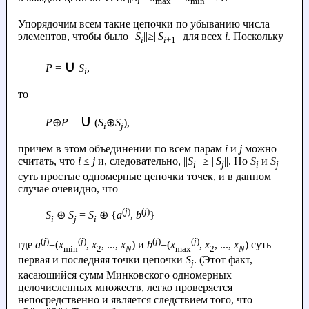
i
max
min
Упорядочим всем такие цепочки по убыванию числа
элементов, чтобы было ||
S
||≥||
S
|| для всех
i
. Поскольку
i
i
+1
∪
P
=
S
,
i
то
∪
P
⊕
P
=
(
S
⊕
S
),
i
j
причем в этом объединении по всем парам
i
и
j
можно
считать, что
i
≤
j
и, следовательно, ||
S
|| ≥ ||
S
||. Но
S
и
S
i
j
i
j
суть простые одномерные цепочки точек, и в данном
случае очевидно, что
(
j
)
(
j
)
S
⊕
S
=
S
⊕ {
a
,
b
}
i
j
i
(
j
)
(
j
)
(
j
)
(
j
)
где
a
=(
x
,
x
, ...,
x
) и
b
=(
x
,
x
, ...,
x
) суть
min
2
N
max
2
N
первая и последняя точки цепочки
S
. (Этот факт,
j
касающийся сумм Минковского одномерных
целочисленных множеств, легко проверяется
непосредственно и является следствием того, что