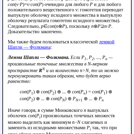
con
(ν⋅
P
)=ν⋅
con
(
P
) очевидно для любого
P
и для любого
положительного вещественного ν: гомотетия переводит
выпуклую оболочку исходного множества в выпуклую
оболочку результата гомотетии исходного множества).
Следовательно,
p
∈
con
(
n
⊗
P
), поскольку
n
⊗
P
⊇
n
⋅
P
.
Доказательство закончено.
Мы также будем пользоваться классической
леммой
Шапли — Фолкмана
:
Лемма Шапли — Фолкмана.
Если
P
,
P
, ...,
P
—
1
2
n
произвольные точечные множества в
N
-мерном
N
пространстве
R
и их количество
n
>
N
, то их можно
перенумеровать таким образом, что будет верно
равенство:
сon
(
P
) ⊕
сon
(
P
) ⊕ ... ⊕
сon
(
P
) =
сon
(
P
) ⊕
1
2
n
1
сon
(
P
) ⊕ ... ⊕
сon
(
P
) ⊕
P
⊕ ... ⊕
P
2
N
N
+1
n
Иначе говоря, в сумме Минковского
n
выпуклых
оболочек
сon
(
P
) произвольных точечных множеств
i
можно выделить как минимум
n
−
N
слагаемых и
заменить из исходными множествами
P
так, что при
i