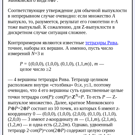
Минковского вида
n
⊗
P
.
Соответствующее утверждение для обычной выпуклости
в непрерывном случае очевидно: если множество
A
выпукло, то, разумеется, результат его гомотетии
n
⋅
A
тоже выпуклый. К сожалению, для Z-выпуклости в
дискретном случае ситуация сложнее.
Контрпримером являются известные
тетраэдры Рива
,
точнее, наборы их вершин. А именно, пусть число
измерений
N
=3 и
P
= {(0,0,0), (1,0,0), (0,1,0), (1,1,
m
)},
m
—
целое число ≥2
— 4 вершины тетраэдра Рива. Тетраэдр целиком
расположен внутри «столбика» 0≤
x
,
y
≤1, поэтому
очевидно, что 4 его вершины суть единственные целые
N
точки тетрадра
con
(
P
):
con
(
P
)∩
Z
=
P
. То есть
P
— Z-
выпуклое множество. Далее, кратное Минковского
P
⊕
P
=2⊗
P
состоит из 10 точек, из которых 6 имеют
z
-
координату 0 — (0,0,0), (1,0,0), (2,0,0), (0,1,0), (1,1,0),
(2,0,0) — 3 имеют
z
-координату
m
— (1,1,
m
), (2,1,
m
),
(1,2,
m
) — и одна есть (2,2,2
m
). Однако, удвоенный
тетраэдр 2⋅
con
(
P
)=
con
(2⊗
P
) содержит целую серию