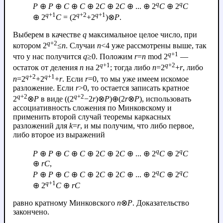
q
q
P
⊕
P
⊕
C
⊕
C
⊕ 2
C
⊕ 2
C
⊕ ... ⊕ 2
C
⊕ 2
C
q
+1
q
+2
q
+1
⊕ 2
C
= (2
+2
)⊗
P
.
Выберем в качестве
q
максимальное целое число, при
q
+2
котором 2
≤
n
. Случаи
n
<4 уже рассмотрены выше, так
q
+1
что у нас получится
q
≥0. Положим
r
=
n
mod 2
—
q
+1
q
+2
остаток от деления
n
на 2
; тогда либо
n
=2
+
r
, либо
q
+2
q
+1
n
=2
+2
+
r
. Если
r
=0, то мы уже имеем искомое
разложение. Если
r
>0, то остается записать кратное
q
+2
q
+2
2
⊗
P
в виде ((2
−2
r
)⊗
P
)⊕(2
r
⊗
P
), использовать
ассоциативность сложения по Минковскому и
применить второй случай теоремы каркасных
разложений для
k
=
r
, и мы получим, что либо первое,
либо второе из выражений
q
q
P
⊕
P
⊕
C
⊕
C
⊕ 2
C
⊕ 2
C
⊕ ... ⊕ 2
C
⊕ 2
C
⊕
r
C
,
q
q
P
⊕
P
⊕
C
⊕
C
⊕ 2
C
⊕ 2
C
⊕ ... ⊕ 2
C
⊕ 2
C
q
+1
⊕ 2
C
⊕
r
C
равно кратному Минковского
n
⊗
P
. Доказательство
закончено.