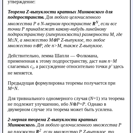
утверждение:
Теорема Z-выпуклости кратных Минковского для
подпространств.
Для любого целочисленного
N
множества
P
в
N
-мерном пространстве
R
, если все
точки
P
принадлежат какому-нибудь линейному
подпространству (гиперплоскости) размерности
M
, где
M
≤
N
, а множество
M
⊗
P
Z-выпуклое, то любое
множество
n
⊗
P
, где
n
>
M
, также Z-выпуклое.
Действительно, лемма Шапли — Фолкмана,
примененная к этому подпространству, даст нам
n
−
M
слагаемых
c
, а рассуждение относительно точки
p'
здесь
i
не меняется.
Предыдущая формулировка теоремы получается при
M
=
N
.
Для тривиального одномерного случая (
N
=1) эта теорема
не подлежит улучшению, ибо
N
⊗
P
=
P
. Однако в
двумерном случае эта теорема может быть усилена.
2-мерная теорема Z-выпуклости кратных
Минковского.
Для любого целочисленного множества
P
2
на плоскости
R
, если множество
P
Z-выпуклое, то