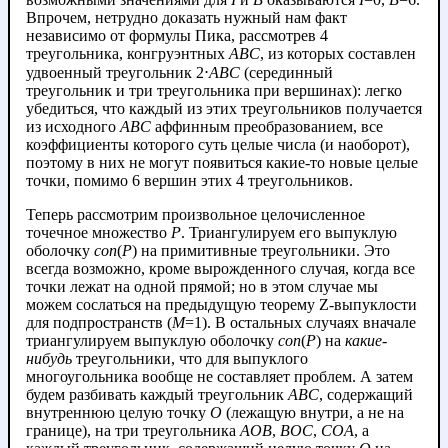
Впрочем, нетрудно доказать нужный нам факт
независимо от формулы Пика, рассмотрев 4
треугольника, конгруэнтных
ABC
, из которых составлен
удвоенный треугольник 2⋅
ABC
(серединный
треугольник и три треугольника при вершинах): легко
убедиться, что каждый из этих треугольников получается
из исходного
ABC
аффинным преобразованием, все
коэффициенты которого суть целые числа (и наоборот),
поэтому в них не могут появиться какие-то новые целые
точки, помимо 6 вершин этих 4 треугольников.
Теперь рассмотрим произвольное целочисленное
точечное множество
P
. Триангулируем его выпуклую
оболочку
con
(
P
) на примитивные треугольники. Это
всегда возможно, кроме вырожденного случая, когда все
точки лежат на одной прямой; но в этом случае мы
можем сослаться на предыдущую теорему Z-выпуклости
для подпространств (
M
=1). В остальных случаях вначале
триангулируем выпуклую оболочку
con
(
P
) на
какие-
нибудь
треугольники, что для выпуклого
многоугольника вообще не составляет проблем. А затем
будем разбивать каждый треугольник
ABC
, содержащий
внутреннюю целую точку
O
(лежащую внутри, а не на
границе), на три треугольника
AOB
,
BOC
,
СOA
, а