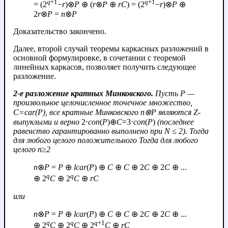
q
+1
q
+1
= (2
−
r
)⊗
P
⊕ (
r
⊗
P
⊕
r
C
) = (2
−
r
)⊗
P
⊕
2
r
⊗
P
=
n
⊗
P
Доказательство закончено.
Далее, второй случай теоремы каркасных разложений в
основной формулировке, в сочетании с теоремой
линейных каркасов, позволяет получить следующее
разложение.
2-е разложение кратных Минковского.
Пусть
P
—
произвольное целочисленное точечное множество,
C
=
car
(
P
), все кратные Минковского
n
⊗
P
являются Z-
выпуклыми и верно
2⋅
con
(
P
)⊕
C
=3⋅
con
(
P
)
(последнее
равенство гарантированно выполнено при
N
≤ 2). Тогда
для любого целого положительного Тогда для любого
целого
n
≥2
n
⊗
P
=
P
⊕
lcar
(
P
) ⊕
C
⊕
C
⊕ 2
C
⊕ 2
C
⊕ ...
q
q
⊕ 2
C
⊕ 2
C
⊕
r
C
или
n
⊗
P
=
P
⊕
lcar
(
P
) ⊕
C
⊕
C
⊕ 2
C
⊕ 2
C
⊕ ...
q
q
q
+1
⊕ 2
C
⊕ 2
C
⊕ 2
C
⊕
r
C