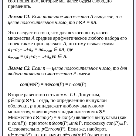
соотношениям, которые мы далее будем свободно
применять.
Лемма C1.
Если точечное множество
A
выпуклое, а
n
—
целое положительное число, то
n
⊗
A
=
n
A
.
Это следует из того, что для всякого выпуклого
множества
A
среднее арифметическое любого набора его
точек также принадлежит
A
, поэтому всякая сумма
a
+
a
+...+
a
=
n
a
∈
nA
, где
1
2
n
mean
a
= (
a
+
a
+...+
a
)/
n
∈
A
.
mean
1
2
n
Лемма C2.
Если
n
— целое положительное число, то для
любого точечного множества
P
имеем
con
(
n
⊗
P
) =
n
⊗
con
(
P
) =
n
⋅
con
(
P
)
Второе равенство есть лемма
C1
. Допустим,
p
∈
con
(
n
⊗
P
). Тогда, по определению выпуклой
оболочки,
p
принадлежит любому выпуклому
множеству, являющемуся надмножеством
n
⊗
P
.
Множество
n
⊗
con
(
P
) =
n
⋅
con
(
P
) является выпуклым (как
и
con
(
P
)), при этом
n
⊗
con
(
P
)⊇
n
⊗
P
, поскольку
con
(
P
)⊇
P
.
Следовательно,
p
∈
n
⋅
con
(
P
). Если же, наоборот,
p
∈
n
⋅
con
(
P
), то это значит
p
∈
con
(
n
⋅
P
) (равенство