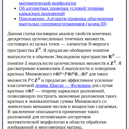
математической морфологии
Об алгоритмах проверки условий теоремы
каркасных разложений
Приложение. Алгоритм проверки объединения
выпуклых гипермногогранников (задача III)
Данная статья посвящена анализу свойств конечных
дискретных целочисленных точечных множеств,
состоящих из целых точек — элементов
N
-мерного
N
пространства
Z
. Я предлагаю обобщение понятия
N
выпуклости в обычном Эвклидовом пространстве
R
—
N
понятие Z-выпуклости целочисленных множеств в
Z
. Я
рассматриваю взаимосвязь Z-выпуклости и поведения
кратных Минковского
n
⊗
P
=
P
⊕
P
⊕...⊕
P
для таких
N
множеств
P
⊂
Z
и предлагаю эффективное усиление
классической
леммы Шапли — Фолкмана
для случая
кратных
n
⊗
P
— теорему каркасных разложений,
позволяющую построить экономные разложения таких
кратных в эквивалентные суммы Минковского со
значительно меньшим числом и мощностью слагаемых.
В заключение описывается применение таких
разложений для оптимизации алгоритмов
математической морфологии в области обработки
изображений и многомерных матриц.