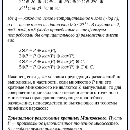
q
q
q
2
C
⊕ 2
C
⊕ 2
C
⊕ ... ⊕ 2
C
⊕ 2
C
⊕ 2
C
⊕
q
+1
q
+1
2
C
⊕ 2
C
⊕
r
C
где
q
— какое-то целое неотрицательное число (~log
n
),
q
+1
а
r
— целое число из диапазона 0≤
r
<2
. В случаях
n
=2,
n
=3,
n
=4,
n
=5 (когда приведенные выше формулы
потребовали бы отрицательного
q
) разложение имеет
вид
2⊗
P
=
P
⊕
lcar
(
P
),
3⊗
P
=
P
⊕
lcar
(
P
) ⊕
lcar
(
P
),
4⊗
P
=
P
⊕
lcar
(
P
) ⊕
lcar
(
P
) ⊕
C
,
5⊗
P
=
P
⊕
lcar
(
P
) ⊕
lcar
(
P
) ⊕
C
⊕
C
.
Наконец, если даже условия предыдущих разложений не
выполнены, в частности, если множество
P
или его
кратные Минковского не являются Z-выпуклыми, то для
совершенно произвольного целочисленного точечного
множества справедливо следующее простейшее
разложение, непосредственно вытекающее из теоремы
линейных каркасов:
Тривиальное разложение кратных Минковского.
Пусть
P
— произвольное целочисленное точечное множество.
Для любого целого положительного
n