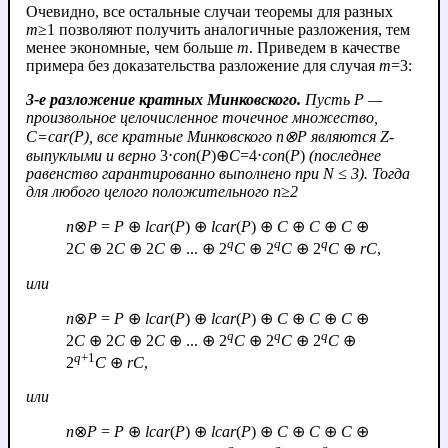
Очевидно, все остальные случаи теоремы для разных
m
≥1 позволяют получить аналогичные разложения, тем
менее экономные, чем больше
m
. Приведем в качестве
примера без доказательства разложение для случая
m
=3:
3-е разложение кратных Минковского.
Пусть
P
—
произвольное целочисленное точечное множество,
C
=
car
(
P
), все кратные Минковского
n
⊗
P
являются Z-
выпуклыми и верно
3⋅
con
(
P
)⊕
C
=4⋅
con
(
P
)
(последнее
равенство гарантированно выполнено при
N
≤ 3). Тогда
для любого целого положительного
n
≥2
n
⊗
P
=
P
⊕
lcar
(
P
) ⊕
lcar
(
P
) ⊕
C
⊕
C
⊕
C
⊕
q
q
q
2
C
⊕ 2
C
⊕ 2
C
⊕ ... ⊕ 2
C
⊕ 2
C
⊕ 2
C
⊕
r
C
,
или
n
⊗
P
=
P
⊕
lcar
(
P
) ⊕
lcar
(
P
) ⊕
C
⊕
C
⊕
C
⊕
q
q
q
2
C
⊕ 2
C
⊕ 2
C
⊕ ... ⊕ 2
C
⊕ 2
C
⊕ 2
C
⊕
q
+1
2
C
⊕
r
C
,
или
n
⊗
P
=
P
⊕
lcar
(
P
) ⊕
lcar
(
P
) ⊕
C
⊕
C
⊕
C
⊕