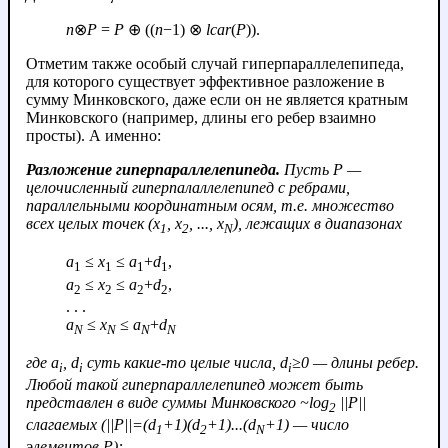
n
⊗
P
=
P
⊕ ((
n
−1) ⊗
lcar
(
P
)).
Отметим также особый случай гиперпараллелепипеда,
для которого существует эффективное разложение в
сумму Минковского, даже если он не является кратным
Минковского (например, длины его ребер взаимно
просты). А именно:
Разложение гиперпараллелепипеда.
Пусть
P
—
целочисленный гиперпалаллелепипед с ребрами,
параллельными координатным осям, т.е. множество
всех целых точек (
x
,
x
, ...,
x
), лежащих в диапазонах
1
2
N
a
≤
x
≤
a
+
d
,
1
1
1
1
a
≤
x
≤
a
+
d
,
2
2
2
2
. . .
a
≤
x
≤
a
+
d
N
N
N
N
где
a
,
d
суть какие-то целые числа,
d
≥0 — длины ребер.
i
i
i
Любой такой гиперпараллелепипед может быть
представлен в виде суммы Минковского ~log
||
P
||
2
слагаемых (||
P
||=(
d
+1)(
d
+1)...(
d
+1) — число
1
2
N
элементов
P
):