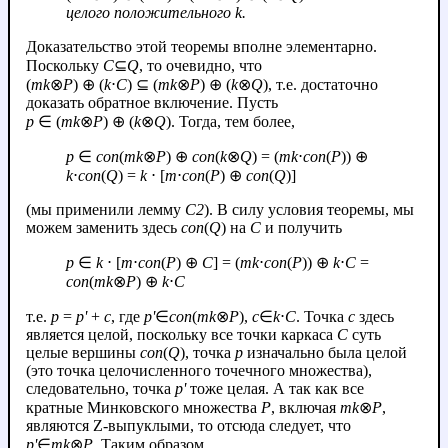
целого положительного
k
.
Доказательство этой теоремы вполне элементарно.
Поскольку
C
⊆
Q
, то очевидно, что
(
mk
⊗
P
) ⊕ (
k
⋅
C
) ⊆ (
m
k
⊗
P
) ⊕ (
k
⊗
Q
)
, т.е. достаточно
доказать обратное включение. Пусть
p
∈ (
m
k
⊗
P
) ⊕ (
k
⊗
Q
). Тогда, тем более,
p
∈
con
(
m
k
⊗
P
) ⊕
con
(
k
⊗
Q
) = (
mk
⋅
con
(
P
)) ⊕
k
⋅
con
(
Q
) =
k
⋅ [
m
⋅
con
(
P
) ⊕
con
(
Q
)]
(мы применили лемму
C2
). В силу условия теоремы, мы
можем заменить здесь
con
(
Q
) на
C
и получить
p
∈
k
⋅ [
m
⋅
con
(
P
) ⊕
С
] = (
mk
⋅
con
(
P
)) ⊕
k
⋅
С
=
con
(
m
k
⊗
P
) ⊕
k
⋅
С
т.е.
p
=
p'
+
c
, где
p'
∈
con
(
m
k
⊗
P
),
c
∈
k
⋅
С
. Точка
c
здесь
является целой, поскольку все точки каркаса
C
суть
целые вершины
con
(
Q
), точка
p
изначально была целой
(это точка целочисленного точечного множества),
следовательно, точка
p'
тоже целая. А так как все
кратные Минковского множества
P
, включая
mk
⊗
P
,
являются Z-выпуклыми, то отсюда следует, что
p'
∈
mk
⊗
P
. Таким образом,