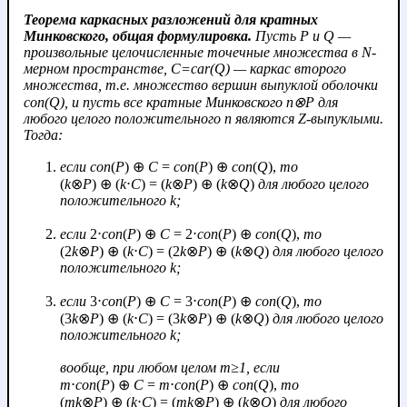
Теорема каркасных разложений для кратных
Минковского, общая формулировка.
Пусть
P
и
Q
—
произвольные целочисленные точечные множества в
N
-
мерном пространстве,
C
=
car
(
Q
) — каркас второго
множества, т.е. множество вершин выпуклой оболочки
con
(
Q
), и пусть все кратные Минковского
n
⊗
P
для
любого целого положительного
n
являются Z-выпуклыми.
Тогда:
если
con
(
P
) ⊕
C
=
con
(
P
) ⊕
con
(
Q
),
то
(
k
⊗
P
) ⊕ (
k
⋅
C
) = (
k
⊗
P
) ⊕ (
k
⊗
Q
)
для любого целого
положительного
k
;
если
2⋅
con
(
P
) ⊕
C
= 2⋅
con
(
P
) ⊕
con
(
Q
),
то
(2
k
⊗
P
) ⊕ (
k
⋅
C
) = (2
k
⊗
P
) ⊕ (
k
⊗
Q
)
для любого целого
положительного
k
;
если
3⋅
con
(
P
) ⊕
C
= 3⋅
con
(
P
) ⊕
con
(
Q
),
то
(3
k
⊗
P
) ⊕ (
k
⋅
C
) = (3
k
⊗
P
) ⊕ (
k
⊗
Q
)
для любого целого
положительного
k
;
вообще, при любом целом
m
≥1, если
m
⋅
con
(
P
) ⊕
C
=
m
⋅
con
(
P
) ⊕
con
(
Q
),
то
(
mk
⊗
P
) ⊕ (
k
⋅
C
) = (
m
k
⊗
P
) ⊕ (
k
⊗
Q
)
для любого