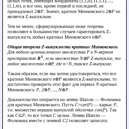
целых точек, имеющих координаты (1,1,0), (1,1,1), ...,
(1,1,
m
), и все они, кроме первой и последней, не
принадлежат 2⊗
P
. Значит, кратное Минковского 2⊗
P
не
является Z-выпуклым.
Тем не менее, сформулированные ниже теоремы
позволяют в большинстве случаев гарантировать Z-
выпуклость любых кратных Минковского
n
⊗
P
.
Общая теорема Z-выпуклости кратных Минковского.
Для любого целочисленного множества
P
в
N
-мерном
N
пространстве
R
, если множество
N
⊗
P
Z-выпуклое, то
любое множество
n
⊗
P
, где
n
>
N
, также Z-выпуклое.
Таким образом, если мы хотим удостовериться, что все
кратные Минковского
n
⊗
P
являются Z-выпуклыми, то
достаточно проверить этот факт для первых
N
кратных
Минковского:
P
,
2
⊗
P
, ...,
N
⊗
P
.
Доказательство опирается на лемму Шапли — Фолкмана
для кратных Минковского. Пусть
C
=
car
(
P
) — каркас
P
,
т.е. множество вершин выпуклой оболочки
con
(
P
). Так
как
C
⊆
P
, то все точки
C
целые. Лемма Шапли —
Фолкмана вместе с леммой
C2
позволяет записать: