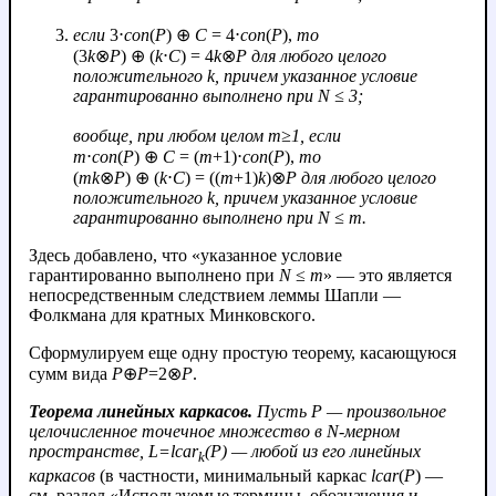
если
3⋅
con
(
P
) ⊕
C
= 4⋅
con
(
P
),
то
(3
k
⊗
P
) ⊕ (
k
⋅
C
) = 4
k
⊗
P
для любого целого
положительного
k
, причем указанное условие
гарантированно выполнено при
N
≤ 3;
вообще, при любом целом
m
≥1, если
m
⋅
con
(
P
) ⊕
C
= (
m
+1)⋅
con
(
P
),
то
(
mk
⊗
P
) ⊕ (
k
⋅
C
) = ((
m
+1)
k
)⊗
P
для любого целого
положительного
k
, причем указанное условие
гарантированно выполнено при
N
≤
m
.
Здесь добавлено, что «указанное условие
гарантированно выполнено при
N
≤
m
» — это является
непосредственным следствием леммы Шапли —
Фолкмана для кратных Минковского.
Сформулируем еще одну простую теорему, касающуюся
сумм вида
P
⊕
P
=2⊗
P
.
Теорема линейных каркасов.
Пусть
P
— произвольное
целочисленное точечное множество в
N
-мерном
пространстве,
L
=
lcar
(
P
) — любой из его линейных
k
каркасов
(в частности, минимальный каркас
lcar
(
P
) —
см. раздел «Используемые термины, обозначения и