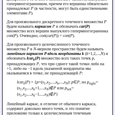
гипермногогранником, причем его вершины обязательно
принадлежат
P
(в частности, могут быть единственными
элементами
P
).
Для произвольного дискретного точечного множества
P
будем называть
каркасом
P
и обозначать
car
(
P
)
множество всех вершин выпуклого гипермногогранника
con
(
P
). Очевидно,
con
(
car
(
P
)) =
con
(
P
).
Для произвольного целочисленного точечного
множества
P
в
N
-мерном пространстве будем называть
линейным каркасом P вдоль координаты k
(
k
=1,2,...,
N
) и
обозначать
lcar
(
P
)
множество всех таких точек
p
,
k
принадлежащих
P
, что при сдвиге такой точки либо на
+1, либо на −1 вдоль указанной координаты мы
оказываемся в точке, не принадлежащей
P
:
lcar
(
P
) = {
p
=(
x
,
x
,...,
x
,...,
x
):
p
∈
P
, но
p
=
k
1
2
k
N
right
(
x
,
x
,...,
x
+1,...,
x
)∉
P
или
p
=
1
2
k
N
left
(
x
,
x
,...,
x
−1,...,
x
)∉
P
}
1
2
k
N
Линейный каркас, в отличие от обычного каркаса,
содержит довольно много точек, и это понятие
приложимо только к целочисленным точечным