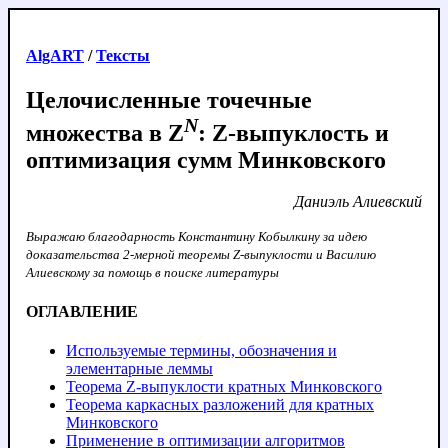
AlgART
/
Тексты
Целочисленные точечные
N
множества в
Z
: Z-выпуклость и
оптимизация сумм Минковского
Даниэль Алиевский
Выражаю благодарность Константину Кобылкину за идею
доказательства 2-мерной теоремы Z-выпуклости и Василию
Алиевскому за помощь в поиске литературы
ОГЛАВЛЕНИЕ
Используемые термины, обозначения и
элементарные леммы
Теорема Z-выпуклости кратных Минковского
Теорема каркасных разложений для кратных
Минковского
Применение в оптимизации алгоритмов