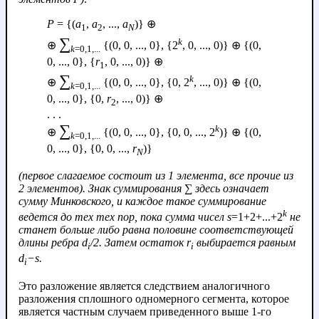
P
= {(
a
,
a
, ...,
a
)} ⊕
1
2
N
∑
k
⊕
{(0, 0, ..., 0}, {2
, 0, ..., 0)} ⊕ {(0,
k
=0,1,...
0, ..., 0}, {
r
, 0, ..., 0)} ⊕
1
∑
k
⊕
{(0, 0, ..., 0}, {0, 2
, ..., 0)} ⊕ {(0,
k
=0,1,...
0, ..., 0}, {0,
r
, ..., 0)} ⊕
2
. . .
∑
k
⊕
{(0, 0, ..., 0}, {0, 0, ..., 2
)} ⊕ {(0,
k
=0,1,...
0, ..., 0}, {0, 0, ...,
r
)}
N
(первое слагаемое состоит из 1 элемента, все прочие из
2 элементов). Знак суммирования ∑ здесь означает
сумму Минковского, и каждое такое суммирование
k
ведется до тех тех пор, пока сумма чисел
s
=1+2+...+2
не
станет больше либо равна половине соответствующей
длины ребра
d
/2. Затем остаток
r
выбирается равным
i
i
d
−
s
.
i
Это разложение является следствием аналогичного
разложения сплошного одномерного сегмента, которое
является частным случаем приведенного выше 1-го