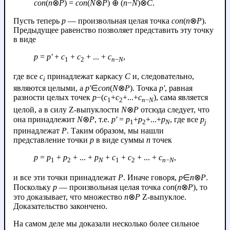
con
(
n
⊗
P
) =
con
(
N
⊗
P
) ⊕ (
n
−
N
)⊗
C
.
Пусть теперь
p
— произвольная целая точка
con
(
n
⊗
P
).
Предыдущее равенство позволяет представить эту точку
в виде
p
=
p'
+
c
+
c
+ ... +
c
,
1
2
n
−
N
где все
с
принадлежат каркасу
C
и, следовательно,
i
являются целыми, а
p'
∈
con
(
N
⊗
P
). Точка
p'
, равная
разности целых точек
p
−(
c
+
c
+...+
c
)
, сама является
1
2
n
−
N
целой, а в силу Z-выпуклости
N
⊗
P
отсюда следует, что
она принадлежит
N
⊗
P
, т.е.
p'
=
p
+
p
+...+
p
, где все
p
1
2
N
j
принадлежат
P
. Таким образом, мы нашли
представление точки
p
в виде суммы
n
точек
p
=
p
+
p
+ ... +
p
+
c
+
c
+ ... +
c
,
1
2
N
1
2
n
−
N
и все эти точки принадлежат
P
. Иначе говоря,
p
∈
n
⊗
P
.
Поскольку
p
— произвольная целая точка
con
(
n
⊗
P
), то
это доказывает, что множество
n
⊗
P
Z-выпуклое.
Доказательство закончено.
На самом деле мы доказали несколько более сильное