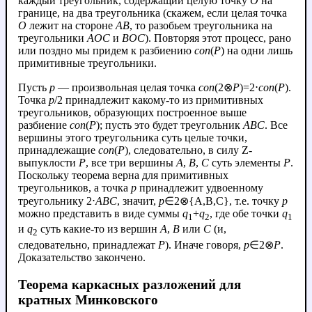
каждый треугольник, содержащий целую точку
O
на
границе, на два треугольника (скажем, если целая точка
O
лежит на стороне
AB
, то разобьем треугольника на
треугольники
AOC
и
BOC
). Повторяя этот процесс, рано
или поздно мы придем к разбиению
con
(
P
) на одни лишь
примитивные треугольники.
Пусть
p
— произвольная целая точка
con
(2⊗
P
)=2⋅
con
(
P
).
Точка
p
/2 принадлежит какому-то из примитивных
треугольников, образующих построенное выше
разбиение
con
(
P
); пусть это будет треугольник
ABC
. Все
вершины этого треугольника суть целые точки,
принадлежащие
con
(
P
), следовательно, в силу Z-
выпуклости
P
, все три вершины
A
,
B
,
C
суть элементы
P
.
Поскольку теорема верна для примитивных
треугольников, а точка
p
принадлежит удвоенному
треугольнику 2⋅
ABC
, значит,
p
∈2⊗{A,B,C}, т.е. точку
p
можно представить в виде суммы
q
+
q
, где обе точки
q
1
2
1
и
q
суть какие-то из вершин
A
,
B
или
C
(и,
2
следовательно, принадлежат
P
). Иначе говоря,
p
∈2⊗
P
.
Доказательство закончено.
Теорема каркасных разложений для
кратных Минковского