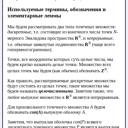
Используемые термины, обозначения и
элементарные леммы
Мы будем рассматривать два типа точечных множеств:
дискретные
, т.е. состоящие из конечного числа точек
N
-
N
мерного Эвклидова пространства
R
, и
непрерывные
,
N
т.е. обычные замкнутые подмножества
R
(чаще всего
гипермногогранники).
Точки, все координаты которых суть целые числа, мы
будем кратко называть
целые
точки. Множество всех
N
целых точек мы будем (как обычно) обозначать
Z
.
Как правило, рассматриваемые дискретные множества
будут состоять из целых точек; такие множества мы
будем называть
целочисленными
. Заметим также, что
N
любое
выпуклое
множество в
R
является непрерывным.
Для произвольного точечного множества
A
будем
обозначать
con
(
A
)
выпуклую оболочку
A
.
Заметим, что выпуклая оболочка
con
(
P
) всякого
дискретного точечного множества
P
является выпуклым