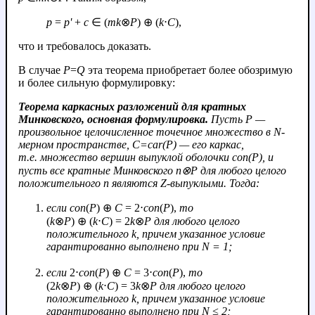
p
=
p'
+
c
∈ (
mk
⊗
P
) ⊕ (
k
⋅
С
),
что и требовалось доказать.
В случае
P
=
Q
эта теорема приобретает более обозримую
и более сильную формулировку:
Теорема каркасных разложений для кратных
Минковского, основная формулировка.
Пусть
P
—
произвольное целочисленное точечное множество в
N
-
мерном пространстве,
C
=
car
(
P
) — его каркас,
т.е. множество вершин выпуклой оболочки
con
(
P
), и
пусть все кратные Минковского
n
⊗
P
для любого целого
положительного
n
являются Z-выпуклыми. Тогда:
если
con
(
P
) ⊕
C
= 2⋅
con
(
P
),
то
(
k
⊗
P
) ⊕ (
k
⋅
C
) = 2
k
⊗
P
для любого целого
положительного
k
, причем указанное условие
гарантированно выполнено при
N
= 1;
если
2⋅
con
(
P
) ⊕
C
= 3⋅
con
(
P
),
то
(2
k
⊗
P
) ⊕ (
k
⋅
C
) = 3
k
⊗
P
для любого целого
положительного
k
, причем указанное условие
гарантированно выполнено при
N
≤ 2;