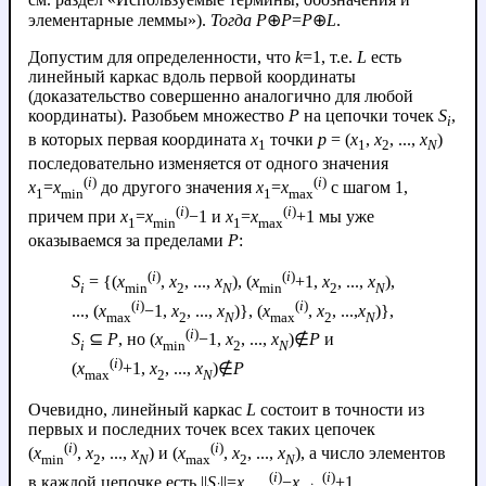
элементарные леммы»).
Тогда
P
⊕
P
=
P
⊕
L
.
Допустим для определенности, что
k
=1, т.е.
L
есть
линейный каркас вдоль первой координаты
(доказательство совершенно аналогично для любой
координаты). Разобьем множество
P
на цепочки точек
S
,
i
в которых первая координата
x
точки
p
= (
x
,
x
, ...,
x
)
1
1
2
N
последовательно изменяется от одного значения
(
i
)
(
i
)
x
=
x
до другого значения
x
=
x
с шагом 1,
1
min
1
max
(
i
)
(
i
)
причем при
x
=
x
−1 и
x
=
x
+1 мы уже
1
min
1
max
оказываемся за пределами
P
:
(
i
)
(
i
)
S
= {(
x
,
x
, ...,
x
), (
x
+1,
x
, ...,
x
),
i
min
2
N
min
2
N
(
i
)
(
i
)
..., (
x
−1,
x
, ...,
x
)}, (
x
,
x
, ...,
x
)},
max
2
N
max
2
N
(
i
)
S
⊆
P
, но (
x
−1,
x
, ...,
x
)∉
P
и
i
min
2
N
(
i
)
(
x
+1,
x
, ...,
x
)∉
P
max
2
N
Очевидно, линейный каркас
L
состоит в точности из
первых и последних точек всех таких цепочек
(
i
)
(
i
)
(
x
,
x
, ...,
x
) и (
x
,
x
, ...,
x
), а число элементов
min
2
N
max
2
N
(
i
)
(
i
)
в каждой цепочке есть
||
S
||=
x
−
x
+1
.