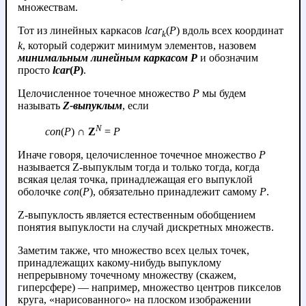
множествам.
Тот из линейных каркасов
lcar
(
P
) вдоль всех координат
k
k
, который содержит минимум элементов, назовем
минимальным линейным каркасом P
и обозначим
просто
lcar
(
P
)
.
Целочисленное точечное множество
P
мы будем
называть
Z-выпуклым
, если
N
con
(
P
) ∩
Z
=
P
Иначе говоря, целочисленное точечное множество
P
называется Z-выпуклым тогда и только тогда, когда
всякая целая точка, принадлежащая его выпуклой
оболочке
con
(
P
), обязательно принадлежит самому
P
.
Z-выпуклость является естественным обобщением
понятия выпуклости на случай дискретных множеств.
Заметим также, что множество всех целых точек,
принадлежащих какому-нибудь выпуклому
непрерывному точечному множеству (скажем,
гиперсфере) — например, множество центров пикселов
круга, «нарисованного» на плоском изображении