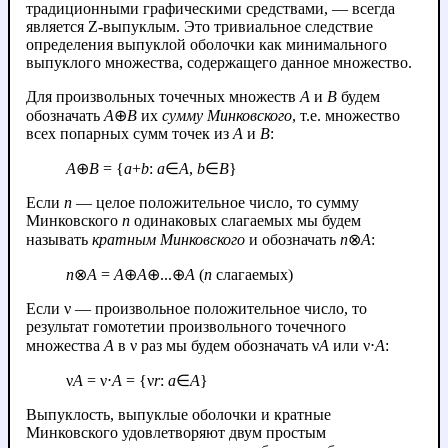
традиционными графическими средствами, — всегда
является Z-выпуклым. Это тривиальное следствие
определения выпуклой оболочки как минимального
выпуклого множества, содержащего данное множество.
Для произвольных точечных множеств
A
и
B
будем
обозначать
A
⊕
B
их
сумму Минковского
, т.е. множество
всех попарных сумм точек из
A
и
B
:
A
⊕
B
= {
a
+
b
:
a
∈
A
,
b
∈
B
}
Если
n
— целое положительное число, то сумму
Минковского
n
одинаковых слагаемых мы будем
называть
кратным Минковского
и обозначать
n
⊗
A
:
n
⊗
A
=
A
⊕
A
⊕...⊕
A
(
n
слагаемых)
Если ν — произвольное положительное число, то
результат гомотетии произвольного точечного
множества
A
в ν раз мы будем обозначать ν
A
или ν⋅
A
:
ν
A
= ν⋅
A
= {ν
r
:
a
∈
A
}
Выпуклость, выпуклые оболочки и кратные
Минковского удовлетворяют двум простым