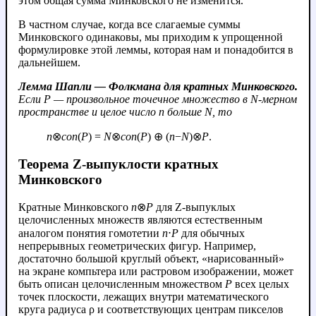
этом общая сумма Минковского не изменится.
В частном случае, когда все слагаемые суммы
Минковского одинаковы, мы приходим к упрощенной
формулировке этой леммы, которая нам и понадобится в
дальнейшем.
Лемма Шапли — Фолкмана для кратных Минковского.
Если
P
— произвольное точечное множество в
N
-мерном
пространстве и целое число
n
больше
N
, то
n
⊗
con
(
P
) =
N
⊗
con
(
P
) ⊕ (
n
−
N
)⊗
P
.
Теорема Z-выпуклости кратных
Минковского
Кратные Минковского
n
⊗
P
для Z-выпуклых
целочисленных множеств являются естественным
аналогом понятия гомотетии
n
⋅
P
для обычных
непрерывных геометрических фигур. Например,
достаточно большой круглый объект, «нарисованный»
на экране компьтера или растровом изображении, может
быть описан целочисленным множеством
P
всех целых
точек плоскости, лежащих внутри математического
круга радиуса ρ и соответствующих центрам пикселов