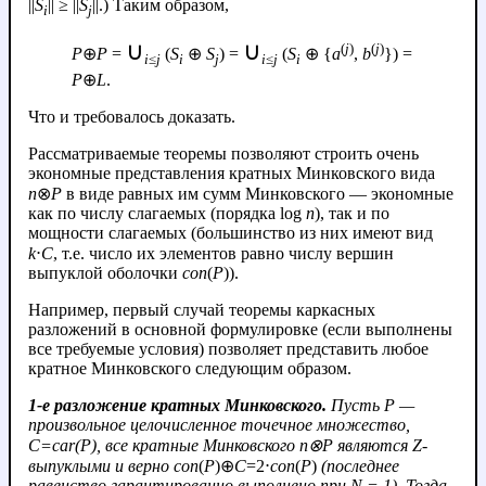
||
S
|| ≥ ||
S
||.) Таким образом,
i
j
∪
∪
(
j
)
(
j
)
P
⊕
P
=
(
S
⊕
S
) =
(
S
⊕ {
a
,
b
}) =
i
≤
j
i
j
i
≤
j
i
P
⊕
L
.
Что и требовалось доказать.
Рассматриваемые теоремы позволяют строить очень
экономные представления кратных Минковского вида
n
⊗
P
в виде равных им сумм Минковского — экономные
как по числу слагаемых (порядка log
n
), так и по
мощности слагаемых (большинство из них имеют вид
k
⋅
C
, т.е. число их элементов равно числу вершин
выпуклой оболочки
con
(
P
)).
Например, первый случай теоремы каркасных
разложений в основной формулировке (если выполнены
все требуемые условия) позволяет представить любое
кратное Минковского следующим образом.
1-е разложение кратных Минковского.
Пусть
P
—
произвольное целочисленное точечное множество,
C
=
car
(
P
), все кратные Минковского
n
⊗
P
являются Z-
выпуклыми и верно
con
(
P
)⊕
C
=2⋅
con
(
P
)
(последнее
равенство гарантированно выполнено при
N
= 1). Тогда