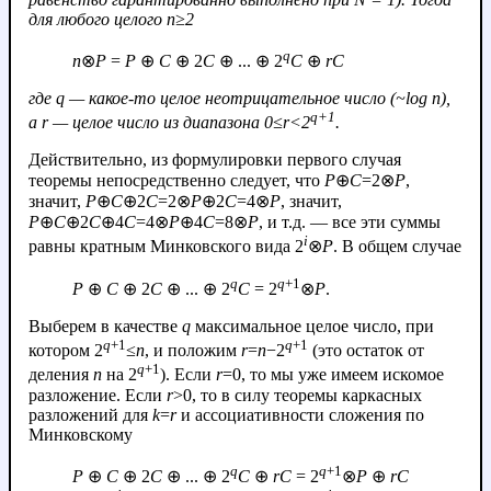
для любого целого
n
≥2
q
n
⊗
P
=
P
⊕
C
⊕ 2
C
⊕ ... ⊕ 2
C
⊕
r
C
где
q
— какое-то целое неотрицательное число (~log
n
),
q
+1
а
r
— целое число из диапазона 0≤
r
<2
.
Действительно, из формулировки первого случая
теоремы непосредственно следует, что
P
⊕
C
=2⊗
P
,
значит,
P
⊕
C
⊕2
C
=2⊗
P
⊕2
C
=4⊗
P
, значит,
P
⊕
C
⊕2
C
⊕4
C
=4⊗
P
⊕4
C
=8⊗
P
, и т.д. — вcе эти суммы
i
равны кратным Минковского вида 2
⊗
P
. В общем случае
q
q
+1
P
⊕
C
⊕ 2
C
⊕ ... ⊕ 2
C
= 2
⊗
P
.
Выберем в качестве
q
максимальное целое число, при
q
+1
q
+1
котором 2
≤
n
, и положим
r
=
n
−2
(это остаток от
q
+1
деления
n
на 2
). Если
r
=0, то мы уже имеем искомое
разложение. Если
r
>0, то в силу теоремы каркасных
разложений для
k
=
r
и ассоциативности сложения по
Минковскому
q
q
+1
P
⊕
C
⊕ 2
C
⊕ ... ⊕ 2
C
⊕
r
C
= 2
⊗
P
⊕
r
C