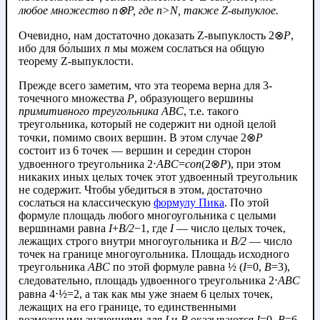
любое множество
n
⊗
P
, где
n
>
N
, также Z-выпуклое.
Очевидно, нам достаточно доказать Z-выпуклость 2⊗
P
,
ибо для бо́льших
n
мы можем сослаться на общую
теорему Z-выпуклости.
Прежде всего заметим, что эта теорема верна для 3-
точечного множества
P
, образующего вершины
примитивного треугольника
ABC
, т.е. такого
треугольника, который не содержит ни одной целой
точки, помимо своих вершин. В этом случае 2⊗
P
состоит из 6 точек — вершин и середин сторон
удвоенного треугольника 2⋅
ABC
=
con
(2⊗
P
), при этом
никаких иных целых точек этот удвоенный треугольник
не содержит. Чтобы убедиться в этом, достаточно
сослаться на классическую
формулу Пика
. По этой
формуле площадь любого многоугольника с целыми
вершинами равна
I
+
B/2
−1, где
I
— число целых точек,
лежащих строго внутри многоугольника и
B/2
— число
точек на границе многоугольника. Площадь исходного
треугольника
ABC
по этой формуле равна ½ (
I
=0,
B
=3),
следовательно, площадь удвоенного треугольника 2⋅
ABC
равна 4⋅½=2, а так как мы уже знаем 6 целых точек,
лежащих на его границе, то единственными
возможными значениями для
I
и
B
оказываются
I
=0,
B
=6.