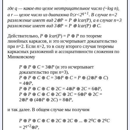
где
q
— какое-то целое неотрицательное число (~log
n
),
q
+1
а
r
— целое число из диапазона 0≤
r
<2
. В случае
n
=2
разложение имеет вид
2⊗
P
=
P
⊕
lcar
(
P
)
, а в случае
n
=3
разложение имеет вид
3⊗
P
=
P
⊕
lcar
(
P
) ⊕
C
.
Действительно,
P
⊕
lcar
(
P
) =
P
⊕
P
по теореме
линейных каркасов, и это исчерпывает доказательство
при
n
=2. Если
n
>2, то в силу второго случая теоремы
каркасных разложений и ассоциативности сложения по
Минковскому
P
⊕
P
⊕
C
= 3⊗
P
(и это исчерпывает
доказательство при
n
=3),
P
⊕
P
⊕
C
⊕
C
= 3⊗
P
⊕
C
=
P
⊕ (2⊗
P
⊕
C
)
= 4⊗
P
,
P
⊕
P
⊕
C
⊕
C
⊕ 2
C
= 4⊗
P
⊕ 2
C
= 6⊗
P
,
P
⊕
P
⊕
C
⊕
C
⊕ 2
C
⊕ 2
C
= 6⊗
P
⊕ 2
C
=
2⊗
P
⊕ (4⊗
P
⊕ 2
C
) = 8⊗
P
,
и так далее. В общем случае мы получим
q
q
P
⊕
P
⊕
C
⊕
C
⊕ 2
C
⊕ 2
C
⊕ ... ⊕ 2
C
⊕ 2
C
q
+2
= 2
⊗
P
,