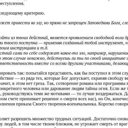
реступления.
 следующему критерию.
ет привести ко злу, но прямо не запрещен Заповедями Бога, сле
ойти из твоих действий, является проявлением свободной воли д
и твоего поступка — применяя созданный тобой инструмент, ч
воим инструкциям и т.д.
ствий сами по себе содержат какое-то зло, например, нарушение
в этом случае неважно, действуешь ли ты по своей инициативе и
тветственность вместе со всеми другими участниками, делающ
ировать так: попытайся представить, как бы поступил в этом слу
ействие — из ряда тех, которые Бог допускает, охраняя свободу 
ачит, в этом нет греха. Так, сотворение романа или программы 
онкретного человека или дарование людям тайны огня. Если же т
, руководствуясь теми же мотивами — то лучше воздержаться. Д
ом счете принимает решение о смерти всех нас), но Он, конечно 
олнения приказа Своего творения-военачальника. Коротко говор
воляет разрешить множество трудных ситуаций. Достаточно снов
у людей, в том числе твоим близким, не угрожает смерть от врага