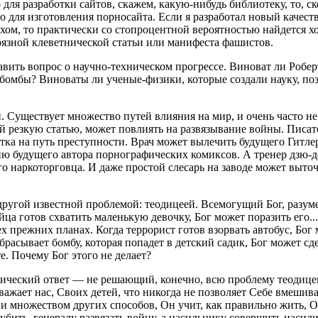
 для разработки сайтов, скажем, какую-нибудь библиотеку, то, ск
о для изготовления порносайта. Если я разработал новый качест
ехом, то практически со стопроцентной вероятностью найдется х
грязной клеветнической статьи или манифеста фашистов.
вить вопрос о научно-техническом прогрессе. Виноват ли Робер
 бомбы? Виноваты ли ученые-физики, которые создали науку, п
 Существует множество путей влияния на мир, и очень часто не 
й резкую статью, может повлиять на развязывание войны. Писат
тка на путь преступности. Врач может вылечить будущего Гитлер
ию будущего автора порнографических комиксов. А тренер дзю
о наркоторговца. И даже простой слесарь на заводе может выточ
другой известной проблемой: теодицеей. Всемогущий Бог, разум
ца готов схватить маленькую девочку, Бог может поразить его..
сех прежних планах. Когда террорист готов взорвать автобус, Бог
расывает бомбу, которая попадет в детский садик, Бог может сде
е. Почему Бог этого не делает?
сический ответ — не решающий, конечно, всю проблему теодицеи
важает нас, Своих детей, что никогда не позволяет Себе вмешив
и множеством других способов, Он учит, как правильно жить, 
убить, генералу развязать войну, а насильнику совершить насил