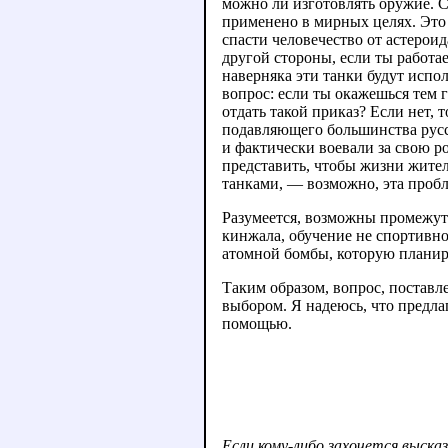
можно ли изготовлять оружие. С
применено в мирных целях. Это 
спасти человечество от астерои
другой стороны, если ты работае
наверняка эти танки будут испол
вопрос: если ты окажешься тем 
отдать такой приказ? Если нет,
подавляющего большинства русск
и фактически воевали за свою ро
представить, чтобы жизни жител
танками, — возможно, эта пробл
Разумеется, возможны промежуто
кинжала, обучение не спортивном
атомной бомбы, которую планир
Таким образом, вопрос, поставле
выбором. Я надеюсь, что предл
помощью.
Если кому-либо захочется выска