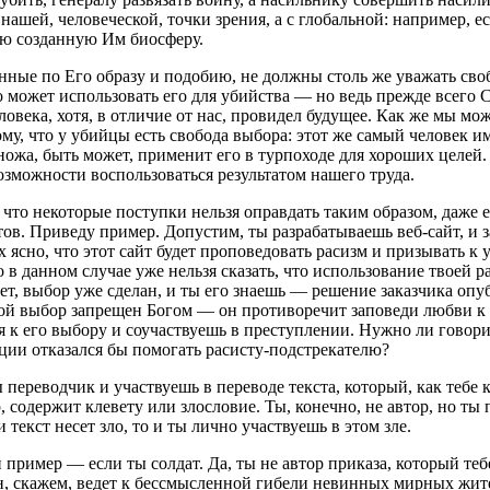
нашей, человеческой, точки зрения, а с глобальной: например, е
ю созданную Им биосферу.
данные по Его образу и подобию, не должны столь же уважать св
то может использовать его для убийства — но ведь прежде всего
еловека, хотя, в отличие от нас, провидел будущее. Как же мы мо
му, что у убийцы есть свобода выбора: этот же самый человек и
ножа, быть может, применит его в турпоходе для хороших целей.
озможности воспользоваться результатом нашего труда.
, что некоторые поступки нельзя оправдать таким образом, даже
в. Приведу пример. Допустим, ты разрабатываешь веб-сайт, и з
х ясно, что этот сайт будет проповедовать расизм и призывать к у
 в данном случае уже нельзя сказать, что использование твоей р
т, выбор уже сделан, и ты его знаешь — решение заказчика опу
кой выбор запрещен Богом — он противоречит заповеди любви к 
 к его выбору и соучаствуешь в преступлении. Нужно ли говори
ции отказался бы помогать расисту-подстрекателю?
ереводчик и участвуешь в переводе текста, который, как тебе к
содержит клевету или злословие. Ты, конечно, не автор, но ты 
 текст несет зло, то и ты лично участвуешь в этом зле.
пример — если ты солдат. Да, ты не автор приказа, который теб
н, скажем, ведет к бессмысленной гибели невинных мирных жител