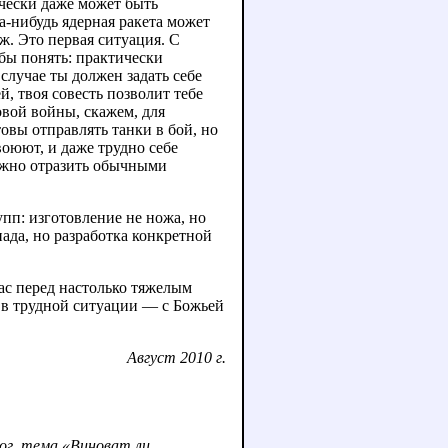
ически даже может быть
а-нибудь ядерная ракета может
ж. Это первая ситуация. С
обы понять: практически
 случае ты должен задать себе
, твоя совесть позволит тебе
овой войны, скажем, для
овы отправлять танки в бой, но
воюют, и даже трудно себе
можно отразить обычными
пп: изготовление не ножа, но
пада, но разработка конкретной
нас перед настолько тяжелым
 в трудной ситуации — с Божьей
Август 2010 г.
лог, тема «Виноват ли