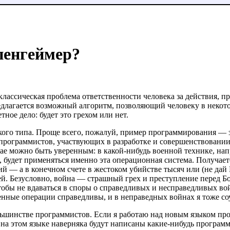
пенгеймер?
 классическая проблема ответственности человека за действия, п
едлагается возможный алгоритм, позволяющий человеку в некото
тное дело: будет это грехом или нет.
ого типа. Проще всего, пожалуй, пример программирования — зд
 программистов, участвующих в разработке и совершенствовани
чае можно быть уверенным: в какой-нибудь военной технике, на
, будет применяться именно эта операционная система. Получает
 — а в конечном счете в жестоком убийстве тысяч или (не дай 
й. Безусловно, война — страшный грех и преступление перед Бо
тобы не вдаваться в споры о справедливых и несправедливых вой
нные операции справедливы, и в неправедных войнах я тоже со
льшинстве программистов. Если я работаю над новым языком про
 на этом языке наверняка будут написаны какие-нибудь програм