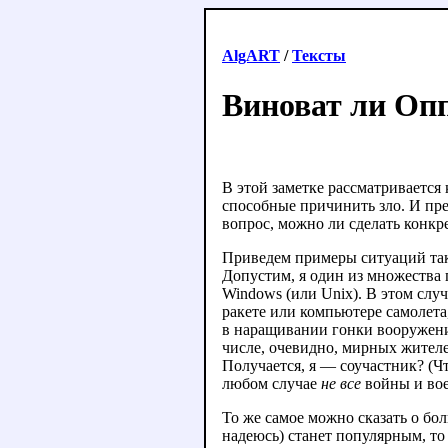
AlgART
/
Тексты
Виноват ли Оп
В этой заметке рассматривается
способные причинить зло. И пр
вопрос, можно ли сделать конкре
Приведем примеры ситуаций так
Допустим, я один из множества
Windows (или Unix). В этом слу
ракете или компьютере самолета
в наращивании гонки вооружений
числе, очевидно, мирных жителе
Получается, я — соучастник? (Ч
любом случае
не все
войны и вое
То же самое можно сказать о бо
надеюсь) станет популярным, то