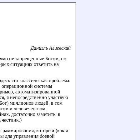
Даниэль Алиевский
рямо не запрещенные Богом, но
рых ситуациях ответить на
есь это классическая проблема.
и операционной системы
пример, автоматизированной
ся, я непосредственно участвую
Бог) миллионов людей, в том
гом и человечеством.
нах, достаточно заметить: в
участник.)
граммирования, который (как я
мы для управления боевой