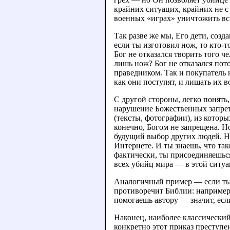
крайних ситуацих, крайних не с 
военных «играх» уничтожить вс
Так разве же мы, Его дети, соз
если ты изготовил нож, то кто-
Бог не отказался творить того ч
лишь нож? Бог не отказался пото
праведником. Так и покупатель 
как они поступят, и лишать их в
С другой стороны, легко понять
нарушение Божественных запрето
(тексты, фотографии), из которы
конечно, Богом не запрещена. Но
будущий выбор других людей. Не
Интернете. И ты знаешь, что та
фактически, ты присоединяешься
всех убийц мира — в этой ситуа
Аналогичный пример — если ты п
противоречит Библии: например, 
помогаешь автору — значит, если
Наконец, наиболее классический 
конкретно этот приказ преступе