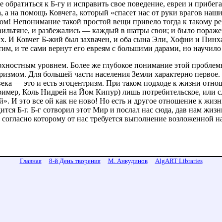
е обратиться к Б-гу и исправить свое поведение, евреи и прибе
, а на помощь Ковчега, который «спасет нас от руки врагов наши
гом! Непонимание такой простой вещи привело тогда к такому ре
льтяне, и разбежались — каждый в шатры свои; и было поражен
. И Ковчег Б-жий был захвачен, и оба сына Эли, Хофни и Пинхас
им, и те сами вернут его евреям с большими дарами, но научило 
ерхностным уровнем. Более же глубокое понимание этой пробле
измом. Для большей части населения Земли характерно первое.
ека — это и есть эгоцентризм. При таком подходе к жизни отн
пример, Коль Нидрей на Йом Кипур) лишь потребительское, или
. И это все ой как не ново! Но есть и другое отношение к жизн
тся Б-г. Б-г сотворил этот Мир и послал нас сюда, дав нам жизн
, согласно которому от нас требуется выполнение возложенной на
Главная
8-й День творения
М. Анкудинов
AlgART Libraries