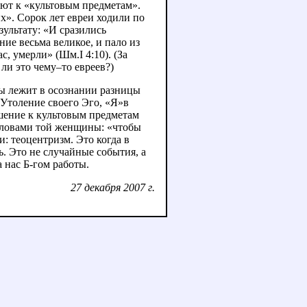
гают к «культовым предметам».
х». Сорок лет евреи ходили по
зультату: «И сразились
ие весьма великое, и пало из
, умерли» (Шм.I 4:10). (За
ли это чему–то евреев?)
мы лежит в осознании разницы
 Утоление своего Эго, «Я»в
ошение к культовым предметам
 словами той женщины: «чтобы
и: теоцентризм. Это когда в
ь. Это не случайные события, а
 нас Б-гом работы.
27 декабря 2007 г.