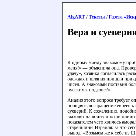
AlgART
/
Тексты
/
Газета «Иск
Вера и суевери
К одному моему знакомому прибе
меня!» — объяснила она. Проверк
удачу», хозяйка согласилась ра
одеждах и шляпах пришли прикре
чисел. А знакомый поставил боле
русских к подкове?».
Анализ этого вопроса требует о
поощрять возвращение евреев к 
суеверий. К сожалению, подобн
выходят на войну против плишти
показателем чего явилось амора
старейшины Израиля: за что сег
вывод: «Возьмем же к себе из Ши