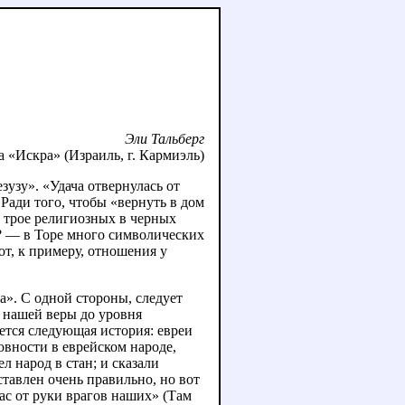
Эли Тальберг
а «Искра» (Израиль, г. Кармиэль)
узу». «Удача отвернулась от
 Ради того, чтобы «вернуть в дом
ы трое религиозных в черных
ь? — в Торе много символических
от, к примеру, отношения у
а». С одной стороны, следует
 нашей веры до уровня
ется следующая история: евреи
овности в еврейском народе,
 народ в стан; и сказали
ставлен очень правильно, но вот
нас от руки врагов наших» (Там