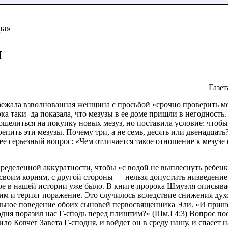
ра»
я
Газет
жала взволнованная женщина с просьбой «срочно проверить мез
а таки–да показала, что мезузы в ее доме пришли в негодность.
скошелиться на покупку новых мезуз, но поставила условие: чтоб
пить эти мезузы. Почему три, а не семь, десять или двенадцат
е серьезный вопрос: «Чем отличается такое отношение к мезузе 
пределенной аккуратности, чтобы «с водой не выплеснуть ребенк
своим корням, с другой стороны — нельзя допустить низведение
ое в нашей истории уже было. В книге пророка Шмуэля описыва
м и терпят поражение. Это случилось вследствие снижения дух
льное поведение обоих сыновей первосвященника Эли. «И пришел
одня поразил нас Г-сподь перед плиштим?» (Шм.I 4:3) Вопрос по
ло Ковчег Завета Г-сподня, и войдет он в среду нашу, и спасет 