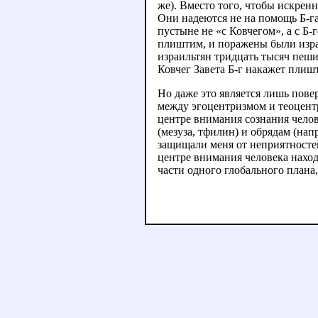
же). Вместо того, чтобы искренн
Они надеются не на помощь Б-га
пустыне не «с Ковчегом», а с Б-
плиштим, и поражены были израи
израильтян тридцать тысяч пеших
Ковчег Завета Б-г накажет плишт
Но даже это является лишь пов
между эгоцентризмом и теоцентр
центре внимания сознания челов
(мезуза, тфилин) и обрядам (на
защищали меня от неприятностей»
центре внимания человека находи
части одного глобального плана