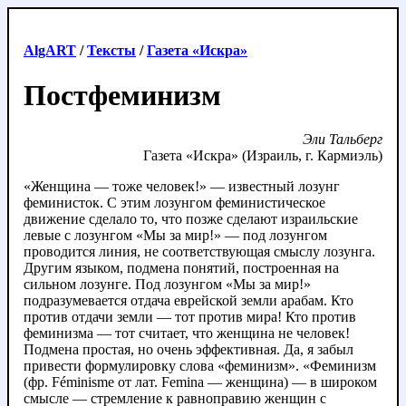
AlgART
/
Тексты
/
Газета «Искра»
Постфеминизм
Эли Тальберг
Газета «Искра» (Израиль, г. Кармиэль)
«Женщина — тоже человек!» — известный лозунг
феминисток. С этим лозунгом феминистическое
движение сделало то, что позже сделают израильские
левые с лозунгом «Мы за мир!» — под лозунгом
проводится линия, не соответствующая смыслу лозунга.
Другим языком, подмена понятий, построенная на
сильном лозунге. Под лозунгом «Мы за мир!»
подразумевается отдача еврейской земли арабам. Кто
против отдачи земли — тот против мира! Кто против
феминизма — тот считает, что женщина не человек!
Подмена простая, но очень эффективная. Да, я забыл
привести формулировку слова «феминизм». «Феминизм
(фр. Féminismе от лат. Femina — женщина) — в широком
смысле — стремление к равноправию женщин с