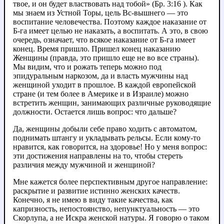
твое, и он будет властвовать над тобой» (Бр. 3:16 ). Как
мы знаем из Устной Торы, цель Вс-вышнего — это
воспитание человечества. Поэтому каждое наказание от
Б-га имеет целью не наказать, а воспитать. А это, в свою
очередь, означает, что всякое наказание от Б-га имеет
конец. Время пришло. Пришел конец наказанию
Женщины (правда, это пришло еще не во все страны).
Мы видим, что и рожать теперь можно под
эпидуральным наркозом, да и власть мужчины над
женщиной уходит в прошлое. В каждой европейской
стране (и тем более в Америке и в Израиле) можно
встретить женщин, занимающих различные руководящие
должности. Остается лишь вопрос: что дальше?
Да, женщины добыли себе право ходить с автоматом,
поднимать штангу и укладывать рельсы. Если кому-то
нравится, как говорится, на здоровье! Но у меня вопрос:
эти достижения направлены на то, чтобы стереть
различия между мужчиной и женщиной?
Мне кажется более перспективным другое направление:
раскрытие и развитие истинно женских качеств.
Конечно, я не имею в виду такие качества, как
капризность, непостоянство, непунктуальность — это
Скорлупа, а не Искра женской натуры. Я говорю о таком