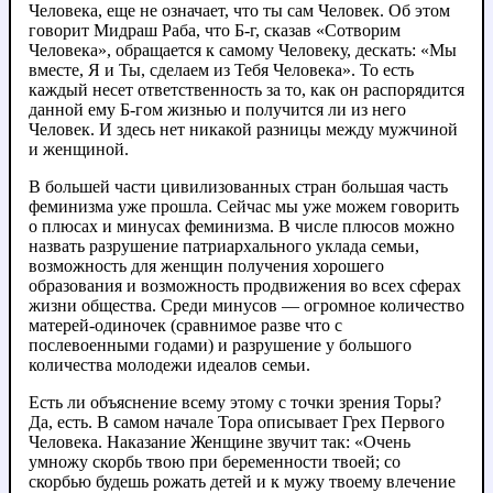
Человека, еще не означает, что ты сам Человек. Об этом
говорит Мидраш Раба, что Б-г, сказав «Сотворим
Человека», обращается к самому Человеку, дескать: «Мы
вместе, Я и Ты, сделаем из Тебя Человека». То есть
каждый несет ответственность за то, как он распорядится
данной ему Б-гом жизнью и получится ли из него
Человек. И здесь нет никакой разницы между мужчиной
и женщиной.
В большей части цивилизованных стран большая часть
феминизма уже прошла. Сейчас мы уже можем говорить
о плюсах и минусах феминизма. В числе плюсов можно
назвать разрушение патриархального уклада семьи,
возможность для женщин получения хорошего
образования и возможность продвижения во всех сферах
жизни общества. Среди минусов — огромное количество
матерей-одиночек (сравнимое разве что с
послевоенными годами) и разрушение у большого
количества молодежи идеалов семьи.
Есть ли объяснение всему этому с точки зрения Торы?
Да, есть. В самом начале Тора описывает Грех Первого
Человека. Наказание Женщине звучит так: «Очень
умножу скорбь твою при беременности твоей; со
скорбью будешь рожать детей и к мужу твоему влечение