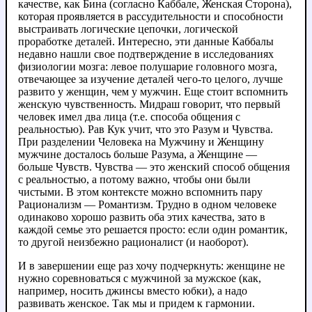
качестве, как Бина (согласно Каббале, Женская Сторона),
которая проявляется в рассудительности и способности
выстраивать логические цепочки, логической
проработке деталей. Интересно, эти данные Каббалы
недавно нашли свое подтверждение в исследованиях
физиологии мозга: левое полушарие головного мозга,
отвечающее за изучение деталей чего-то целого, лучше
развито у женщин, чем у мужчин. Еще стоит вспомнить
женскую чувственность. Мидраш говорит, что первый
человек имел два лица (т.е. способа общения с
реальностью). Рав Кук учит, что это Разум и Чувства.
При разделении Человека на Мужчину и Женщину
мужчине досталось больше Разума, а Женщине —
больше Чувств. Чувства — это женский способ общения
с реальностью, а потому важно, чтобы они были
чистыми. В этом контексте можно вспомнить пару
Рационализм — Романтизм. Трудно в одном человеке
одинаково хорошо развить оба этих качества, зато в
каждой семье это решается просто: если один романтик,
то другой неизбежно рационалист (и наоборот).
И в завершении еще раз хочу подчеркнуть: женщине не
нужно соревноваться с мужчиной за мужское (как,
например, носить джинсы вместо юбки), а надо
развивать женское. Так мы и придем к гармонии.