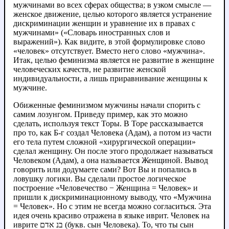
мужчинами во всех сферах общества; в узком смысле —
женское движение, целью которого является устранение
дискриминации женщин и уравнение их в правах с
мужчинами» («Словарь иностранных слов и
выражений»). Как видите, в этой формулировке слово
«человек» отсутствует. Вместо него слово «мужчина».
Итак, целью феминизма является не развитие в женщине
человеческих качеств, не развитие женской
индивидуальности, а лишь приравнивание женщины к
мужчине.
Обиженные феминизмом мужчины начали спорить с
самим лозунгом. Приведу пример, как это можно
сделать, используя текст Торы. В Торе рассказывается
про то, как Б-г создал Человека (Адам), а потом из части
его тела путем сложной «хирургической операции»
сделал женщину. Он после этого продолжает называться
Человеком (Адам), а она называется Женщиной. Вывод
говорить или додумаете сами? Вот Вы и попались в
ловушку логики. Вы сделали простое логическое
построение «Человечество − Женщина = Человек» и
пришли к дискриминационному выводу, что «Мужчина
= Человек». Но с этим не всегда можно согласиться. Эта
идея очень красиво отражена в языке иврит. Человек на
иврите בנ אדם (букв. сын Человека). То, что ты сын