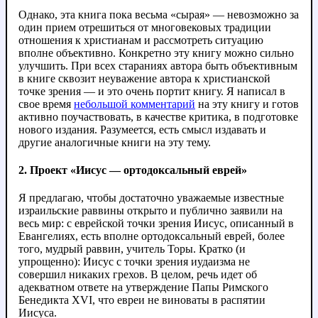
Однако, эта книга пока весьма «сырая» — невозможно за
один прием отрешиться от многовековых традиции
отношения к христианам и рассмотреть ситуацию
вполне объективно. Конкретно эту книгу можно сильно
улучшить. При всех стараниях автора быть объективным
в книге сквозит неуважение автора к христианской
точке зрения — и это очень портит книгу. Я написал в
свое время
небольшой комментарий
на эту книгу и готов
активно поучаствовать, в качестве критика, в подготовке
нового издания. Разумеется, есть смысл издавать и
другие аналогичные книги на эту тему.
2. Проект «Иисус — ортодоксальный еврей»
Я предлагаю, чтобы достаточно уважаемые известные
израильские раввины открыто и публично заявили на
весь мир: с еврейской точки зрения Иисус, описанный в
Евангелиях, есть вполне ортодоксальный еврей, более
того, мудрый раввин, учитель Торы. Кратко (и
упрощенно): Иисус с точки зрения иудаизма не
совершил никаких грехов. В целом, речь идет об
адекватном ответе на утверждение Папы Римского
Бенедикта XVI, что евреи не виноваты в распятии
Иисуса.