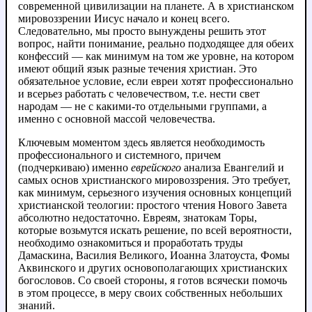
современной цивилизации на планете. А в христианском
мировоззрении Иисус начало и конец всего.
Следовательно, мы просто вынуждены решить этот
вопрос, найти понимание, реально подходящее для обеих
конфессий — как минимум на том же уровне, на котором
имеют общий язык разные течения христиан. Это
обязательное условие, если евреи хотят профессионально
и всерьез работать с человечеством, т.е. нести свет
народам — не с какими-то отдельными группами, а
именно с основной массой человечества.
Ключевым моментом здесь является необходимость
профессионального и системного, причем
(подчеркиваю) именно
еврейского
анализа Евангелий и
самых основ христианского мировоззрения. Это требует,
как минимум, серьезного изучения основных концепций
христианской теологии: простого чтения Нового Завета
абсолютно недостаточно. Евреям, знатокам Торы,
которые возьмутся искать решение, по всей вероятности,
необходимо ознакомиться и проработать труды
Дамаскина, Василия Великого, Иоанна Златоуста, Фомы
Аквинского и других основополагающих христианских
богословов. Со своей стороны, я готов всячески помочь
в этом процессе, в меру своих собственных небольших
знаний.