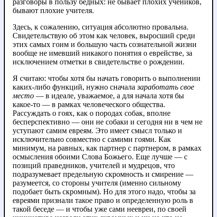
разговоры в пользу бедных: не бывает плохих учеников,
бывают плохие учителя.
Здесь, к сожалению, ситуация абсолютно провальна.
Свидетельствую об этом как человек, выросший среди
этих самых гоим и большую часть сознательной жизни
вообще не имевший никакого понятия о еврействе, за
исключением отметки в свидетельстве о рождении.
Я считаю: чтобы хотя бы начать говорить о выполнении
каких-либо функций, нужно сначала
заработать свое
место
— в идеале, уважаемое, а для начала хотя бы
какое-то — в рамках человеческого общества.
Рассуждать о гоях, как о породах собак, вполне
бесперспективно — они не собаки и сегодня ни в чем не
уступают самим евреям. Это имеет смысл только и
исключительно совместно с самими гоями. Как
минимум, на равных, как партнер с партнером, в рамках
осмысления обоими Слова Божьего. Еще лучше — с
позиций праведников, учителей и мудрецов, что
подразумевает предельную скромность и смирение —
разумеется, со стороны учителя (именно сильному
подобает быть скромным). Но для этого надо, чтобы за
евреями признали такое право и определенную роль в
такой беседе — и чтобы уже сами неевреи, по своей