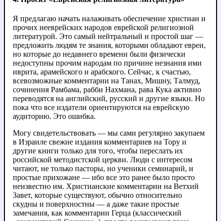
Я предлагаю начать налаживать обеспечение христиан и
прочих нееврейских народов еврейской религиозной
литературой. Это самый нейтральный и простой шаг —
предложить людям те знания, которыми обладают евреи,
но которые до недавнего времени были физически
недоступны прочим народам по причине незнания ими
иврита, арамейского и арабского. Сейчас, к счастью,
всевозможные комментарии на Танах, Мишну, Талмуд,
сочинения Рамбама, рабби Нахмана, рава Кука активно
переводятся на английский, русский и другие языки. Но
пока что все издатели ориентируются на еврейскую
аудиторию. Это ошибка.
Могу свидетельствовать — мы сами регулярно закупаем
в Израиле свежие издания комментариев на Тору и
другие книги только для того, чтобы переслать их
российской методистской церкви. Люди с интересом
читают, не только пасторы, но ученики семинарий, и
простые прихожане — ибо все это ранее было просто
неизвестно им. Христианские комментарии на Ветхий
Завет, которые существуют, обычно относительно
скудны и поверхностны — а даже такие простые
замечания, как комментарии Герца (классический