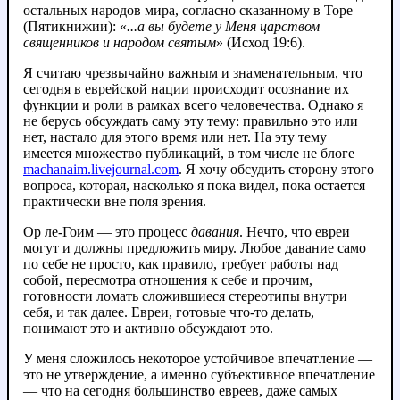
остальных народов мира, согласно сказанному в Торе
(Пятикнижии): «
...а вы будете у Меня царством
священников и народом святым
» (Исход 19:6).
Я считаю чрезвычайно важным и знаменательным, что
сегодня в еврейской нации происходит осознание их
функции и роли в рамках всего человечества. Однако я
не берусь обсуждать саму эту тему: правильно это или
нет, настало для этого время или нет. На эту тему
имеется множество публикаций, в том числе не блоге
machanaim.livejournal.com
. Я хочу обсудить сторону этого
вопроса, которая, насколько я пока видел, пока остается
практически вне поля зрения.
Ор ле-Гоим — это процесс
давания
. Нечто, что евреи
могут и должны предложить миру. Любое давание само
по себе не просто, как правило, требует работы над
собой, пересмотра отношения к себе и прочим,
готовности ломать сложившиеся стереотипы внутри
себя, и так далее. Евреи, готовые что-то делать,
понимают это и активно обсуждают это.
У меня сложилось некоторое устойчивое впечатление —
это не утверждение, а именно субъективное впечатление
— что на сегодня большинство евреев, даже самых