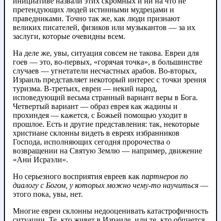
инициативе назвали этих скромных и ни на что не
претендующих людей истинными мудрецами и
праведниками. Точно так же, как люди признают
великих писателей, физиков или музыкантов — за их
заслуги, которые очевидны всем.
На деле же, увы, ситуация совсем не такова. Евреи для
гоев — это, во-первых, «горячая точка», в большинстве
случаев — угнетатели несчастных арабов. Во-вторых,
Израиль представляет некоторый интерес с точки зрения
туризма. В-третьих, евреи — некий народ,
исповедующий весьма странный вариант веры в Бога.
Четвертый вариант — образ еврея как жадины и
прохиндея — кажется, с Божьей помощью уходит в
прошлое. Есть и другие представления: так, некоторые
христиане склонны видеть в евреях избранников
Господа, исполняющих сегодня пророчества о
возвращении на Святую Землю — например, движение
«Ани́ Исраэли».
Но серьезного восприятия евреев как
партнеров по
диалогу с Богом, у которых можно чему-то научиться
—
этого пока, увы, нет.
Многие евреи склонны недооценивать катастрофичность
ситуации. Те, кто живет в Израиле, или те, кто общается