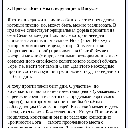
3. Проект «Бней-Ноах, верующие в Иисуса»
Я готов предложить лично себя в качестве прецедента,
который трудно, но, может быть, можно реализовать. В
иудаизме существует официальная форма принятия на
себя Семи заповедей Ноя, после которой нееврей
считается легитимным «сыном Ноя» («бен-Ноах»), с
которым можно вести дела, который имеет право
(закрепленное Торой) проживать на Святой Земле и
который можно (с определенными оговорками в рамках
современного еврейского религиозного закона) обучать
Торе, т.е. нести тот самый Свет. Для этого необходимо
пройти соответствующий религиозный суд, по-еврейски
— бейт-дин.
Я хочу пройти такой бейт-дин. С участием, по
возможности, достаточно известных равов (уважаемых в
еврейской среде и известных за пределами еврейского
народа), на котором меня признали бы бен-Ноах,
соблюдающим Семь Заповедей. Ключевой момент здесь
в том, что я верю в Божественность Иисуса. При этом я
не являюсь христианином и не разделяю концепцию
Троичности Бога — самого проблемного места с
традиционной точки зрения. Для меня Бог Один во всех