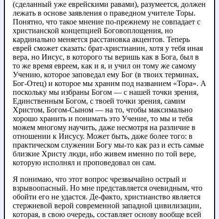
(сделанный уже еврейскими равами), разумеется, должен
лежать в основе заявления о праведном учителе Торы.
Понятно, что такое мнение по-прежнему не совпадает с
христианской концепцией Боговоплощения, но
кардинально меняется расстановка акцентов. Теперь
еврей сможет сказать: брат-христианин, хотя у тебя иная
вера, но Иисус, в которого ты веришь как в Бога, был в
то же время евреем, как и я, и учил он тому же самому
Учению, которое заповедал ему Бог (в твоих терминах,
Бог-Отец) и которое мы храним под названием «Тора». А
поскольку мы избраны Богом — с нашей точки зрения,
Единственным Богом, с твоей точки зрения, самим
Христом, Богом-Сыном — на то, чтобы максимально
хорошо хранить и понимать это Учение, то мы и тебя
можем многому научить, даже несмотря на различие в
отношении к Иисусу. Может быть, даже более того: в
практическом служении Богу мы-то как раз и есть самые
близкие Христу люди, ибо живем именно по той вере,
которую исполнял и проповедовал он сам.
Я понимаю, что этот вопрос чрезвычайно острый и
взрывоопасный. Но мне представляется очевидным, что
обойти его не удастся. Де-факто, христианство является
стержневой верой современной западной цивилизации,
которая, в свою очередь, составляет основу вообще всей