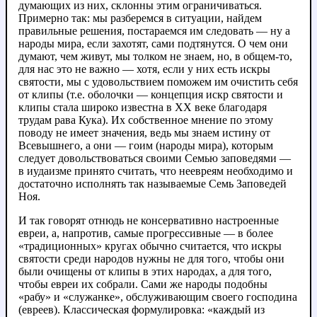
думающих из них, склонны этим ограничиваться.
Примерно так: мы разберемся в ситуации, найдем
правильные решения, постараемся им следовать — ну а
народы мира, если захотят, сами подтянутся. О чем они
думают, чем живут, мы толком не знаем, но, в общем-то,
для нас это не важно — хотя, если у них есть искры
святости, мы с удовольствием поможем им очистить себя
от клипы (т.е. оболочки — концепция искр святости и
клипы стала широко известна в XX веке благодаря
трудам рава Кука). Их собственное мнение по этому
поводу не имеет значения, ведь мы знаем истину от
Всевышнего, а они — гоим (народы мира), которым
следует довольствоваться своими Семью заповедями —
в иудаизме принято считать, что неевреям необходимо и
достаточно исполнять так называемые Семь Заповедей
Ноя.
И так говорят отнюдь не консервативно настроенные
евреи, а, напротив, самые прогрессивные — в более
«традиционных» кругах обычно считается, что искры
святости среди народов нужны не для того, чтобы они
были очищены от клипы в этих народах, а для того,
чтобы евреи их собрали. Сами же народы подобны
«рабу» и «служанке», обслуживающим своего господина
(евреев). Классическая формулировка: «каждый из