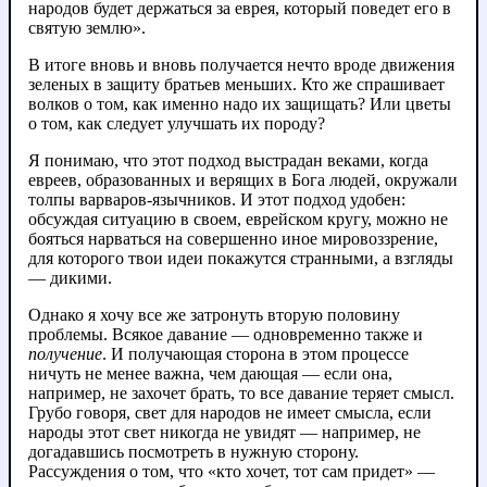
народов будет держаться за еврея, который поведет его в
святую землю».
В итоге вновь и вновь получается нечто вроде движения
зеленых в защиту братьев меньших. Кто же спрашивает
волков о том, как именно надо их защищать? Или цветы
о том, как следует улучшать их породу?
Я понимаю, что этот подход выстрадан веками, когда
евреев, образованных и верящих в Бога людей, окружали
толпы варваров-язычников. И этот подход удобен:
обсуждая ситуацию в своем, еврейском кругу, можно не
бояться нарваться на совершенно иное мировоззрение,
для которого твои идеи покажутся странными, а взгляды
— дикими.
Однако я хочу все же затронуть вторую половину
проблемы. Всякое давание — одновременно также и
получение
. И получающая сторона в этом процессе
ничуть не менее важна, чем дающая — если она,
например, не захочет брать, то все давание теряет смысл.
Грубо говоря, свет для народов не имеет смысла, если
народы этот свет никогда не увидят — например, не
догадавшись посмотреть в нужную сторону.
Рассуждения о том, что «кто хочет, тот сам придет» —