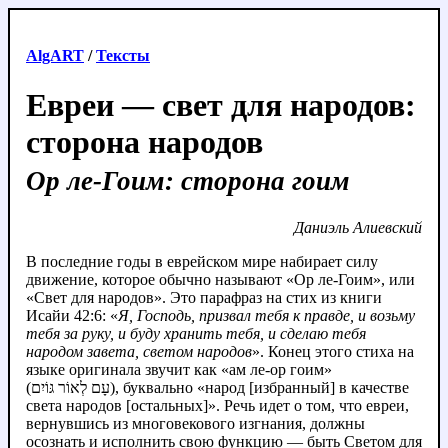
AlgART
/
Тексты
Евреи — свет для народов:
сторона народов
Ор ле-Гоим: сторона гоим
Даниэль Алиевский
В последние годы в еврейском мире набирает силу
движение, которое обычно называют «Ор ле-Гоим», или
«Свет для народов». Это парафраз на стих из книги
Исайи 42:6: «
Я, Господь, призвал тебя к правде, и возьму
тебя за руку, и буду хранить тебя, и сделаю тебя
народом завета, светом народов
». Конец этого стиха на
языке оригинала звучит как «ам ле-ор гоим»
(עָם לְאוֹר גּוֹיִם), буквально «народ [избранный] в качестве
света народов [остальных]». Речь идет о том, что евреи,
вернувшись из многовекового изгнания, должны
осознать и исполнить свою функцию — быть Светом для