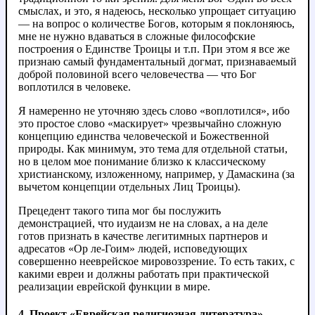
смыслах, и это, я надеюсь, несколько упрощает ситуацию
— на вопрос о количестве Богов, которым я поклоняюсь,
мне не нужно вдаваться в сложные философские
построения о Единстве Троицы и т.п. При этом я все же
признаю самый фундаментальный догмат, признаваемый
доброй половиной всего человечества — что Бог
воплотился в человеке.
Я намеренно не уточняю здесь слово «воплотился», ибо
это простое слово «маскирует» чрезвычайно сложную
концепцию единства человеческой и Божественной
природы. Как минимум, это тема для отдельной статьи,
но в целом мое понимание близко к классическому
христианскому, изложенному, например, у Дамаскина (за
вычетом концепции отдельных Лиц Троицы).
Прецедент такого типа мог бы послужить
демонстрацией, что иудаизм не на словах, а на деле
готов признать в качестве легитимных партнеров и
адресатов «Ор ле-Гоим» людей, исповедующих
совершенно нееврейское мировоззрение. То есть таких, с
какими евреи и должны работать при практической
реализации еврейской функции в мире.
4. Проект «Еврейская религиозная литература»