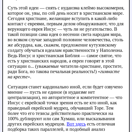
Суть этой идеи — снять с иудаизма клеймо высокомерия,
которое он, увы, по сей день носит в христианском мире.
Сегодня христиане, желающие вступить в какой-либо
контакт с евреями, первым делом обнаруживают, что для
верующего еврея Иисус — чуть ли не ругательство. В
такой позиции сама идея о несении света народам мира,
во всяком случае западной половине человечества, столь
же абсурдна, как, скажем, предложение кутузовскому
солдату обучаться идеалам нравственности у Наполеона.
Ведь Иисус и христианская Библия — самое святое, что
есть у христианских народов, а евреи говорят в этой
ситуации о... (уважаемые читатели-христиане, простите,
ради Бога, но такова печальная реальность!) «
гимнасте
на кресте
».
Ситуация станет кардинально иной, если будет озвучено
мнение — пусть не единое (в иудаизме нет
централизации), но авторитетное и компетентное — что
Иисус с еврейской точки зрения есть не кто иной, как
праведный еврейский мудрец, обучавший Торе. Тем
более что его тезисы действительно практически на
100% дублируют или сам Хумаш, или высказывания
других еврейских мудрецов.
Вот здесь
есть отличная
подборка таких параллелей, и подобный анализ