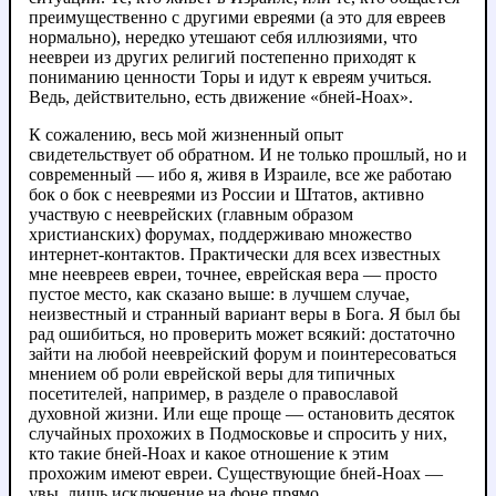
преимущественно с другими евреями (а это для евреев
нормально), нередко утешают себя иллюзиями, что
неевреи из других религий постепенно приходят к
пониманию ценности Торы и идут к евреям учиться.
Ведь, действительно, есть движение
«бней-Ноах»
.
К сожалению, весь мой жизненный опыт
свидетельствует об обратном. И не только прошлый, но и
современный — ибо я, живя в Израиле, все же работаю
бок о бок с неевреями из России и Штатов, активно
участвую с нееврейских (главным образом
христианских) форумах, поддерживаю множество
интернет-контактов. Практически для всех известных
мне неевреев евреи, точнее, еврейская вера — просто
пустое место, как сказано выше: в лучшем случае,
неизвестный и странный вариант веры в Бога. Я был бы
рад ошибиться, но проверить может всякий: достаточно
зайти на любой нееврейский форум и поинтересоваться
мнением об роли еврейской веры для типичных
посетителей, например, в разделе о православой
духовной жизни. Или еще проще — остановить десяток
случайных прохожих в Подмосковье и спросить у них,
кто такие бней-Ноах и какое отношение к этим
прохожим имеют евреи. Существующие бней-Ноах —
увы, лишь исключение на фоне прямо