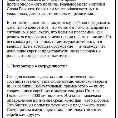
противоположного правила. Реальное место учителей
Слова Божьего, более или менее общеизвестных и
уважаемых, давно занято мировыми религиями.
Естественно, поднимая такую тему, я обязан предложить
хоть что-то конкретное, что могло бы помочь исправить
ситуацию. Сразу скажу, что цельной программы, как
решить все проблемы, у меня нет, да и быть не может. Но
несколько разрозненных наметок уже появилось, и я
выношу их на всеобщее обсуждение — в надежде, что
думающие евреи и представители иных народов их
разовьют и предложат иные пути.
1. Литература о сотрудничестве
Сегодня начали издаваться книги, посвященные
сосуществованию и взаимодействию еврейской веры и
иных религий. Замечательный пример этого — книга
современного еврейского мыслителя, рава Пинхаса
Полонского «2000 лет вместе». Эта книга завоевала
определенное признание среди христиан, и это здо́рово.
Это блестящая попытка фактически предложить некий
Свет, причем именно для гоим, а не только «в узком
еврейском кругу».