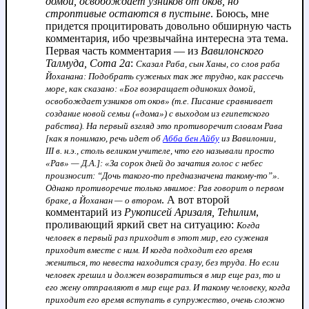
домой, освобождает узников от оков, но
строптивые остаются в пустыне
. Боюсь, мне
придется процитировать довольно обширную часть
комментария, ибо чрезвычайна интересна эта тема.
Первая часть комментария — из
Вавилонского
Талмуда, Сота 2а
:
Сказал Раба, сын Ханы, со слов раба
Йоханана: Подобрать суженых так же трудно, как рассечь
море, как сказано: «Бог возвращает одиноких домой,
освобождает узников от оков» (т.е. Писание сравнивает
создание новой семьи («дома») с выходом из египетского
рабства). На первый взгляд это противоречит словам Рава
[как я понимаю, речь идет об
Абба бен Айбу
из Вавилонии,
III в. н.э., столь великом учителе, что его называли просто
«Рав» — Д.А.]: «За сорок дней до зачатия голос с небес
произносит: “Дочь такого-то предназначена такому-то”».
Однако противоречие только мнимое: Рав говорит о первом
. А вот второй
браке, а Йоханан — о втором
комментарий из
Рукописей Аризаля, Теhилим
,
проливающий яркий свет на ситуацию:
Когда
человек в первый раз приходит в этот мир, его суженая
приходит вместе с ним. И когда подходит его время
жениться, то невеста находится сразу, без труда. Но если
человек грешил и должен возвратиться в мир еще раз, то и
его жену отправляют в мир еще раз. И такому человеку, когда
приходит его время вступать в супружество, очень сложно