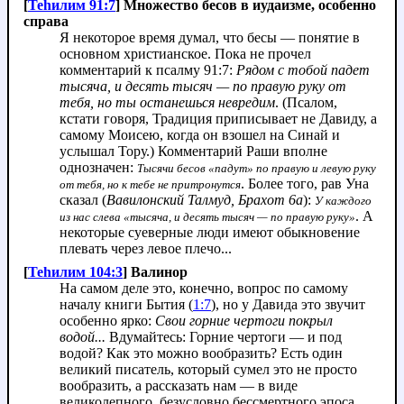
[
Теhилим 91:7
] Множество бесов в иудаизме, особенно
справа
Я некоторое время думал, что бесы — понятие в
основном христианское. Пока не прочел
комментарий к псалму 91:7:
Рядом с тобой падет
тысяча, и десять тысяч — по правую руку от
тебя, но ты останешься невредим
. (Псалом,
кстати говоря, Традиция приписывает не Давиду, а
самому Моисею, когда он взошел на Синай и
услышал Тору.) Комментарий Раши вполне
однозначен:
Тысячи бесов «падут» по правую и левую руку
. Более того, рав Уна
от тебя, но к тебе не притронутся
сказал (
Вавилонский Талмуд, Брахот 6а
):
У каждого
. А
из нас слева «тысяча, и десять тысяч — по правую руку»
некоторые суеверные люди имеют обыкновение
плевать через левое плечо...
[
Теhилим 104:3
] Валинор
На самом деле это, конечно, вопрос по самому
началу книги Бытия (
1:7
), но у Давида это звучит
особенно ярко:
Свои горние чертоги покрыл
водой...
Вдумайтесь: Горние чертоги — и под
водой? Как это можно вообразить? Есть один
великий писатель, который сумел это не просто
вообразить, а рассказать нам — в виде
великолепного, безусловно бессмертного эпоса.