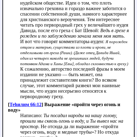
иудейском обществе. Идеи о том, что плоть
изначально греховна и гораздо важнее заботится о
спасении собственной души, намного характернее
для христианского вероучения. Тем интереснее
читать про первородный грех у величайшего иудея
Давида, после его греха с Бат Шевой:
Ведь в грехе я
рожден и по заблуждению зачала меня моя мать
.
И вот что говорят комментаторы-иудеи:
Я порожден
отцом и матерью, существами из плоти и крови, не
отделимыми от греха (Раши). (Даже отец Давида Ишай,
один из четырех никогда не грешивших людей, будучи
потомком Адама и Хавы [Евы], обладал склонностью к греху.)
К сожалению, авторство последней фразы в моем
издании не указано — быть может, она
принадлежит составителям книги? Во всяком
случае, этот комментарий развеял мои наивные
мысли, что иудеи несерьезно относятся к
первородному греху.
[
Теhилим 66:12
] Выражение «пройти через огонь и
воду»
Написано:
Ты посадил народы на нашу голову,
прошли мы сквозь огонь и воду, и Ты вывел нас на
простор
. Не отсюда да ли выражение «пройти
через огонь, воду и медные трубы»? Но откуда