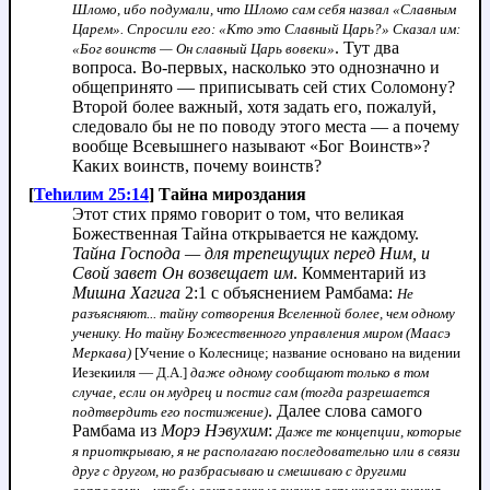
Шломо, ибо подумали, что Шломо сам себя назвал «Славным
Царем». Спросили его: «Кто это Славный Царь?» Сказал им:
. Тут два
«Бог воинств — Он славный Царь вовеки»
вопроса. Во-первых, насколько это однозначно и
общепринято — приписывать сей стих Соломону?
Второй более важный, хотя задать его, пожалуй,
следовало бы не по поводу этого места — а почему
вообще Всевышнего называют «Бог Воинств»?
Каких воинств, почему воинств?
[
Теhилим 25:14
] Тайна мироздания
Этот стих прямо говорит о том, что великая
Божественная Тайна открывается не каждому.
Тайна Господа — для трепещущих перед Ним, и
Свой завет Он возвещает им
. Комментарий из
Мишна Хагига
2:1 с объяснением Рамбама:
Не
разъясняют... тайну сотворения Вселенной более, чем одному
ученику. Но тайну Божественного управления миром (Маасэ
Меркава)
[Учение о Колеснице; название основано на видении
Иезекииля — Д.А.]
даже одному сообщают только в том
случае, если он мудрец и постиг сам (тогда разрешается
. Далее слова самого
подтвердить его постижение)
Рамбама из
Морэ Нэвухим
:
Даже те концепции, которые
я приоткрываю, я не располагаю последовательно или в связи
друг с другом, но разбрасываю и смешиваю с другими