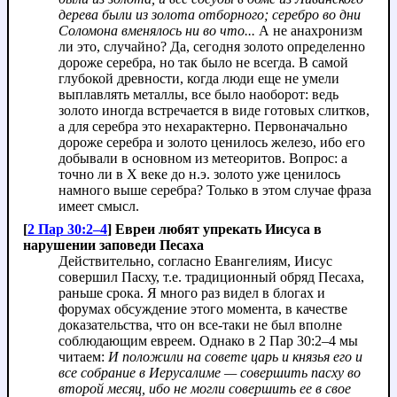
дерева были из золота отборного; серебро во дни
Соломона вменялось ни во что...
А не анахронизм
ли это, случайно? Да, сегодня золото определенно
дороже серебра, но так было не всегда. В самой
глубокой древности, когда люди еще не умели
выплавлять металлы, все было наоборот: ведь
золото иногда встречается в виде готовых слитков,
а для серебра это нехарактерно. Первоначально
дороже серебра и золото ценилось железо, ибо его
добывали в основном из метеоритов. Вопрос: а
точно ли в X веке до н.э. золото уже ценилось
намного выше серебра? Только в этом случае фраза
имеет смысл.
[
2 Пар 30:2–4
] Евреи любят упрекать Иисуса в
нарушении заповеди Песаха
Действительно, согласно Евангелиям, Иисус
совершил Пасху, т.е. традиционный обряд Песаха,
раньше срока. Я много раз видел в блогах и
форумах обсуждение этого момента, в качестве
доказательства, что он все-таки не был вполне
соблюдающим евреем. Однако в 2 Пар 30:2–4 мы
читаем:
И положили на совете царь и князья его и
все собрание в Иерусалиме — совершить пасху во
второй месяц, ибо не могли совершить ее в свое