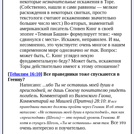
некоторые
незначительные
искажения в Торе.
(Собственно, нашли и сами раввины — мелкие
расхождения в некоторых свитках, просто
текстологи считают искажениями значительно
большее число мест.) Во-вторых, знаменитый
американский писатель Стивен Кинг в своей
эпопее «Темная Башня» формулирует тезис: «мир
сдвинулся с места». Искажен, неправилен. И вы,
несомненно, это чувствуете: очень многое в нашем
современном мире однозначно
не так
. Вопрос:
может быть, С. Кинг углядел некую
фундаментальную беду? Может быть, искажения
Торы действительно имеют к этому отношение?
[
Теhилим 16:10
] Все праведники тоже спускаются в
Геенну?
Написано:
...ибо Ты не оставишь моей души в
преисподней, не дашь Своему почитателю увидеть
погибель.
Комментарий из
Виленского Гаона,
Комментарий на Мишлей (Притчи) 28:10
:
И все
праведники также должны пройти через Геином. И об этом
написано: «Не оставишь моей души в преисподней», так как
«преисподняя» (Шеоль) — это первый уровень Геинома. И
Все это
хотя я спущусь Шеоль, «Ты не оставишь» меня там.
очень интересно и поучительно.