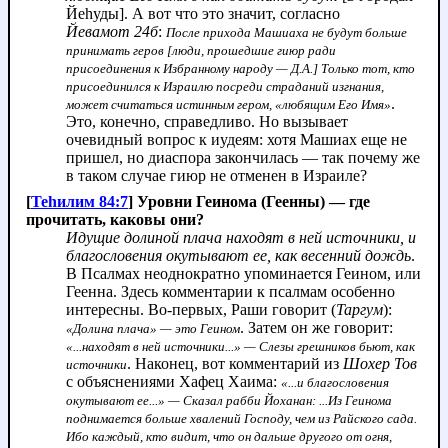
Йеhуды]. А вот что это значит, согласно
Йевамот 24б
:
После прихода Машиаха не будут больше
принимать геров [люди, прошедшие гиюр ради
присоединения к Избранному народу — Д.А.] Только тот, кто
присоединился к Израилю посреди страданий изгнания,
.
может считаться истинным гером, «любящим Его Имя»
Это, конечно, справедливо. Но вызывает
очевидный вопрос к иудеям: хотя Машиах еще не
пришел, но диаспора закончилась — так почему же
в таком случае гиюр не отменен в Израиле?
[
Теhилим 84:7
] Уровни Геинома (Геенны) — где
прочитать, каковы они?
Идущие долиной плача находят в ней источники, и
благословения окутывают ее, как весенний дождь
.
В Псалмах неоднократно упоминается Геином, или
Геенна. Здесь комментарии к псалмам особенно
интересны. Во-первых, Раши говорит (
Таргум
):
. Затем он же говорит:
«Долина плача» — это Геином
«...находят в ней источники...» — Слезы грешников бьют, как
. Наконец, вот комментарий из
Шохер Тов
источники
с объяснениями Хафец Хаима:
«...и благословения
окутывают ее...» — Сказал рабби Йоханан: ...Из Геинома
поднимается больше хвалений Господу, чем из Райского сада.
Ибо каждый, кто видит, что он дальше другого от огня,