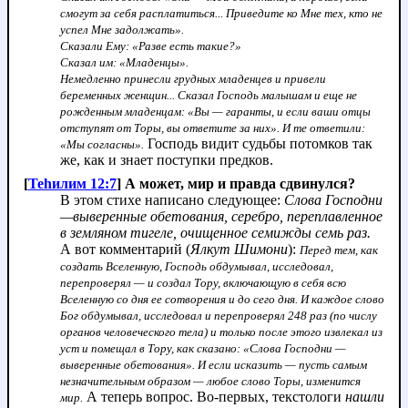
смогут за себя расплатиться... Приведите ко Мне тех, кто не
успел Мне задолжать».
Сказали Ему: «Разве есть такие?»
Сказал им: «Младенцы».
Немедленно принесли грудных младенцев и привели
беременных женщин... Сказал Господь малышам и еще не
рожденным младенцам: «Вы — гаранты, и если ваши отцы
отступят от Торы, вы ответите за них». И те ответили:
Господь видит судьбы потомков так
«Мы согласны».
же, как и знает поступки предков.
[
Теhилим 12:7
] А может, мир и правда сдвинулся?
В этом стихе написано следующее:
Слова Господни
—выверенные обетования, серебро, переплавленное
в земляном тигеле, очищенное семижды семь раз.
А вот комментарий (
Ялкут Шимони
):
Перед тем, как
создать Вселенную, Господь обдумывал, исследовал,
перепроверял — и создал Тору, включающую в себя всю
Вселенную со дня ее сотворения и до сего дня. И каждое слово
Бог обдумывал, исследовал и перепроверял 248 раз (по числу
органов человеческого тела) и только после этого извлекал из
уст и помещал в Тору, как сказано: «Слова Господни —
выверенные обетования». И если исказить — пусть самым
незначительным образом — любое слово Торы, изменится
А теперь вопрос. Во-первых, текстологи
нашли
мир.