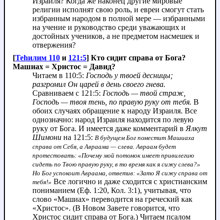
Израиля? Когда же наконец другие мировые
религии исполнят свою роль, и евреи смогут стать
избранным народом в полной мере — избранными
на учение и руководство среди уважающих и
достойных учеников, а не предметом насмешек и
отвержения?
[
Теhилим 110
и
121:5
] Кто сидит справа от Бога?
Машиах = Христос = Давид?
Читаем в 110:5:
Господь у твоей десницы;
разгромил Он царей в день своего гнева.
Сравниваем с 121:5:
Господь — твой страж,
Господь — твоя тень, по правую руку от тебя.
В
обоих случаях обращение к народу Израиля. Все
однозначно: народ Израиля находится по левую
руку от Бога. И имеется даже комментарий в
Ялкут
Шимони
на 121:5:
В будущем Бог поместит Машиаха
справа от Себя, а Авраама — слева. Авраам будет
протестовать: «Почему мой потомок имеет привилегию
сидеть по Твою правую руку, в то время как я сижу слева?»
Но Бог успокоит Авраама, ответив: «Зато Я сижу справа от
Все логично и даже сходится с христианским
тебя!»
пониманием (Еф. 1:20, Кол. 3:1), учитывая, что
слово «Машиах» переводится на греческий как
«Христос». (В Новом Завете говорится, что
Христос сидит справа от Бога.) Читаем псалом