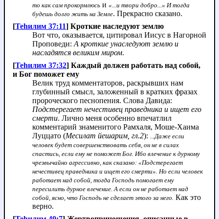
и
то как сам прокормлюсь
«...и твори добро...» И тогда
. Прекрасно сказано.
будешь долго жить на Земле
[
Теhилим 37:11
] Кроткие наследуют землю
Вот что, оказывается, цитировал Иисус в Нагорной
Проповеди:
А кроткие унаследуют землю и
насладятся великим миром
.
[
Теhилим 37:32
] Каждый должен работать над собой,
и Бог поможет ему
Велик труд комментаторов, раскрывших нам
глубинный смысл, заложенный в кратких фразах
пророческого песнопения. Слова Давида:
Подстерегает нечестивец праведника и ищет его
смерти
. Лично меня особенно впечатлил
комментарий знаменитого Рамхаля, Моше-Хаима
Луццато (
Месилат йешарим, гл.2
):
...Даже если
человек будет совершенствовать себя, он не в силах
спастись, если ему не поможет Бог. Ибо влечение к дурному
чрезвычайно агрессивно, как сказано: «Подстерегает
нечестивец праведника и ищет его смерти». Но если человек
работает над собой, тогда Господь помогает ему
пересилить дурное влечение. А если он не работает над
Как это
собой, ясно, что Господь не сделает этого за него.
верно.
[
Теhилим 40:7
] Жертвоприношения, описанные в