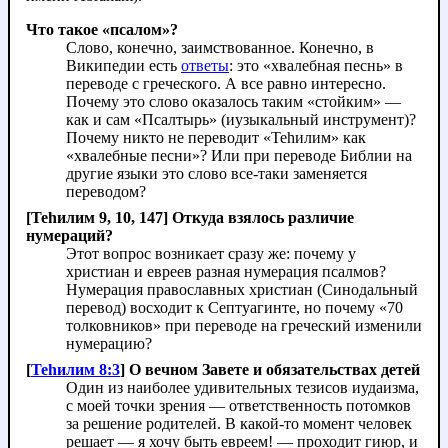
Что такое «псалом»?
Слово, конечно, заимствованное. Конечно, в
Википедии есть
ответы
: это «хвалебная песнь» в
переводе с греческого. А все равно интересно.
Почему это слово оказалось таким «стойким» —
как и сам «Псалтырь» (иузыкальный инструмент)?
Почему никто не переводит «Теhилим» как
«хвалебные песни»? Или при переводе Библии на
другие языки это слово все-таки заменяется
переводом?
[Теhилим 9, 10, 147] Откуда взялось различие
нумераций?
Этот вопрос возникает сразу же: почему у
христиан и евреев разная нумерация псалмов?
Нумерация православных христиан (Синодальный
перевод) восходит к Септуагинте, но почему «70
толковников» при переводе на греческий изменили
нумерацию?
[
Теhилим 8:3
] О вечном Завете и обязательствах детей
Один из наиболее удивительных тезисов иудаизма,
с моей точки зрения — ответственность потомков
за решение родителей. В какой-то момент человек
решает — я хочу быть евреем! — проходит гиюр, и