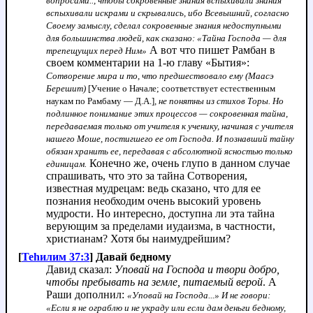
вопросами.., чтобы сокровенные знания вспыхивали знания
вспыхивали искрами и скрывались, ибо Всевышний, согласно
Своему замыслу, сделал сокровенные знания недоступными
для большинства людей, как сказано: «Тайна Господа — для
А вот что пишет Рамбан в
трепещущих перед Ним»
своем комментарии на 1-ю главу «Бытия»:
Сотворение мира и то, что предшествовало ему (Маасэ
Берешит)
[Учение о Начале; соответствует естественным
наукам по Рамбаму — Д.А.]
, не понятны из стихов Торы. Но
подлинное понимание этих процессов — сокровенная тайна,
передаваемая только от учителя к ученику, начиная с учителя
нашего Моше, постигшего ее от Господа. И познавший тайну
обязан хранить ее, передавая с абсолютной ясностью только
Конечно же, очень глупо в данном случае
единицам.
спрашивать, что это за тайна Сотворения,
известная мудрецам: ведь сказано, что для ее
познания необходим очень высокий уровень
мудрости. Но интересно, доступна ли эта тайна
верующим за пределами иудаизма, в частности,
христианам? Хотя бы наимудрейшим?
[
Теhилим 37:3
] Давай бедному
Давид сказал:
Уповай на Господа и твори добро,
чтобы пребывать на земле, питаемый верой
. А
Раши дополнил:
«Уповай на Господа...» И не говори:
«Если я не ограблю и не украду или если дам деньги бедному,