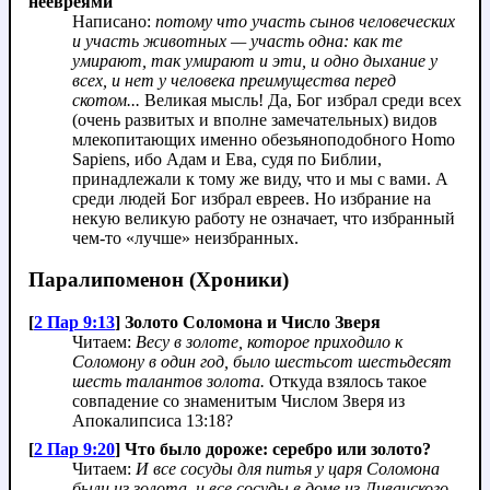
неевреями
Написано:
потому что участь сынов человеческих
и участь животных — участь одна: как те
умирают, так умирают и эти, и одно дыхание у
всех, и нет у человека преимущества перед
скотом...
Великая мысль! Да, Бог избрал среди всех
(очень развитых и вполне замечательных) видов
млекопитающих именно обезьяноподобного Homo
Sapiens, ибо Адам и Ева, судя по Библии,
принадлежали к тому же виду, что и мы с вами. А
среди людей Бог избрал евреев. Но избрание на
некую великую работу не означает, что избранный
чем-то «лучше» неизбранных.
Паралипоменон (Хроники)
[
2 Пар 9:13
] Золото Соломона и Число Зверя
Читаем:
Весу в золоте, которое приходило к
Соломону в один год, было шестьсот шестьдесят
шесть талантов золота.
Откуда взялось такое
совпадение со знаменитым Числом Зверя из
Апокалипсиса 13:18?
[
2 Пар 9:20
] Что было дороже: серебро или золото?
Читаем:
И все сосуды для питья у царя Соломона
были из золота, и все сосуды в доме из Ливанского