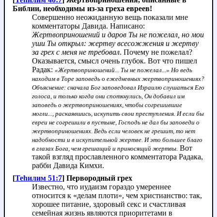
Библии, необходимы из-за греха евреев!
Совершенно неожиданную вещь показали мне
комментаторы Давида. Написано:
Жертвоприношений и даров Ты не пожелал, но мои
уши Ты открыл: жертву всесожжения и жертву
за грех с меня не требовал
. Почему не пожелал?
Оказывается, смысл очень глубок. Вот что пишел
Радак:
«Жертвоприношений... Ты не пожелал...» Но ведь
находим в Торе заповедь о ежедневных жертвоприношениях?
Объяснение: сначала Бог заповедовал Израилю слушаться Его
голоса, и только когда они споткнулись, Он добавил им
заповедь о жертвоприношениях, чтобы согрешившие
могли..., раскаявшись, искупить свои преступления. И если бы
евреи не согрешили в пустыне, Господь не дал бы заповеди о
жертвоприношениях. Ведь если человек не грешит, то нет
надобности и в искупительной жертве. И это большее благо
Вот
в глазах Бога, чем грешащий и приносящий жертвы.
такой взгляд прославленного комментатора Радака,
рабби Давида Кимхи.
[
Теhилим 51:7
] Первородный грех
Известно, что иудаизм гораздо умереннее
относится к «делам плоти», чем христианство: так,
хорошее питание, здоровый секс и счастливая
семейная жизнь являются приоритетами в