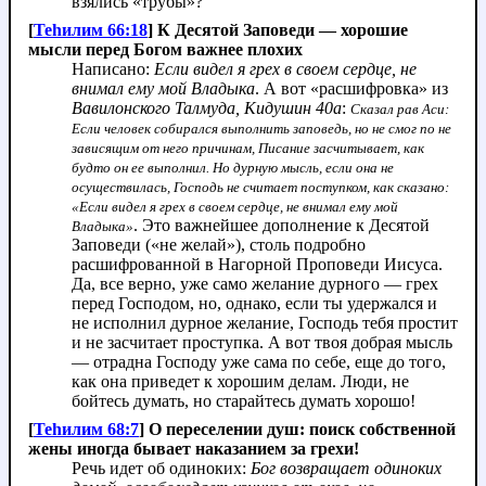
взялись «трубы»?
[
Теhилим 66:18
] К Десятой Заповеди — хорошие
мысли перед Богом важнее плохих
Написано:
Если видел я грех в своем сердце, не
внимал ему мой Владыка
. А вот «расшифровка» из
Вавилонского Талмуда, Кидушин 40а
:
Сказал рав Аси:
Если человек собирался выполнить заповедь, но не смог по не
зависящим от него причинам, Писание засчитывает, как
будто он ее выполнил. Но дурную мысль, если она не
осуществилась, Господь не считает поступком, как сказано:
«Если видел я грех в своем сердце, не внимал ему мой
. Это важнейшее дополнение к Десятой
Владыка»
Заповеди («не желай»), столь подробно
расшифрованной в Нагорной Проповеди Иисуса.
Да, все верно, уже само желание дурного — грех
перед Господом, но, однако, если ты удержался и
не исполнил дурное желание, Господь тебя простит
и не засчитает проступка. А вот твоя добрая мысль
— отрадна Господу уже сама по себе, еще до того,
как она приведет к хорошим делам. Люди, не
бойтесь думать, но старайтесь думать хорошо!
[
Теhилим 68:7
] О переселении душ: поиск собственной
жены иногда бывает наказанием за грехи!
Речь идет об одиноких:
Бог возвращает одиноких