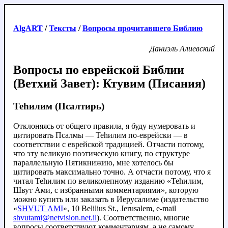
AlgART
/
Тексты
/
Вопросы прочитавшего Библию
Даниэль Алиевский
Вопросы по еврейской Библии
(Ветхий Завет): Ктувим (Писания)
Теhилим (Псалтирь)
Отклоняясь от общего правила, я буду нумеровать и
цитировать Псалмы — Теhилим по-еврейски — в
соответствии с еврейской традицией. Отчасти потому,
что эту великую поэтическую книгу, по структуре
параллельную Пятикнижию, мне хотелось бы
цитировать максимально точно. А отчасти потому, что я
читал Теhилим по великолепному изданию «Теhилим,
Швут Ами, с избранными комментариями», которую
можно купить или заказать в Иерусалиме (издательство
«
SHVUT AMI
», 10 Belilius St., Jerusalem, e-mail
shvutami@netvision.net.il
). Соответственно, многие
вопросы соответствуют комментариям, а не самому