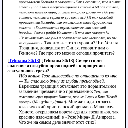
прославляет Господа и говорит: «Как я счастлив, что я выше
этого» (ибо пламя в верхнем уровне Геинома в 60 раз сильнее,
чем огонь нашего мира, и пламя второго уровня — в 60 раз
сильнее, чем пламя верхнего уровня, и т.д.) И так каждый
прославляет Господа, что он оказался выше другого, как
сказано: «Благословения окутывают ее, как весенний
дождь». Сказал рабби Йоханан: «И что они говорят?» —
«Замечательно нас учил и великолепно нас наставлял, но мы
Так что же это за уровни? Что Устная
не слушались».
Традиция, дошедшая от Синая, говорит нам о
Геиноме? Где про это можно сегодня прочитать?
[
Теhилим 86:13
] [Теhилим 86:13] Сводится ли
спасение из «глубин преисподней» к прощению
сексуального греха?
Ибо велико Твое милосердие по отношению ко мне
— Ты спас мою душу из глубин преисподней
.
Еврейская традиция объясняет это поразительное
заявление чрезвычайно приземлённо:
Тем, что
известил через пророка Натана, что мой грех с Бат Шевой
(
Мецудат Давид
). Мне же видится здесь
прощен
классический христианский догмат о Машиахе-
Христе, открывшем ворота ада для грешников, так
красиво изложенный в «Розе Мира» Д.Андреева.
Что же на самом деле значит этот стих?