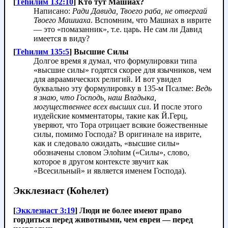
[
Теhилим 132:10
] Кто тут Машиах?
Написано:
Ради Давида, Твоего раба, не отвергай
Твоего Машиаха
. Вспомним, что Машиах в иврите
— это «помазанник», т.е. царь. Не сам ли Давид
имеется в виду?
[
Теhилим 135:5
] Высшие Силы
Долгое время я думал, что формулировки типа
«высшие силы» годятся скорее для язычников, чем
для авраамических религий. И вот увидел
буквально эту формулировку в 135-м Псалме:
Ведь
я знаю, что Господь, наш Владыка,
могущественнее всех высших сил
. И после этого
иудейские комментаторы, такие как Й.Герц,
уверяют, что Тора отрицает всякие божественные
силы, помимо Господа? В оригинале на иврите,
как и следовало ожидать, «высшие силы»
обозначены словом Элоhим («Силы», слово,
которое в другом контексте звучит как
«Всесильный» и является именем Господа).
Экклезиаст (Коhелет)
[
Экклезиаст 3:19
] Люди не более имеют право
гордиться перед животными, чем евреи — перед