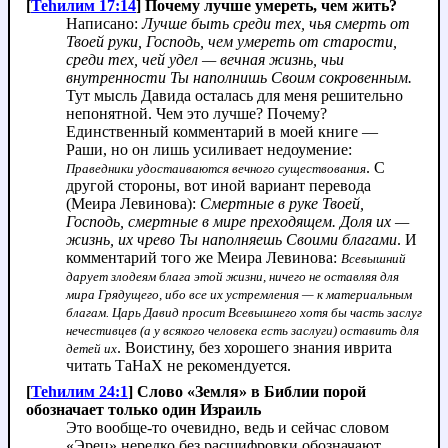
[
Теhилим 17:14
] Почему лучше умереть, чем жить?
Написано:
Лучше быть среди тех, чья смерть от
Твоей руки, Господь, чем умереть от старости,
среди тех, чей удел — вечная жизнь, чьи
внутренности Ты наполнишь Своим сокровенным.
Тут мысль Давида осталась для меня решительно
непонятной. Чем это лучше? Почему?
Единственный комментарий в моей книге —
Раши, но он лишь усиливает недоумение:
. С
Праведники удостаиваются вечного существования
другой стороны, вот иной вариант перевода
(Меира Левинова):
Смертные в руке Твоей,
Господь, смертные в мире преходящем. Доля их —
жизнь, их чрево Ты наполняешь Своими благами
. И
комментарий того же Меира Левинова:
Всевышний
дарует злодеям блага этой жизни, ничего не оставляя для
мира Грядущего, ибо все их устремления — к материальным
благам. Царь Давид просит Всевышнего хотя бы часть заслуг
нечестивцев (а у всякого человека есть заслуги) оставить для
. Воистину, без хорошего знания иврита
детей их
читать ТаНаХ не рекомендуется.
[
Теhилим 24:1
] Слово «Земля» в Библии порой
обозначает только один Израиль
Это вообще-то очевидно, ведь и сейчас словом
«Эрец» нередко без расшифровки обозначают