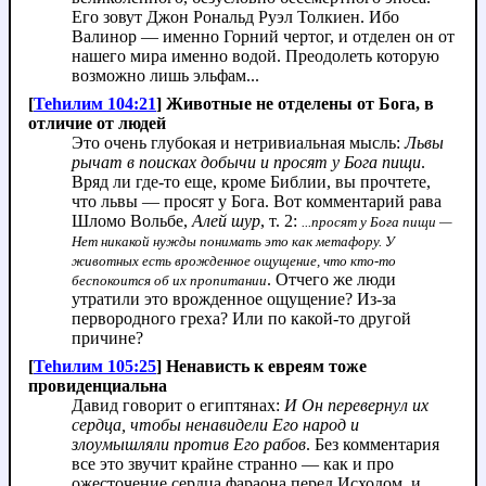
Его зовут Джон Рональд Руэл Толкиен. Ибо
Валинор — именно Горний чертог, и отделен он от
нашего мира именно водой. Преодолеть которую
возможно лишь эльфам...
[
Теhилим 104:21
] Животные не отделены от Бога, в
отличие от людей
Это очень глубокая и нетривиальная мысль:
Львы
рычат в поисках добычи и просят у Бога пищи
.
Вряд ли где-то еще, кроме Библии, вы прочтете,
что львы — просят у Бога. Вот комментарий рава
Шломо Вольбе,
Алей шур
, т. 2:
...просят у Бога пищи —
Нет никакой нужды понимать это как метафору. У
животных есть врожденное ощущение, что кто-то
. Отчего же люди
беспокоится об их пропитании
утратили это врожденное ощущение? Из-за
первородного греха? Или по какой-то другой
причине?
[
Теhилим 105:25
] Ненависть к евреям тоже
провиденциальна
Давид говорит о египтянах:
И Он перевернул их
сердца, чтобы ненавидели Его народ и
злоумышляли против Его рабов
. Без комментария
все это звучит крайне странно — как и про
ожесточение сердца фараона перед Исходом, и