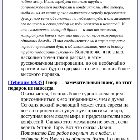
найти жену. И это требует великого труда и
сопровождается раздорами и конфликтами. Ибо теперь,
когда он из-за своих грехов включился в череду переселения
душ, у него есть обвинители на небесном суде, и они мешают
его поискам и сеют раздор между женихом и невестой. И
это называется «второй брак» — и это та же жена,
которая уже была с ним, как написано: «Бог возвращает
одиноких домой». И она соединяется с ним еще и еще раз в
череде переселения душ, и об этом сказано, что «Господу
Конечно же, я не знаю,
трудно подобрать суженых»
насколько точен такой рассказ, в этом
русскоязычном цитировании, но он необычайно
красив и как будто содержит отсветы знания более
высокого порядка.
[
Теhилим 69:37
] Гиюр — замечательный шанс, но этот
подарок не навсегда
Оказывается, Господь более суров к желающим
присоединиться к его избранникам, чем я думал.
Сегодня всякий желающий может стать евреем на
все сто процентов: существует практика гиюра,
доступная всем людям мира и представителям всех
конфессий. Однако этот мезханизм не вечен, если
верить Устной Торе. Вот что сказал Давид:
Потомство Его рабов получит их в надел, и
любящие Его Имя в них обитать будут
[в городах