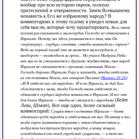
вообще про всю историю евреев, полную
притеснений и отверженности. Зачем Всевышнему
ненависть к Его же избранному народу? В
комментариях к этому псалму я увидел новые для
себя мысли, которые хочу процитировать.
Весь этот
псалом рассказывает о милосердии Господа по отношению к
Израилю. Почему же здесь упоминается о том, что Он
«перевернул... сердца» египтян, «чтобы ненавидели» евреев?
Ведь на первый взгляд это не является милосердием, а
наоборот — возмездием за грехи... Но учим в Мидраш Раба:
как масло не смешивается с другими жидкостями, так народ
Израиля не смешивается с прочими сыновьями Ноаха...
Господь даровал Израилю Тору и заповеди, чтобы отделить
их от потомков Ноаха, как говорит Писание (
Ваикро 20:26
):
»И Я отделю вас от народов». И если Израиль, не дай Бог,
сближается с ними, тогда Господь вновь отделяет их,
обновляя в сердцах народов ненависть к Израилю. И все это
(
Бейт
для блага Израиля — чтобы не смешался с народами
Леви, Шмот
). Вот еще один, более сильный
комментарий:
Сущностное состояние Израиля — быть
одиноким среди народов и отделенным от них. Поэтому в час,
когда евреи пытаются порвать с этим одиночеством и,
подражая поступкам других народов, в конце концов,
освободиться от своей еврейской сущности, — в тот час