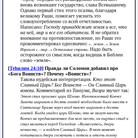
вновь возникшее государство, слава Всевышнему.
Однако первый стих этого псалма, благодаря
великому Раши, помогает уяснить это
словоупотребление со всей отчетливостью.
Написано:
Господу принаддежит земля и все, что
на ней, мир и все его обитатели.
Я не обратил
внимание на противопоставление, но Раши это
прокомментировал однозначно:
«...земля...» Земля
. Надо быть
Израиля «...мир...» Остальные страны
осторожнее со смыслом, когда видишь в Библии
слово «земля».
[
Теhилим 24:10
] Правда ли Соломон добавил про
«Бога Воинств»? Почему «Воинств»?
Такова иудейская интерпретация.
Кто этот
Славный Царь? Бог Воинств — Он Славный Царь
вовеки.
Комментарий из
Танхума, Ваэра
звучит так:
Этот стих произнес царь Шломо. Изготовленный Ковчег
Завета шириною в десять локтей необходимо было внести в
Святилище Храма через вход также шириною в десять
локтей. Когда увидел царь Шломо, что не могут внести
Ковчег на предназначенное для него место, он ощутил стыд и
стал молиться перед Господом: «Вознеситесь, двери
вечности, — и войдет Славный Царь». В тот момент
попытались двери соскочить с петель и отсечь голову