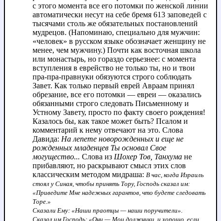
с этого момента все его потомки по женской линии
автоматически несут на себе бремя 613 заповедей с
тысячами столь же обязательных постановлений
мудрецов. (Напоминаю, специально для мужчин:
«человек» в русском языке обозначает женщину не
менее, чем мужчину.) Почти как восточная школа
или монастырь, но гораздо серьезнее: с момента
вступления в еврейство не только ты, но и твои
пра-пра-правнуки обязуются строго соблюдать
Завет. Как только первый еврей Авраам принял
обрезание, все его потомки — евреи — оказались
обязанными строго следовать Письменному и
Устному Завету, просто по факту своего рождения!
Казалось бы, как такое может быть? Псалом и
комментарий к нему отвечают на это. Слова
Давида:
На лепете новорожденных и еще не
рожденных младенцев Ты основал Свое
могущество...
Слова из
Шохер Тов, Танхума
не
прибавляют, но раскрывают смысл этих слов
классическим методом мидраша:
В час, когда Израиль
стоял у Синая, чтобы принять Тору, Господь сказал им:
«Приведите Мне надежных гарантов, что будете следовать
Торе.»
Сказали Ему: «Наши праотцы — наши поручители».
Сказал им Господь: «Они — Мои должники, и хорошо, если