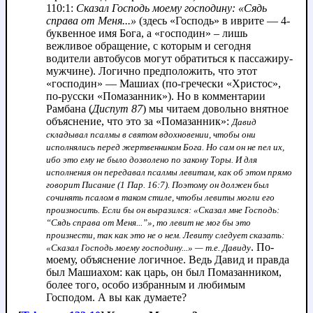
110:1:
Сказал Господь моему господину: «Сядь
справа от Меня...»
(здесь «Господь» в иврите — 4-
буквенное имя Бога, а «господин» – лишь
вежливое обращение, с которым и сегодня
водители автобусов могут обратиться к пассажиру-
мужчине). Логично предположить, что этот
«господин» — Машиах (по-гречески «Христос»,
по-русски «Помазанник»). Но в комментарии
Рамбана (
Диспут 87
) мы читаем довольно внятное
объяснение, что это за «Помазанник»:
Давид
складывал псалмы в святом вдохновении, чтобы они
исполнялись перед жертвенником Бога. Но сам он не пел их,
ибо это ему не было дозволено по закону Торы. И для
исполнения он передавал псалмы левитам, как об этом прямо
говорит Писание (1 Пар. 16:7). Поэтому он должен был
сочинять псалом в таком стиле, чтобы левиты могли его
произносить. Если бы он выразился: «Сказал мне Господь:
“Сядь справа от Меня...”», то левит не мог бы это
произнести, так как это не о нем. Левиту следует сказать:
. По-
«Сказал Господь моему господину...» — т.е. Давиду
моему, объяснение логичное. Ведь Давид и правда
был Машиахом: как царь, он был Помазанником,
более того, особо избранным и любимым
Господом. А вы как думаете?