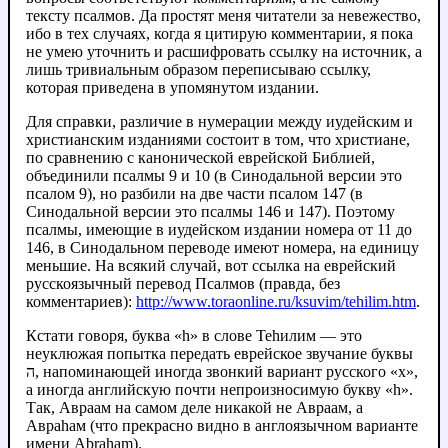
тексту псалмов. Да простят меня читатели за невежество,
ибо в тех случаях, когда я цитирую комментарии, я пока
не умею уточнить и расшифровать ссылку на источник, а
лишь тривиальным образом переписываю ссылку,
которая приведена в упомянутом издании.
Для справки, различие в нумерации между иудейским и
христианским изданиями состоит в том, что христиане,
по сравнению с канонической еврейской Библией,
объединили псалмы 9 и 10 (в Синодальной версии это
псалом 9), но разбили на две части псалом 147 (в
Синодальной версии это псалмы 146 и 147). Поэтому
псалмы, имеющие в иудейском издании номера от 11 до
146, в Синодальном переводе имеют номера, на единицу
меньшие. На всякий случай, вот ссылка на еврейский
русскоязычный перевод Псалмов (правда, без
комментариев):
http://www.toraonline.ru/ksuvim/tehilim.htm
.
Кстати говоря, буква «h» в слове Теhилим — это
неуклюжая попытка передать еврейское звучание буквы
ה, напоминающей иногда звонкий вариант русского «х»,
а иногда английскую почти непроизносимую букву «h».
Так, Авраам на самом деле никакой не Авраам, а
Авраhам (что прекрасно видно в англоязычном варианте
имени Abraham).