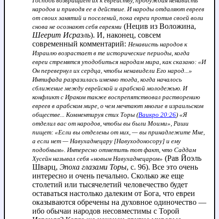
Господь возвращает их к еврейству, пробуждая ненависть
народов и приводя ее в действие. И народы отдаляют евреев
от своих занятий и поселений, пока евреи против своей воли
(Нецив из Воложина,
снова не осознают себя евреями
Шеерит Исраэль
). И, наконец, совсем
современный комментарий:
Ненависть народов к
Израилю возрастает в те исторические периоды, когда
евреи стремятся уподобиться народам мира, как сказано: «И
Он перевернул их сердца, чтобы ненавидели Его народ...»
Интифада разразилась именно тогда, когда началось
сближение между еврейской и арабской молодежью. И
конфликт с Ираком также воспрепятствовал растворению
евреев в арабском мире, о чем мечтают многие в израильском
обществе... Комментируя стих Торы (
Ваикро 20:26
) «Я
отделил вас от народов, чтобы вы были Моими», Раши
пищет: «Если вы отделены от них, — вы принадлежите Мне,
а если нет — Навухаднецару [Навуходоносору] и ему
подобным». Интересно отметить тот факт, что Саддам
(Рав Йоэль
Хусейн называл себя «новым Навухаднецаром»
Шварц,
Эпоха глазами Торы
, с. 96). Все это очень
интересно и очень печально. Сколько же еще
столетий или тысячелетий человечество будет
оставаться настолько далеким от Бога, что евреи
оказываются обречены на духовное одиночество —
ибо обычаи народов несовместимы с Торой