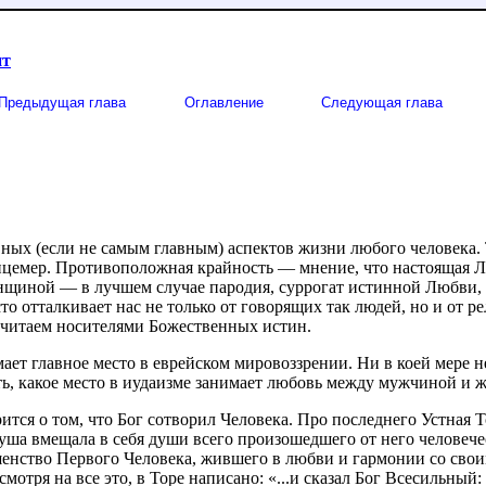
ит
Предыдущая глава
Оглавление
Следующая глава
ных (если не самым главным) аспектов жизни любого человека. Т
ицемер. Противоположная крайность — мнение, что настоящая Лю
щиной — в лучшем случае пародия, суррогат истинной Любви, 
то отталкивает нас не только от говорящих так людей, но и от р
читаем носителями Божественных истин.
мает главное место в еврейском мировоззрении. Ни в коей мере н
ть, какое место в иудаизме занимает любовь между мужчиной и 
ится о том, что Бог сотворил Человека. Про последнего Устная Т
уша вмещала в себя души всего произошедшего от него человече
шенство Первого Человека, жившего в любви и гармонии со сво
отря на все это, в Торе написано: «...и сказал Бог Всесильный