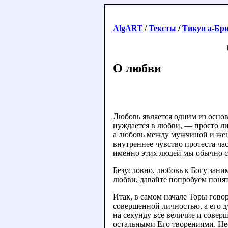
AlgART
/
Тексты
/
Тикун а-Бр
О любви
Любовь является одним из основ
нуждается в любви, — просто л
а любовь между мужчиной и жен
внутреннее чувство протеста час
именно этих людей мы обычно с
Безусловно, любовь к Богу зани
любви, давайте попробуем поня
Итак, в самом начале Торы говор
совершенной личностью, а его д
на секунду все величие и совер
остальными Его творениями. Несм