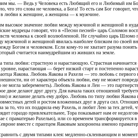
зим мы. — Ведь у Человека есть Любящий его и Любимый им Бог
о, что это слова не человека, а Бога! То есть сам Бог говорит, 
 в любви к женщине, а женщина — к мужчине.
 высокое значение любви между мужчиной и женщиной в иудаи
ские мудрецы говорят, что в «Песни песней» царь Соломон восп
увств человека к своей возлюбленной. Не случайно царь Шломо 
у мужчиной и женщиной явилась наиболее близким по своей вн
жду Богом и человеком. Если кому-то не хватает разума понять 
который считается наимудрейшим из живших на земле.
а типа любви: страстную и нарастающую. Страстная начинается 
 уровне, нарастающая — берет низкий старт и постепенно нарас
аотца Яакова. Любовь Яакова и Рахели — это любовь с первого в
 внешности, ни от характера объекта любви, ему не может повред
 не могла забеременеть). Любовь Яакова и Леи — это партнерств
рое двое делают друг другу. Для начала таких отношений требуе
ии) и желание делать ему добро. Любовь по типу любви Яакова 
совместных детей и ростом вложенных друг в друга сил. Отношен
за то, что их подарила ему Рахель, и любит Лею за тех детей, 
лядит гораздо привлекательнее, Тора показывает нам ее недолгов
чае с праматерью Рахелью), или со временем трансформируется в
Хевроне вместе с праотцем Яаковым захоронена именно праматер
сравнить с двумя типами клея: медленно-склеивающим и момент