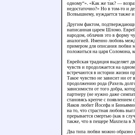
одному“». «Как же так? — возра
недостаточно?» Но в том-то и дел
Всевышнему, нуждается также и
Другим фактом, подтверждающим
написанная царем Шломо. Еврей
народом, облачив это в форму ч
аналогией. Именно любовь межд
примером для описания любви ме
положиться на царя Соломона, 
Еврейская традиция выделяет дв
чувств и продолжается на одном
встречаются в истории жизни пр
Такое чувство не зависит ни от
продолжению рода (Рахель долго
зависимости от того добра, кото
партнеру (не нужно даже симпат
становясь крепче с появлением 
Яаков любит Йосефа и Биньямина 
на то, что страстная любовь выг
прерывается смертью (как в слу
также, что в пещере Махпела в 
Два типа любви можно образно 