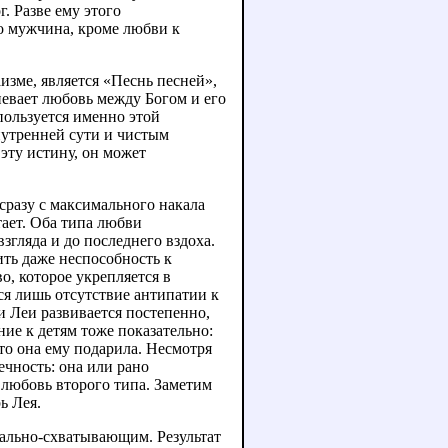
. Разве ему этого
что мужчина, кроме любви к
зме, является «Песнь песней»,
евает любовь между Богом и его
пользуется именно этой
утренней сути и чистым
эту истину, он может
сразу с максимального накала
тает. Оба типа любви
згляда и до последнего вздоха.
ить даже неспособность к
о, которое укрепляется в
тся лишь отсутствие антипатии к
и Леи развивается постепенно,
ие к детям тоже показательно:
что она ему подарила. Несмотря
ечность: она или рано
 любовь второго типа. Заметим
ь Лея.
ально-схватывающим. Результат