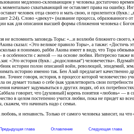
ользовании медленно-склеивающим у человека достаточно време
к моментально схватывающий не оставляет права на ошибку. Инт
оставит человек отца своего и мать свою, и прилепится (букв.: „
шит 2:24). Слово «двекут» (название процесса, образованного от
ции как для описания высшей формы сближения человека с Бого
я не вспомнить заповедь Торы: «...и возлюби ближнего своего, 
 Акива сказал: «Это великое правило Торы», а также: «Достичь э
сколько я понимаю, рабби Акива имеет в виду, что Тора обязыва
— в особенности с женой — на основе любви. Интересно также 
зая: «Это история (букв.: „родословная“) человечества». Вдумайт
ебник истории полон описаний войн, революций, эпидемий, земл
мать историю именно так. Бен Азай предлагает качественно др
ви. Точнее говоря, история, в процессе которой человечество у
ала он думает только о себе (как удовлетворить свои потребности
ения начинает задумываться о других людях, об их потребностях
 Каббала говорит, что [духовный] корень понятия «любовь» — в с
ечество в целом постепенно учится любви, пока не придет ко все
 скажем, что начинать надо с семьи.
любовь, и ненависть. Только от самого человека зависит, на чт
Предыдущая глава
Оглавление
Следующая глава