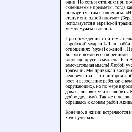
один. Но есть и отличия: при п
склеиваемые предметы, тогда ка
пользуется этим сравнением: «И 
станут они одной плотью» (Бере
используется в еврейской тради
между мужем и женой.
При обсуждении этой темы нельз
еврейский мудрец I–II вв. рабби
отношениях [мужа] с женой». На
Богом и всеми его творениями 
заповеди другого мудреца, Бен А
замечательная мысль! Любой уч
трагедий. Мы привыкли восприни
человечества — это история люб
рост и взросление ребенка: снач
окружающих), но по мере взросл
давать, человек учится любить.
добро другому). Так же и челов
обращаясь к словам рабби Акивы,
Конечно, в жизни встречаются и 
хочет учиться.