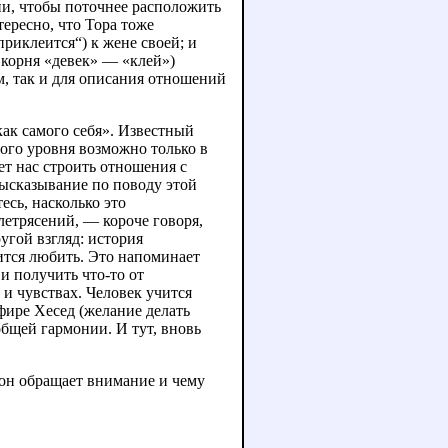
ни, чтобы поточнее расположить
ересно, что Тора тоже
приклеится“) к жене своей; и
 корня «девек» — «клей»)
м, так и для описания отношений
как самого себя». Известный
того уровня возможно только в
ет нас строить отношения с
высказывание по поводу этой
есь, насколько это
етрясений, — короче говоря,
угой взгляд: история
чится любить. Это напоминает
 и получить что-то от
 и чувствах. Человек учится
фире Хесед (желание делать
общей гармонии. И тут, вновь
о он обращает внимание и чему