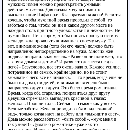
мужских измен можно предотвратить умными
действиями жены. Для начала хочу вспомнить
высказывание Пифагора: «Благоразумная жена! Если ты
хочешь, чтобы муж твой время проводил с тобой, то
заботься о том, чтобы он ни в каком другом месте не
находил столь приятного удовольствия и нежности». Не
нужно быть Пифагором, чтобы понять простую истину:
жена должна проявлять внимание к своему мужу. Так
вот, внимание жены (хотя бы его часть) должно быть
направленно непосредственно на мужа. Многих жен
подвела неправильная мысль: «Разве он не понимает, что
я занята домом и детьми? И разве это делается не для
него?» Безусловно, все это очень важно. Каждое усилие,
потраченное на семью, крайне ценно, но не стоит
забывать с чего все начиналось, — то время, когда еще не
было ни дома, ни детей, и внимание всецело было
направлено друг на друга. Это было время романтики.
Время, когда оба старались понравиться друг другу.
Девушка стремилась выглядеть красивой в глазах
жениха... Прошли годы. Сейчас — семья «как у всех».
Вечные заботы. Жена «приводит себя в надлежащий
вид», только когда идет на работу или «выходит в свет».
Дома можно расслабиться, «быть собой», «муж меня и
так узнает!» Думать о романтике «уже как-то
несерьезно». И вот в такой «благополучной» семье