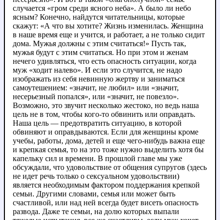
случается «гром среди ясного неба». А было ли небо
ясным? Конечно, найдутся читательницы, которые
скажут: «А что вы хотите? Жизнь изменилась. Женщина
в наше время еще и учится, и работает, а не только сидит
дома. Мужья должны с этим считаться!» Пусть так,
мужья будут с этим считаться. Но при этом и женам
нечего удивляться, что есть опасность ситуации, когда
муж «ходит налево». И если это случится, не надо
изображать из себя невинную жертву и заниматься
самоутешением: «значит, не любил» или «значит,
несерьезный попался», или «значит, не повезло».
Возможно, это звучит несколько жестоко, но ведь наша
цель не в том, чтобы кого-то обвинить или оправдать.
Наша цель — предотвратить ситуацию, в которой
обвиняют и оправдываются. Если для женщины кроме
учебы, работы, дома, детей и еще чего-нибудь важна еще
и крепкая семья, то на это тоже нужно выделить хотя бы
капельку сил и времени. В прошлой главе мы уже
обсуждали, что удовольствие от общения супругов (здесь
не идет речь только о сексуальном удовольствии)
является необходимым фактором поддержания крепкой
семьи. Другими словами, семья или может быть
счастливой, или над ней всегда будет висеть опасность
развода. Даже те семьи, на долю которых выпали