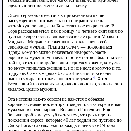
тяжелые испытания, все же счастливы, если муж хочет
сделать приятное жене, а жена — мужу.
Стоит серьезно отнестись к приведенным выше
рассуждениям, потому как они опираются не на
житейскую логику, а на Божественное откровение. В
Торе рассказывается, как к концу 40-летнего скитания по
пустыне евреи останавливаются возле границ Моава и
Мидьяна. Мидьянские женщины завлекают к себе
еврейских мужчин. Плата за услугу — поклониться
идолу. Кому-то могло показаться недорого. Часть
еврейских мужчин «из вежливости» готовы были на это
пойти, кто-то «попробовал» и вернулся к жене, кому-то
по вкусу пришлась женщина, но не идол; а кому-то и то,
и другое. Самых «ярых» было 24 тысячи, и все они
4
быстро умирают от начавшейся эпидемии
. Хотя
Всевышний наказал их за идолопоклонство, явно не оно
являлось целью мужчин...
Эта история как-то совсем не вяжется с образом
хорошего семьянина, который закрепился за еврейскими
мужьями в среде народов Великого Рассеяния. Еще
больше проблема усугубляется тем, что речь идет о
поколении евреев, которые 40 лет ходили по пустыне по
Слову Бога, о людях, евших каждый день ман! Чтобы
понять причины факта столь массового разврата