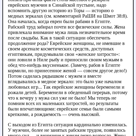
еврейских мужчин в Синайской пустыне, надо
вспомнить другую историю из Торы — историю о
медных зеркалах (см. комментарий РаШИ на Шмот 38:8).
Она началась, когда евреи были рабами в Египте.
Рабский труд забирал почти все физические силы. Жена
привлекала внимание мужа лишь незначительное время
после свадьбы. Как в такой ситуации обеспечить
продолжение рода? Еврейские женщины, не имевшие в
своем арсенале косметических средств, доступных
египтянкам, придумывали свои «женские хитрости»:
они ловили в Ниле рыбу и приносили своим мужьям в
обед что-нибудь вкусненькое. (Замечу, рабов в Египте
кормили, но принесенное женой — совсем другое дело!)
Потом садилась рядышком с мужем и вместе
вглядывались в медное зеркало: это было уже началом
любовных игр... Так еврейские женщины беременели и
рожали детей. Беременели в обеденный перерыв, потому
что к вечеру у мужа сил уже не было! Мы теперь не
помним всех их маленьких хитростей, но результаты
были впечатляющими: еврейские семьи были самыми
крепкими, а рождаемость — очень высокой.
С выходом из Египта ситуация кардинально изменилась.
У мужчин, более не занятых рабским трудом, появилось
много сил — и внимание к женам резко возросло. Жены