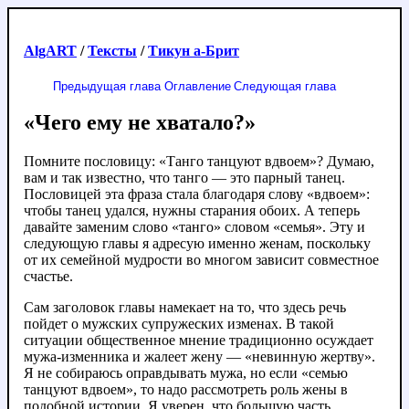
AlgART
/
Тексты
/
Тикун а-Брит
Предыдущая глава
Оглавление
Следующая глава
«Чего ему не хватало?»
Помните пословицу: «Танго танцуют вдвоем»? Думаю,
вам и так известно, что танго — это парный танец.
Пословицей эта фраза стала благодаря слову «вдвоем»:
чтобы танец удался, нужны старания обоих. А теперь
давайте заменим слово «танго» словом «семья». Эту и
следующую главы я адресую именно женам, поскольку
от их семейной мудрости во многом зависит совместное
счастье.
Сам заголовок главы намекает на то, что здесь речь
пойдет о мужских супружеских изменах. В такой
ситуации общественное мнение традиционно осуждает
мужа-изменника и жалеет жену — «невинную жертву».
Я не собираюсь оправдывать мужа, но если «семью
танцуют вдвоем», то надо рассмотреть роль жены в
подобной истории. Я уверен, что большую часть