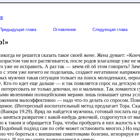
ит
Предыдущая глава
Оглавление
Следующая глава
ю!»
когда не решится сказать такое своей жене. Жена думает: «Кон
возрастом там все растягивается, после родов влагалище уже не 
 уже не исправить. А раз так — зачем ей об этом говорить? Зач
о с этим уже ничего не поделаешь, создают негативное напряже
рых мужчин такая ситуация толкает на поиск молоденьких, неро
. Кто-то идет еще дальше — и так появляется спрос на детскую 
интересовать не только девочки, но и мальчики. Так ломаются 
ными явлениями полицейскими мерами лишь повышает цены услу
дложением малоэффективно — надо что-то делать со спросом. П
димое. (Интересный воспитательный метод предлагает Тора. Ска
» (Ваикра 19:29). Вряд ли найдется мужчина, готовый послать на
ь заняться развратом с какой-нибудь девочкой, содрогнутся от м
о к таким и обращается Тора, чтобы пробудить в них жалость к ч
! Подобный подход сам по себе может остановить многих.) Но на
вно что бороться с внешними симптомами болезни, игнорируя ее 
ика. И тут мы опять возвращаемся в семью.