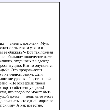
чил — значит, доволен». Муж
может стать таким узким и
ем ее обижать?» Вот так ложная
ние в большом количестве даже
жавших, худеньких в надежде
проституцию. Кто-то опускается
судьбы. Это продолжается
г на черном рынке. Да и
овышение уровня общественной
зано: «Не оскверняй твоей
 разврат собственную дочь!
ысли, что подобное может быть
ужой дочке, — ведь на ее месте
до признать, что одной моралью
причину. А как известно,