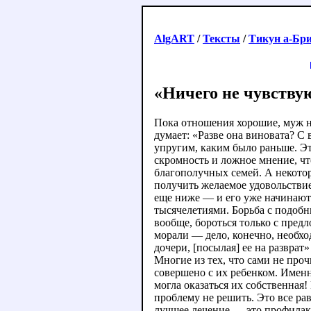
AlgART
/
Тексты
/
Тикун а-Бр
«Ничего не чувству
Пока отношения хорошие, муж ни
думает: «Разве она виновата? С 
упругим, каким было раньше. Это
скромность и ложное мнение, чт
благополучных семей. А некото
получить желаемое удовольствие
еще ниже — и его уже начинают 
тысячелетиями. Борьба с подоб
вообще, бороться только с пре
морали — дело, конечно, необхо
дочери, [посылая] ее на разврат
Многие из тех, что сами не проч
совершено с их ребенком. Именн
могла оказаться их собственная
проблему не решить. Это все ра
лучшее лечение — это профилакт