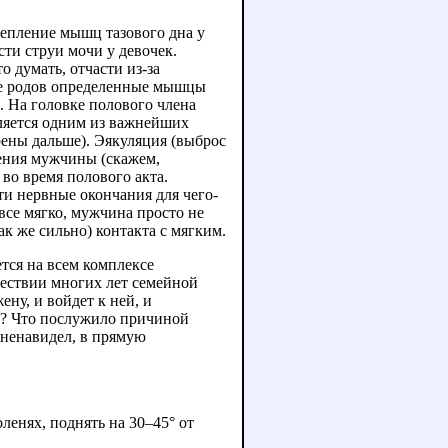
крепление мышц тазового дна у
ти струи мочи у девочек.
 думать, отчасти из-за
вие родов определенные мышцы
. На головке полового члена
ляется одним из важнейших
рены дальше). Эякуляция (выброс
дения мужчины (скажем,
во время полового акта.
ти нервные окончания для чего-
все мягко, мужчина просто не
ак же сильно) контакта с мягким.
тся на всем комплексе
ествии многих лет семейной
ену, и войдет к ней, и
сь? Что послужило причиной
озненавидел, в прямую
ленях, поднять на 30–45° от