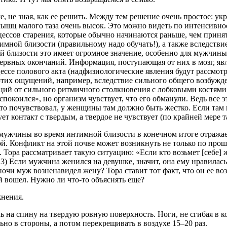
е, не зная, как ее решить. Между тем решение очень простое: у
мышц малого таза очень высок. Это можно видеть по интенсивнос
цессов старения, которые обычно начинаются раньше, чем принято
имной близости (правильному надо обучать!), а также вследст
й близости это имеет огромное значение, особенно для мужчины
нервных окончаний. Информация, поступающая от них в мозг, яв
ессе полового акта (надфизиологические явления будут рассмот
 этих ощущений, например, вследствие сильного общего возбуж
ций от сильного ритмичного столкновения с лобковыми костями 
окоился», но организм чувствует, что его обманули. Ведь все э
о почувствовал, у женщины там должно быть жестко. Если там 
ет контакт с твердым, а твердое не чувствует (по крайней мере т
ужчины во время интимной близости в конечном итоге отражае
. Конфликт на этой почве может возникнуть не только по прош
. Тора рассматривает такую ситуацию: «Если кто возьмет [себе] ж
:13) Если мужчина женился на девушке, значит, она ему нравила
ночи муж возненавидел жену? Тора ставит тот факт, что он ее в
ей вошел. Нужно ли что-то объяснять еще?
нения.
на спину на твердую ровную поверхность. Ноги, не сгибая в ко
ьно в стороны, а потом перекрещивать в воздухе 15–20 раз.