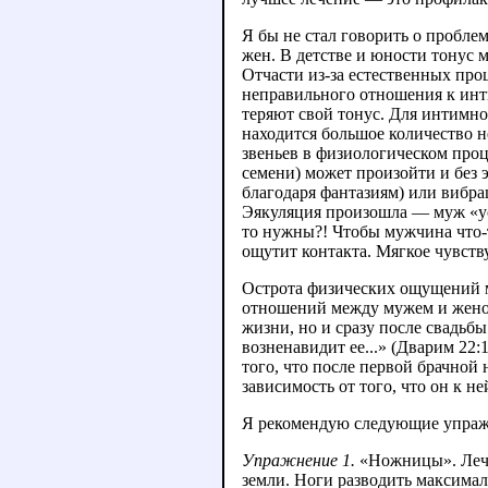
Я бы не стал говорить о проблем
жен. В детстве и юности тонус 
Отчасти из-за естественных про
неправильного отношения к инт
теряют свой тонус. Для интимно
находится большое количество 
звеньев в физиологическом проц
семени) может произойти и без
благодаря фантазиям) или вибра
Эякуляция произошла — муж «усп
то нужны?! Чтобы мужчина что-т
ощутит контакта. Мягкое чувству
Острота физических ощущений м
отношений между мужем и женой
жизни, но и сразу после свадьбы
возненавидит ее...» (Дварим 22
того, что после первой брачной 
зависимость от того, что он к н
Я рекомендую следующие упраж
Упражнение 1.
«Ножницы». Лечь 
земли. Ноги разводить максимал