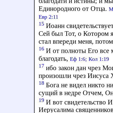
благодати и истины; и мы 
Единородного от Отца.
М
Евр 2:11
15
Иоанн свидетельствует 
Сей был Тот, о Котором 
стал впереди меня, пото
16
И от полноты Его все 
благодать,
Еф 1:6;
Кол 1:19
17
ибо закон дан чрез Мои
произошли чрез Иисуса 
18
Бога не видел никто н
сущий в недре Отчем, Он
19
И вот свидетельство И
Иерусалима священников 