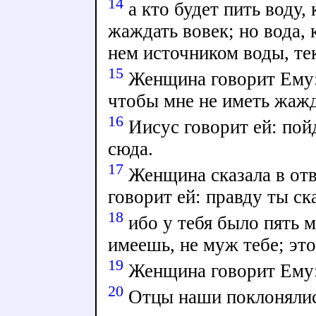
14
а кто будет пить воду,
жаждать вовек; но вода, 
нем источником воды, те
15
Женщина говорит Ему: 
чтобы мне не иметь жажд
16
Иисус говорит ей: пой
сюда.
17
Женщина сказала в отв
говорит ей: правду ты ска
18
ибо у тебя было пять м
имеешь, не муж тебе; это
19
Женщина говорит Ему: 
20
Отцы наши поклонялись 