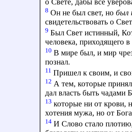
о Свете, дабы все уверов
8
Он не был свет, но
был 
свидетельствовать о Свет
9
Был Свет истинный, Ко
человека, приходящего в
10
В мире был, и мир чрез
познал.
11
Пришел к своим, и сво
12
А тем, которые принял
дал власть быть чадами
13
которые ни от крови, н
хотения мужа, но от Бог
14
И Слово стало плотию,