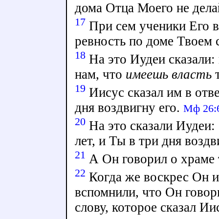
дома Отца Моего не дела
17
При сем ученики Его в
ревность по доме Твоем 
18
На это Иудеи сказали:
нам, что
имеешь власть
т
19
Иисус сказал им в отве
дня воздвигну его.
Мф 26:
20
На это сказали Иудеи:
лет, и Ты в три дня возд
21
А Он говорил о храме 
22
Когда же воскрес Он и
вспомнили, что Он говор
слову, которое сказал Ии