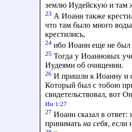
землю Иудейскую и там ж
23
А Иоанн также крестил
что там было много воды
крестились,
24
ибо Иоанн еще не был 
25
Тогда у Иоанновых уч
Иудеями об очищении.
26
И пришли к Иоанну и с
Который был с тобою пр
свидетельствовал, вот Он
Ин 1:27
27
Иоанн сказал в ответ: 
принимать
на себя,
если н
28