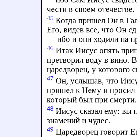
чести в своем отечестве.
45
Когда пришел Он в Гал
Его, видев все, что Он с
— ибо и они ходили на п
46
Итак Иисус опять приш
претворил воду в вино. 
царедворец, у которого 
47
Он, услышав, что Иису
пришел к Нему и просил 
который был при смерти.
48
Иисус сказал ему: вы н
знамений и чудес.
49
Царедворец говорит Ем