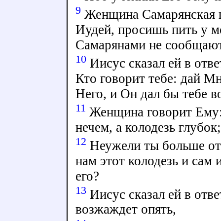
9
Женщина Самарянская г
Иудей, просишь пить у м
Самарянами не сообщаю
10
Иисус сказал ей в отве
Кто говорит тебе: дай Мн
Него, и Он дал бы тебе 
11
Женщина говорит Ему: 
нечем, а колодезь глубок
12
Неужели ты больше отц
нам этот колодезь и сам и
его?
13
Иисус сказал ей в отве
возжаждет опять,