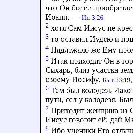
что Он более приобретае
Иоанн, —
Ин 3:26
2
хотя Сам Иисус не крес
3
то оставил Иудею и пош
4
Надлежало же Ему прох
5
Итак приходит Он в го
Сихарь, близ участка зе
своему Иосифу.
Быт 33:19,
6
Там был колодезь Иаков
пути, сел у колодезя. Бы
7
Приходит женщина из С
Иисус говорит ей: дай Мн
8
Ибо ученики Его отлучи