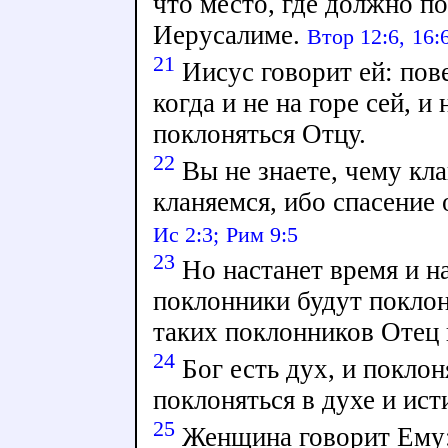
что место, где должно по
Иерусалиме.
Втор 12:6,
16:6
21
Иисус говорит ей: пове
когда и не на горе сей, и
поклоняться Отцу.
22
Вы не знаете, чему кла
кланяемся, ибо спасение
Ис 2:3;
Рим 9:5
23
Но настанет время и н
поклонники будут поклон
таких поклонников Отец 
24
Бог есть дух, и покл
поклоняться в духе и ист
25
Женщина говорит Ему: 