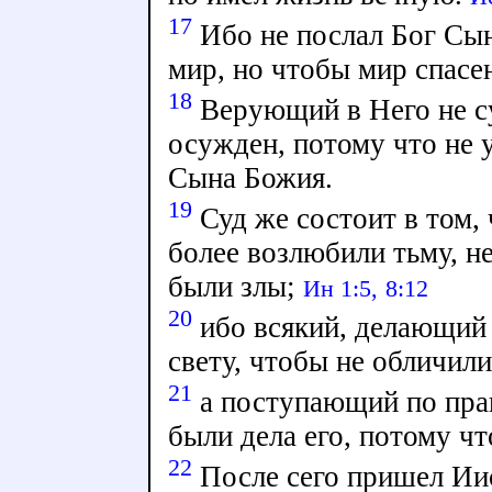
17
Ибо не послал Бог Сын
мир, но чтобы мир спасе
18
Верующий в Него не с
осужден, потому что не 
Сына Божия.
19
Суд же состоит в том, 
более возлюбили тьму, не
были злы;
Ин 1:5,
8:12
20
ибо всякий, делающий з
свету, чтобы не обличили
21
а поступающий по прав
были дела его, потому чт
22
После сего пришел Ии