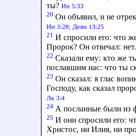
ты?
Ин 5:33
20
Он объявил, и не отрек
Ин 3:28;
Деян 13:25
21
И спросили его: что же
Пророк? Он отвечал: нет
22
Сказали ему: кто же ты
пославшим нас: что ты с
23
Он сказал: я глас вопи
Господу, как сказал прор
Лк 3:4
24
А посланные были из 
25
И они спросили его: чт
Христос, ни Илия, ни пр