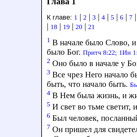
Глава 1
|
|
|
|
|
|
К главе:
1
2
3
4
5
6
7
|
|
|
|
18
19
20
21
1
В начале было Слово, и
было Бог.
Притч 8:22;
1Ин 1
2
Оно было в начале у Бо
3
Все чрез Него начало бы
быть, что начало быть.
Бы
4
В Нем была жизнь, и жи
5
И свет во тьме светит, и
6
Был человек, посланный
7
Он пришел для свидетел