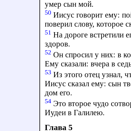
умер сын мой.
50
Иисус говорит ему: по
поверил слову, которое с
51
На дороге встретили ег
здоров.
52
Он спросил у них: в ко
Ему сказали: вчера в сед
53
Из этого отец узнал, ч
Иисус сказал ему: сын тв
дом его.
54
Это второе чудо сотво
Иудеи в Галилею.
Глава 5