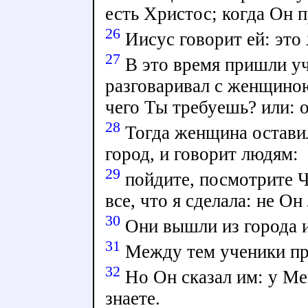
есть Христос; когда Он п
26
Иисус говорит ей: это
27
В это время пришли уч
разговаривал с женщиною
чего Ты требуешь? или: 
28
Тогда женщина оставил
город, и говорит людям:
29
пойдите, посмотрите Ч
все, что я сделала: не О
30
Они вышли из города и
31
Между тем ученики про
32
Но Он сказал им: у Ме
знаете.