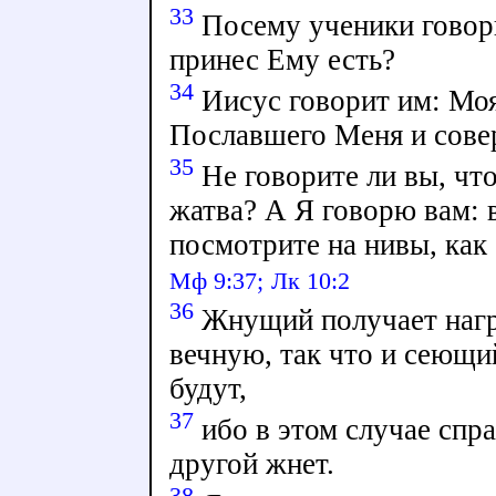
33
Посему ученики говор
принес Ему есть?
34
Иисус говорит им: Моя
Пославшего Меня и сове
35
Не говорите ли вы, что
жатва? А Я говорю вам: 
посмотрите на нивы, как 
Мф 9:37;
Лк 10:2
36
Жнущий получает награ
вечную, так что и сеющи
будут,
37
ибо в этом случае спра
другой жнет.
38