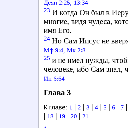
Деян 2:25,
13:34
23
И когда Он был в Иеру
многие, видя чудеса, кот
имя Его.
24
Но Сам Иисус не вверя
Мф 9:4;
Мк 2:8
25
и не имел нужды, чтоб
человеке, ибо Сам знал, 
Ин 6:64
Глава 3
|
|
|
|
|
|
К главе:
1
2
3
4
5
6
7
|
|
|
|
18
19
20
21