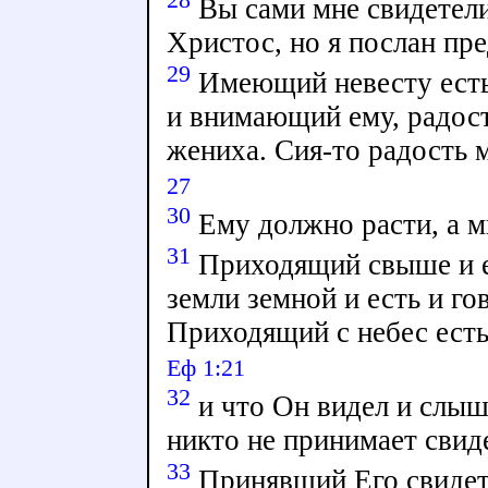
Вы сами мне свидетели 
Христос, но я послан пр
29
Имеющий невесту есть 
и внимающий ему, радост
жениха. Сия-то радость 
27
30
Ему должно расти, а м
31
Приходящий свыше и е
земли земной и есть и го
Приходящий с небес ест
Еф 1:21
32
и что Он видел и слыша
никто не принимает свид
33
Принявший Его свидете