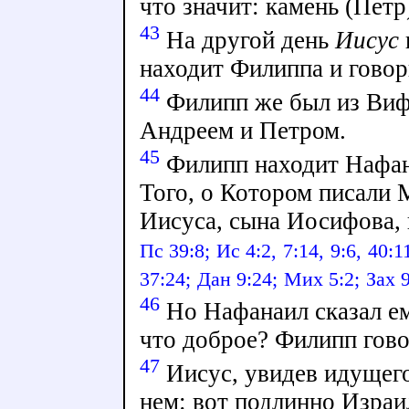
что значит: камень (Петр
43
На другой день
Иисус
находит Филиппа и говор
44
Филипп же был из Виф
Андреем и Петром.
45
Филипп находит Нафан
Того, о Котором писали 
Иисуса, сына Иосифова, 
Пс 39:8;
Ис 4:2,
7:14,
9:6,
40:1
37:24;
Дан 9:24;
Мих 5:2;
Зах 9
46
Но Нафанаил сказал ем
что доброе? Филипп гово
47
Иисус, увидев идущего
нем: вот подлинно Израи