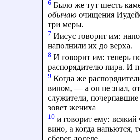
6
Было же тут шесть кам
обычаю
очищения Иудейс
три меры.
7
Иисус говорит им: напо
наполнили их до верха.
8
И говорит им: теперь по
распорядителю пира. И п
9
Когда же распорядитель
вином, — а он не знал, о
служители, почерпавшие 
зовет жениха
10
и говорит ему: всякий
вино, а когда напьются, 
сберег доселе.