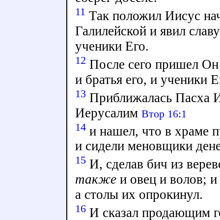
11
Так положил Иисус нач
Галилейской и явил слав
ученики Его.
12
После сего пришел Он 
и братья его, и ученики 
13
Приближалась Пасха И
Иерусалим
Втор 16:1
14
и нашел, что в храме п
и сидели меновщики дене
15
И, сделав бич из верев
также
и овец и волов; и
а столы их опрокинул.
16
И сказал продающим го