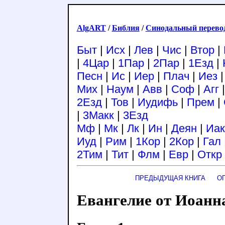
AlgART
/
Библия
/
Синодальный перево
Быт
|
Исх
|
Лев
|
Чис
|
Втор
|
|
4Цар
|
1Пар
|
2Пар
|
1Езд
|
Песн
|
Ис
|
Иер
|
Плач
|
Иез
Мих
|
Наум
|
Авв
|
Соф
|
Агг
2Езд
|
Тов
|
Иудифь
|
Прем
|
|
3Макк
|
3Езд
Мф
|
Мк
|
Лк
|
Ин
|
Деян
|
Иак
Иуд
|
Рим
|
1Кор
|
2Кор
|
Гал
2Тим
|
Тит
|
Флм
|
Евр
|
Откр
ПРЕДЫДУЩАЯ КНИГА
О
Евангелие от Иоанн