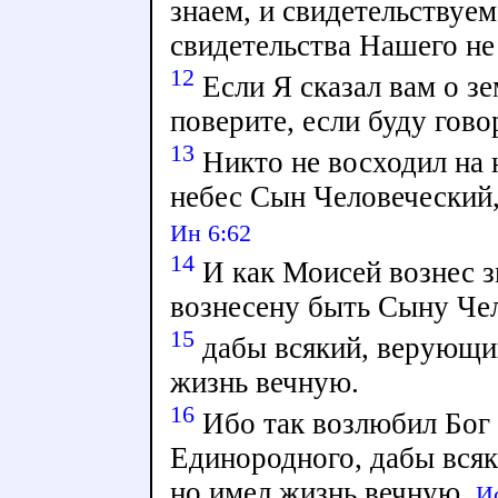
знаем, и свидетельствуем
свидетельства Нашего не
12
Если Я сказал вам о зе
поверите, если буду гово
13
Никто не восходил на 
небес Сын Человеческий,
Ин 6:62
14
И как Моисей вознес з
вознесену быть Сыну Че
15
дабы всякий, верующий
жизнь вечную.
16
Ибо так возлюбил Бог 
Единородного, дабы всяк
но имел жизнь вечную.
Ис