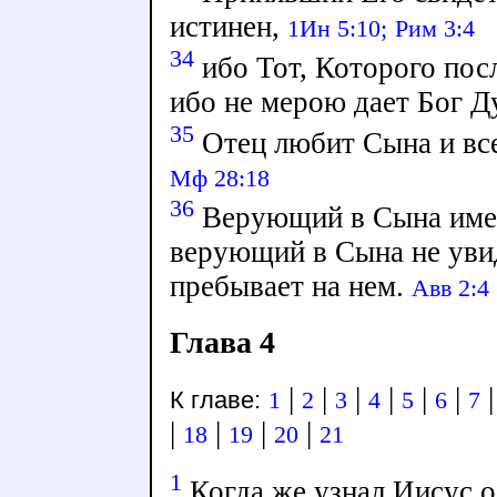
истинен,
1Ин 5:10;
Рим 3:4
34
ибо Тот, Которого посл
ибо не мерою дает Бог Д
35
Отец любит Сына и все
Мф 28:18
36
Верующий в Сына имее
верующий в Сына не уви
пребывает на нем.
Авв 2:4
Глава 4
|
|
|
|
|
|
К главе:
1
2
3
4
5
6
7
|
|
|
|
18
19
20
21
1
Когда же узнал Иисус 