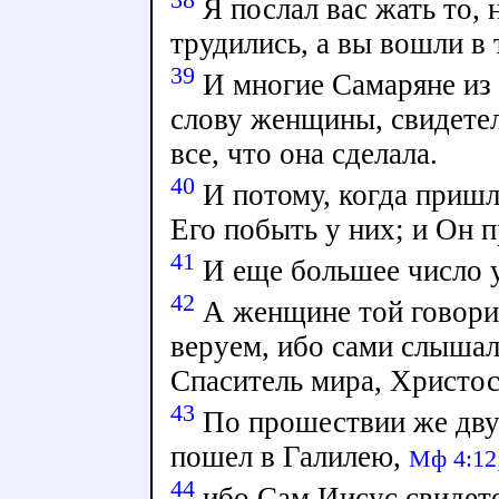
Я послал вас жать то, 
трудились, а вы вошли в 
39
И многие Самаряне из 
слову женщины, свидетел
все, что она сделала.
40
И потому, когда пришл
Его побыть у них; и Он п
41
И еще большее число у
42
А женщине той говорил
веруем, ибо сами слышал
Спаситель мира, Христос
43
По прошествии же дву
пошел в Галилею,
Мф 4:12
44
ибо Сам Иисус свидете