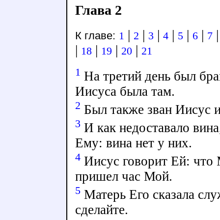
Глава 2
|
|
|
|
|
|
К главе:
1
2
3
4
5
6
7
|
|
|
|
18
19
20
21
1
На третий день был бра
Иисуса была там.
2
Был также зван Иисус и
3
И как недоставало вина
Ему: вина нет у них.
4
Иисус говорит Ей: что 
пришел час Мой.
5
Матерь Его сказала слу
сделайте.