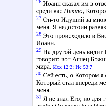
26
Иоанн сказал им в отве
среди вас
Некто,
Которог
27
Он-то Идущий за мною
меня. Я недостоин развяз
28
Это происходило в Виф
Иоанн.
29
На другой день видит 
говорит: вот Агнец Бож
мира.
Исх 12:3;
Ис 53:7
30
Сей есть, о Котором я 
Который стал впереди ме
меня.
31
Я не знал Его; но для 