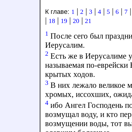
|
|
|
|
|
|
К главе:
1
2
3
4
5
6
7
|
|
|
|
18
19
20
21
1
После сего был праздни
Иерусалим.
2
Есть же в Иерусалиме 
называемая по-еврейски 
крытых ходов.
3
В них лежало великое м
хромых, иссохших, ожи
4
ибо Ангел Господень по
возмущал воду, и кто пе
возмущении воды, тот вы