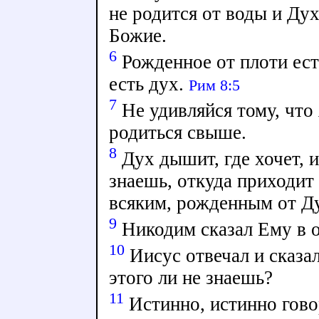
не родится от воды и Дух
Божие.
6
Рожденное от плоти ест
есть дух.
Рим 8:5
7
Не удивляйся тому, что 
родиться свыше.
8
Дух дышит, где хочет, и
знаешь, откуда приходит 
всяким, рожденным от Д
9
Никодим сказал Ему в о
10
Иисус отвечал и сказа
этого ли не знаешь?
11
Истинно, истинно гово