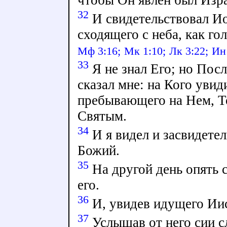
чтобы Он явлен был Изр
32
И свидетельствовал Иоа
сходящего с неба, как го
Мф 3:16;
Мк 1:10;
Лк 3:22;
Ин
33
Я не знал Его; но Пос
сказал мне: на Кого уви
пребывающего на Нем, Т
Святым.
34
И я видел и засвидетел
Божий.
35
На другой день опять с
его.
36
И, увидев идущего Иис
37
Услышав от него сии с