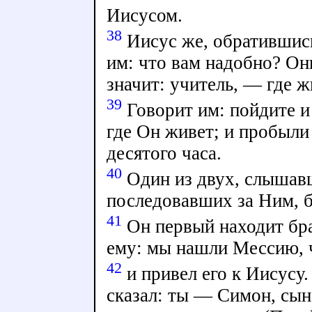
Иисусом.
38
Иисус же, обратившись
им: что вам надобно? Он
значит: учитель, — где 
39
Говорит им: пойдите и
где Он живет; и пробыли 
десятого часа.
40
Один из двух, слышав
последовавших за Ним, 
41
Он первый находит бра
ему: мы нашли Мессию, ч
42
и привел его к Иисусу.
сказал: ты — Симон, сын