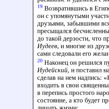
19
Возвратившись в Египе
он с упомянутыми участ
друзьями, забывшими вся
пресыщался бесчисленны
до такой дерзости, что 
Иудеев
, и многие из друз
сами следовали его жела
20
Наконец он решился пу
Иудейский
, и поставил н
сделав на нем надпись: «
входить в свои священны
в перепись простого наро
состояние, а кто будет п
лишать жизни;