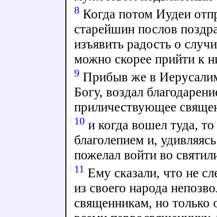
8
Когда потом Иудеи отпр
старейшин послов поздра
изъявить радость о случ
можно скорее прийти к н
9
Прибыв же в Иерусалим
Богу, воздал благодарени
приличествующее священ
10
и когда вошел туда, то
благолепием и, удивляясь
пожелал войти во святил
11
Ему сказали, что не сл
из своего народа непозво
священникам, но только