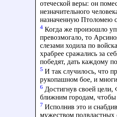
отеческой веры: он помес
незначительного человек
назначенную Птоломею с
4
Когда же произошло уп
превозмогало, то Арсиноя
слезами ходила по войск
храбрее сражались за себя
победят, дать каждому по
5
И так случилось, что п
рукопашном бое, и многи
6
Достигнув своей цели, 
ближним городам, чтобы 
7
Исполнив это и снабдив
мужеством подвластных 