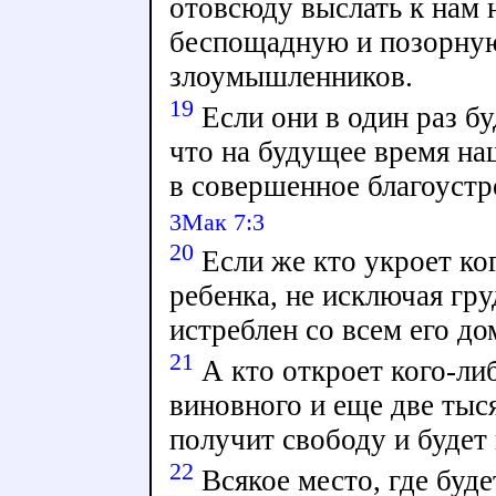
отовсюду выслать к нам 
беспощадную и позорную
злоумышленников.
19
Если они в один раз бу
что на будущее время на
в совершенное благоустр
3Мак 7:3
20
Если же кто укроет ког
ребенка, не исключая гр
истреблен со всем его д
21
А кто откроет кого-ли
виновного и еще две тыс
получит свободу и будет 
22
Всякое место, где буд