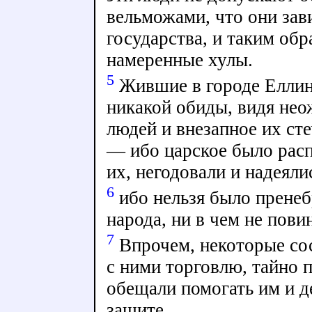
вельможами, что они зав
государства, и таким обр
намеренные хулы.
5
Жившие в городе Еллин
никакой обиды, видя нео
людей и внезапное их сте
— ибо царское было рас
их, негодовали и надеяли
6
ибо нельзя было пренеб
народа, ни в чем не пови
7
Впрочем, некоторые сос
с ними торговлю, тайно 
обещали помогать им и д
защите.