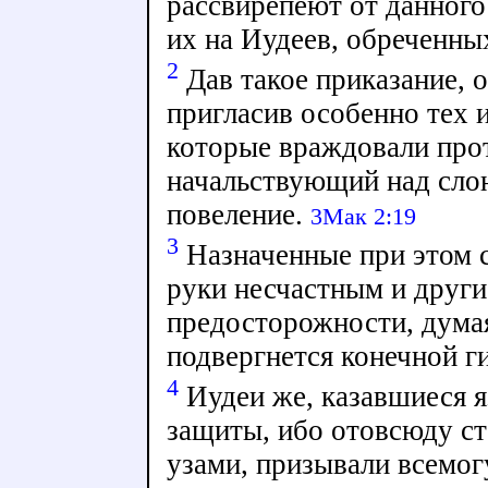
рассвирепеют от данного
их на Иудеев, обреченны
2
Дав такое приказание, 
пригласив особенно тех и
которые враждовали прот
начальствующий над слон
повеление.
3Мак 2:19
3
Назначенные при этом 
руки несчастным и други
предосторожности, думая
подвергнется конечной г
4
Иудеи же, казавшиеся 
защиты, ибо отовсюду с
узами, призывали всемог