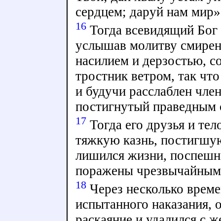
сердцем; даруй нам мир»
16
Тогда всевидящий Бог 
услышав молитву смирен
насилием и дерзостью, со
тростник ветром, так чт
и будучи расслаблен член
постигнутый праведным 
17
Тогда его друзья и тел
тяжкую казнь, постигшую 
лишился жизни, поспешно
поражены чрезвычайным 
18
Через несколько времен
испытанного наказания, 
раскаяние и удалился с 