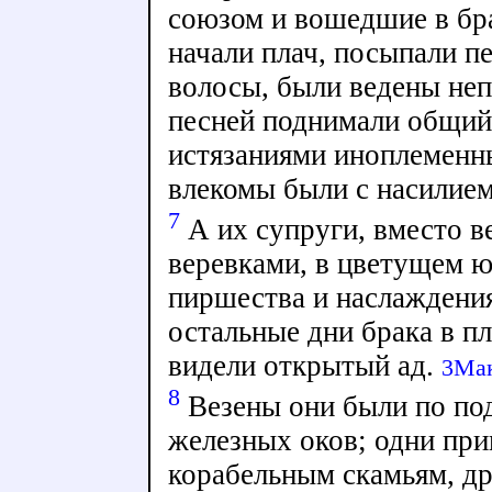
союзом и вошедшие в бра
начали плач, посыпали п
волосы, были ведены не
песней поднимали общий
истязаниями иноплеменн
влекомы были с насилием
7
А их супруги, вместо в
веревками, в цветущем ю
пиршества и наслаждени
остальные дни брака в пл
видели открытый ад.
3Мак
8
Везены они были по по
железных оков; одни при
корабельным скамьям, д