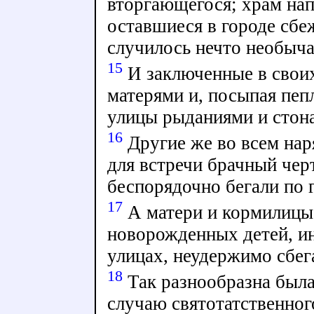
вторгающегося; храм нап
оставшиеся в городе сбе
случилось нечто необыча
15
И заключенные в своих
матерями и, посыпая пеп
улицы рыданиями и стон
16
Другие же во всем нар
для встречи брачный чер
беспорядочно бегали по 
17
А матери и кормилицы, 
новорожденных детей, ин
улицах, неудержимо сбег
18
Так разнообразна была
случаю святотатственног