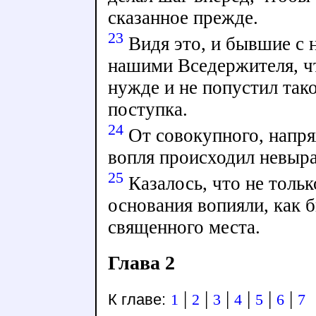
сказанное прежде.
23
Видя это, и бывшие с 
нашими Вседержителя, ч
нужде и не попустил так
поступка.
24
От совокупного, напря
вопля происходил невыра
25
Казалось, что не тольк
основания вопияли, как 
священного места.
Глава 2
|
|
|
|
|
|
К главе:
1
2
3
4
5
6
7