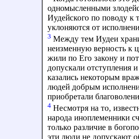
одномысленными злодейст
Иудейского по поводу к 
уклоняются от исполнени
3
Между тем Иудеи храни
неизменную верность к ц
жили по Его закону и по
допускали отступления и
казались некоторым враж
людей добрым исполнени
приобретали благоволени
4
Несмотря на то, извест
народа иноплеменники сч
только различие в богопо
эти люди не допускают о