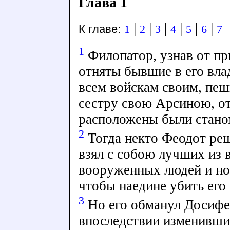
Глава 1
|
|
|
|
|
|
К главе:
1
2
3
4
5
6
7
1
Филопатор, узнав от пр
отняты бывшие в его вла
всем войскам своим, пеш
сестру свою Арсиною, от
расположены были стано
2
Тогда некто Феодот реш
взял с собою лучших из
вооруженных людей и но
чтобы наедине убить его 
3
Но его обманул Досифе
впоследствии изменивши