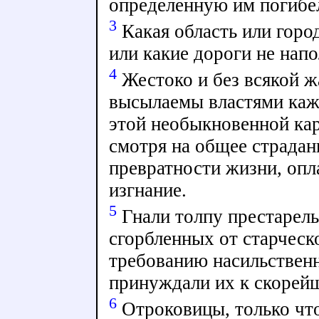
определенную им погибе
3
Какая область или город
или какие дороги не нап
4
Жестоко и без всякой ж
высылаемы властями кажд
этой необыкновенной кар
смотря на общее страдан
превратности жизни, опл
изгнание.
5
Гнали толпу престарел
сгорбленных от старческо
требованию насильственн
принуждали их к скорей
6
Отроковицы, только чт