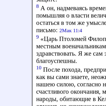
8
А он, надмеваясь време
помышляя о власти велич
остаться в том же умысле
письмо:
2Мак 11:4
9
«Царь Птоломей Филопа
местным военачальникам
здравствовать. Я же сам 
благоуспешны.
10
После похода, предпри
как вы сами знаете, нео
нашею силою, согласно 
счастливого окончания, 
народы, обитающие в Ке