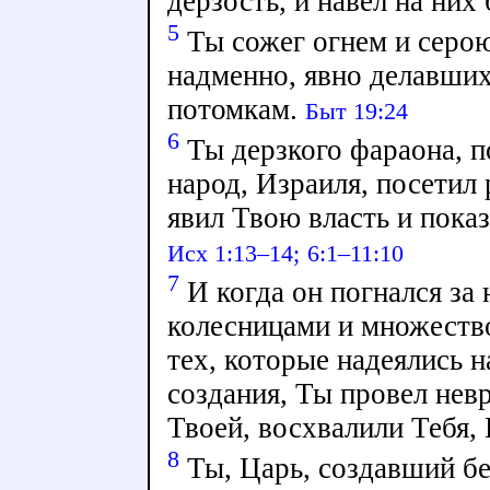
дерзость, и навел на них
5
Ты сожег огнем и серо
надменно, явно делавших
потомкам.
Быт 19:24
6
Ты дерзкого фараона, 
народ, Израиля, посетил
явил Твою власть и пока
Исх 1:13–14;
6:1–11:10
7
И когда он погнался за 
колесницами и множество
тех, которые надеялись н
создания, Ты провел невр
Твоей, восхвалили Тебя,
8
Ты, Царь, создавший б