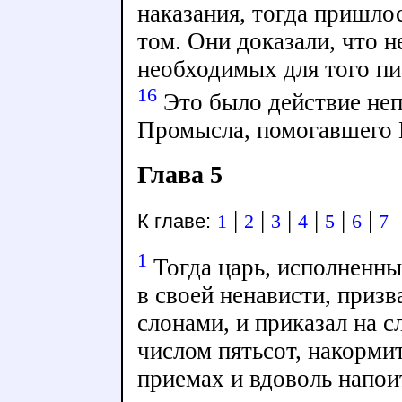
наказания, тогда пришлос
том. Они доказали, что н
необходимых для того пи
16
Это было действие не
Промысла, помогавшего
Глава 5
|
|
|
|
|
|
К главе:
1
2
3
4
5
6
7
1
Тогда царь, исполненны
в своей ненависти, приз
слонами, и приказал на 
числом пятьсот, накорми
приемах и вдоволь напои