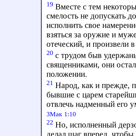
19
Вместе с тем некоторы
смелость не допускать д
исполнить свое намерени
взяться за оружие и муже
отеческий, и произвели в
20
с трудом быв удержан
священниками, они остал
положении.
21
Народ, как и прежде, 
бывшие с царем старейш
отвлечь надменный его у
3Мак 1:10
22
Но, исполненный дерзо
делал шаг вперед, чтобы