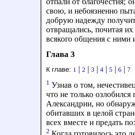
отпали от благочестия; о
свою, и небоязненно пыта
добрую надежду получит
отвращались, почитая их
всякого общения с ними 
Глава 3
|
|
|
|
|
|
К главе:
1
2
3
4
5
6
7
1
Узнав о том, нечестивец
что не только озлобился
Александрии, но обнару
обитавших в целой стран
всех вместе и предать п
2
Когда готовилось это д