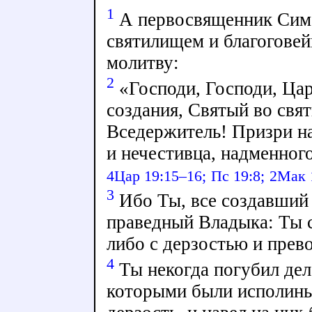
1
А первосвященник Симо
святилищем и благоговей
молитву:
2
«Господи, Господи, Цар
создания, Святый во свя
Вседержитель! Призри на
и нечестивца, надменног
4Цар 19:15–16;
Пс 19:8;
2Мак 
3
Ибо Ты, все создавший
праведный Владыка: Ты с
либо с дерзостью и пре
4
Ты некогда погубил дел
которыми были исполины