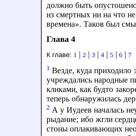
должно быть опустошено
из смертных ни на что не
времена». Таков был смы
Глава 4
|
|
|
|
|
|
К главе:
1
2
3
4
5
6
7
1
Везде, куда приходило 
учреждались народные п
кликами, как будто зако
теперь обнаружилась дер
2
А у Иудеев началась не
рыдание; ибо жгли сердц
стоны оплакивающих нео