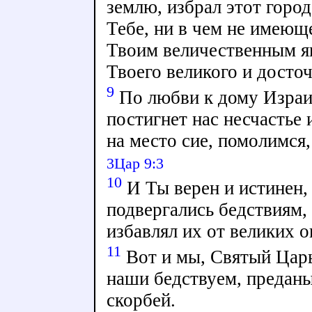
землю, избрал этот город
Тебе, ни в чем не имеющ
Твоим величественным яв
Твоего великого и досто
9
По любви к дому Израил
постигнет нас несчастье 
на место сие, помолимся
3Цар 9:3
10
И Ты верен и истинен, 
подвергались бедствиям,
избавлял их от великих о
11
Вот и мы, Святый Царь,
наши бедствуем, преданы
скорбей.