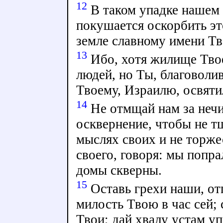
12
В таком упадке нашем 
покушается оскорбить эт
земле славному имени Тв
13
Ибо, хотя жилище Твое
людей, но Ты, благоволи
Твоему, Израилю, освяти
14
Не отмщай нам за нечис
осквернение, чтобы не т
мыслях своих и не торже
своего, говоря: мы попр
домы скверны.
15
Оставь грехи наши, от
милость Твою в час сей;
Твои; дай хвалу устам 