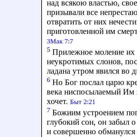
над всякою властью, сво
призывали все непрестаю
отвратить от них нечести
приготовленной им смер
3Мак 7:7
5
Прилежное моление их 
неукротимых слонов, пос
ладана утром явился во д
6
Но Бог послал царю кре
века ниспосылаемый Им и
хочет.
Быт 2:21
7
Божиим устроением пог
глубокий сон, он забыл 
и совершенно обманулся