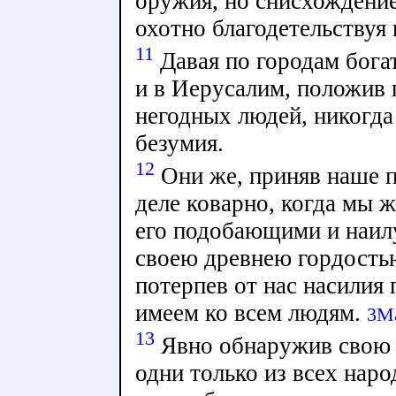
оружия, но снисхождени
охотно благодетельствуя 
11
Давая по городам бога
и в Иерусалим, положив 
негодных людей, никогда
безумия.
12
Они же, приняв наше п
деле коварно, когда мы ж
его подобающими и наи
своею древнею гордостью
потерпев от нас насилия
имеем ко всем людям.
3Ма
13
Явно обнаружив свою 
одни только из всех нар