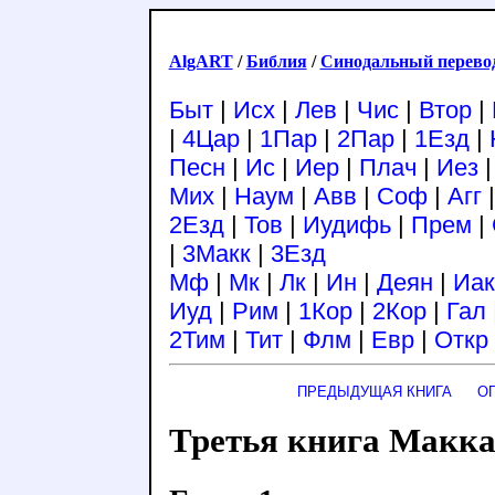
AlgART
/
Библия
/
Синодальный перево
Быт
|
Исх
|
Лев
|
Чис
|
Втор
|
|
4Цар
|
1Пар
|
2Пар
|
1Езд
|
Песн
|
Ис
|
Иер
|
Плач
|
Иез
Мих
|
Наум
|
Авв
|
Соф
|
Агг
2Езд
|
Тов
|
Иудифь
|
Прем
|
|
3Макк
|
3Езд
Мф
|
Мк
|
Лк
|
Ин
|
Деян
|
Иак
Иуд
|
Рим
|
1Кор
|
2Кор
|
Гал
2Тим
|
Тит
|
Флм
|
Евр
|
Откр
ПРЕДЫДУЩАЯ КНИГА
О
Третья книга Макка