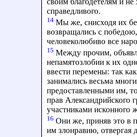
своим благодетелям и не 
справедливого.
14
Мы же, снисходя их без
возвращались с победою,
человеколюбиво все наро
15
Между прочим, объявл
непамятозлобии к их од
ввести перемены: так как
занимались весьма многи
предоставленными им, то
прав Александрийского г
участниками исконного 
16
Они же, приняв это в п
им злонравию, отвергая д