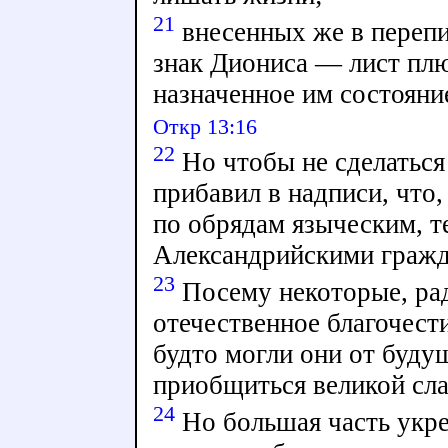
21
внесенных же в перепи
знак Диониса — лист плю
назначенное им состояни
Откр 13:16
22
Но чтобы не сделаться
прибавил в надписи, что,
по обрядам языческим, т
Александрийскими граж
23
Посему некоторые, рад
отечественное благочест
будто могли они от буду
приобщиться великой сл
24
Но большая часть укре